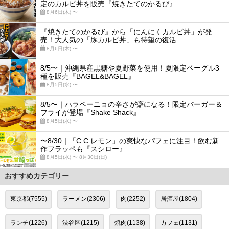
定のカルビ丼を販売『焼きたてのかるび』
8月6日(木) 〜
『焼きたてのかるび』から「にんにくカルビ丼」が発
売！大人気の「豚カルビ丼」も待望の復活
8月6日(木) 〜
8/5〜｜沖縄県産黒糖や夏野菜を使用！夏限定ベーグル3
種を販売『BAGEL&BAGEL』
8月5日(水) 〜
8/5〜｜ハラペーニョの辛さが癖になる！限定バーガー＆
フライが登場『Shake Shack』
8月5日(水) 〜
〜8/30｜「C.C.レモン」の爽快なパフェに注目！飲む新
作フラッペも『スシロー』
8月5日(水) 〜 8月30日(日)
おすすめカテゴリー
東京都(7555)
ラーメン(2306)
肉(2252)
居酒屋(1804)
ランチ(1226)
渋谷区(1215)
焼肉(1138)
カフェ(1131)