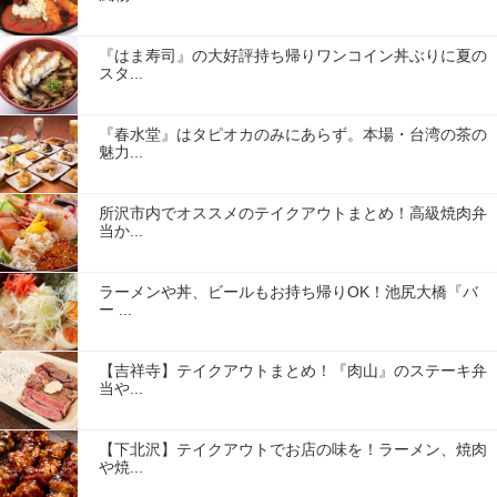
『はま寿司』の大好評持ち帰りワンコイン丼ぶりに夏の
スタ...
『春水堂』はタピオカのみにあらず。本場・台湾の茶の
魅力...
所沢市内でオススメのテイクアウトまとめ！高級焼肉弁
当か...
ラーメンや丼、ビールもお持ち帰りOK！池尻大橋『バ
ー ...
【吉祥寺】テイクアウトまとめ！『肉山』のステーキ弁
当や...
【下北沢】テイクアウトでお店の味を！ラーメン、焼肉
や焼...