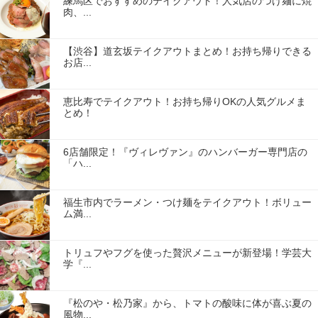
練馬区でおすすめのテイクアウト！人気店のつけ麺に焼
肉、...
【渋谷】道玄坂テイクアウトまとめ！お持ち帰りできる
お店...
恵比寿でテイクアウト！お持ち帰りOKの人気グルメま
とめ！
6店舗限定！『ヴィレヴァン』のハンバーガー専門店の
「ハ...
福生市内でラーメン・つけ麺をテイクアウト！ボリュー
ム満...
トリュフやフグを使った贅沢メニューが新登場！学芸大
学『...
『松のや・松乃家』から、トマトの酸味に体が喜ぶ夏の
風物...