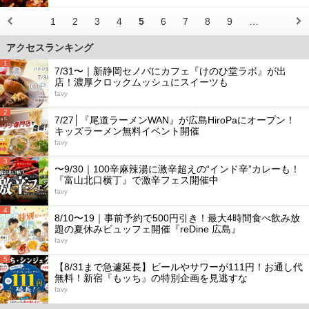
1
2
3
4
5
6
7
8
9
…
アクセスランキング
1
7/31〜｜新静岡セノバにカフェ『けのひ堂ラボ』が出
店！濃厚クロックムッシュにスイーツも
favy
2
7/27│『尾道ラーメンWAN』が広島HiroPaにオープン！
キッズラーメン無料イベント開催
favy
3
〜9/30｜100辛麻辣湯に激辛超えの“インド辛”カレーも！
『富山北口横丁』で激辛フェス開催中
favy
4
8/10〜19｜事前予約で500円引き！最大4時間食べ飲み放
題の夏休みビュッフェ開催『reDine 広島』
favy
5
【8/31まで急遽延長】ビールやサワーが111円！お通し代
無料！新宿『もッち』の特別企画を見逃すな
favy