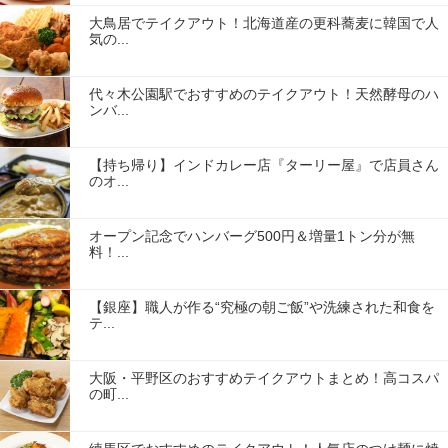
大鳥居でテイクアウト！北海道産の更科蕎麦に韓国で人
気の...
代々木公園駅でおすすめのテイクアウト！天然酵母のハ
ンバ...
【持ち帰り】インドカレー店『ターリー屋』で店員さん
のオ...
オープン記念でハンバーグ500円＆増量1トン分が無
料！...
【銀座】職人が作る“究極の朝ご飯”や洗練された和食を
テ...
大阪・平野区のおすすめテイクアウトまとめ！高コスパ
の町...