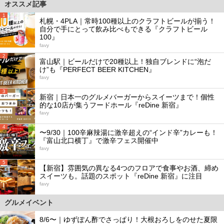
オススメ記事
1
札幌・4PLA｜常時100種以上のクラフトビールが揃う！
自分で手にとって飲み比べもできる『クラフトビール
100』
favy
2
富山駅｜ビールだけで20種以上！独自ブレンドに“泡だ
け”も『PERFECT BEER KITCHEN』
favy
3
新宿｜日本一のグルメバーガーからスイーツまで！個性
的な10店が集うフードホール『reDine 新宿』
favy
4
〜9/30｜100辛麻辣湯に激辛超えの“インド辛”カレーも！
『富山北口横丁』で激辛フェス開催中
favy
5
【新宿】雰囲気の異なる4つのフロアで食事やお酒、締め
スイーツも。話題のスポット『reDine 新宿』に注目
favy
グルメイベント
8/6〜｜ゆずぽん酢でさっぱり！大根おろしをのせた夏限