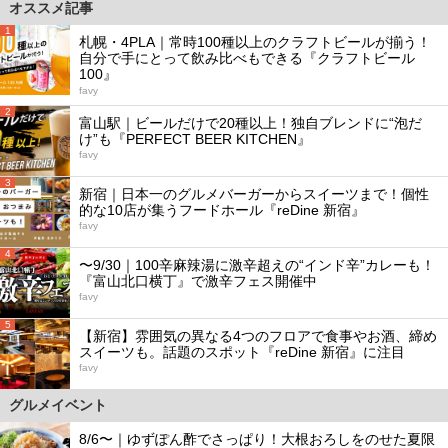
オススメ記事
1
札幌・4PLA｜常時100種以上のクラフトビールが揃う！
自分で手にとって飲み比べもできる『クラフトビール
100』
favy
2
富山駅｜ビールだけで20種以上！独自ブレンドに“泡だ
け”も『PERFECT BEER KITCHEN』
favy
3
新宿｜日本一のグルメバーガーからスイーツまで！個性
的な10店が集うフードホール『reDine 新宿』
favy
4
〜9/30｜100辛麻辣湯に激辛超えの“インド辛”カレーも！
『富山北口横丁』で激辛フェス開催中
favy
5
【新宿】雰囲気の異なる4つのフロアで食事やお酒、締め
スイーツも。話題のスポット『reDine 新宿』に注目
favy
グルメイベント
8/6〜｜ゆずぽん酢でさっぱり！大根おろしをのせた夏限