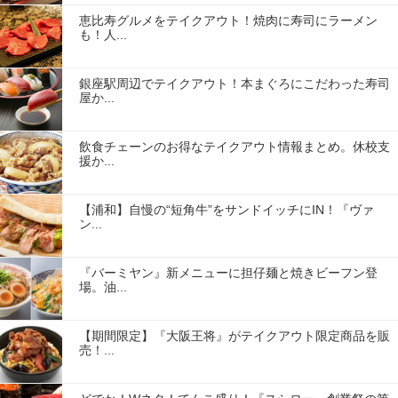
恵比寿グルメをテイクアウト！焼肉に寿司にラーメン
も！人...
銀座駅周辺でテイクアウト！本まぐろにこだわった寿司
屋か...
飲食チェーンのお得なテイクアウト情報まとめ。休校支
援か...
【浦和】自慢の“短角牛”をサンドイッチにIN！『ヴァ
ン...
『バーミヤン』新メニューに担仔麺と焼きビーフン登
場。油...
【期間限定】『大阪王将』がテイクアウト限定商品を販
売！...