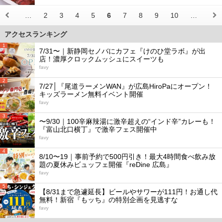
…
2
3
4
5
6
7
8
9
10
…
アクセスランキング
1
7/31〜｜新静岡セノバにカフェ『けのひ堂ラボ』が出
店！濃厚クロックムッシュにスイーツも
favy
2
7/27│『尾道ラーメンWAN』が広島HiroPaにオープン！
キッズラーメン無料イベント開催
favy
3
〜9/30｜100辛麻辣湯に激辛超えの“インド辛”カレーも！
『富山北口横丁』で激辛フェス開催中
favy
4
8/10〜19｜事前予約で500円引き！最大4時間食べ飲み放
題の夏休みビュッフェ開催『reDine 広島』
favy
5
【8/31まで急遽延長】ビールやサワーが111円！お通し代
無料！新宿『もッち』の特別企画を見逃すな
favy