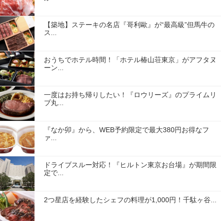
【築地】ステーキの名店『哥利歐』が“最高級”但馬牛の
ス...
おうちでホテル時間！「ホテル椿山荘東京」がアフタヌ
ーン...
一度はお持ち帰りしたい！『ロウリーズ』のプライムリ
ブ丸...
『なか卯』から、WEB予約限定で最大380円お得なフ
ァ...
ドライブスルー対応！『ヒルトン東京お台場』が期間限
定で...
2つ星店を経験したシェフの料理が1,000円！千駄ヶ谷...