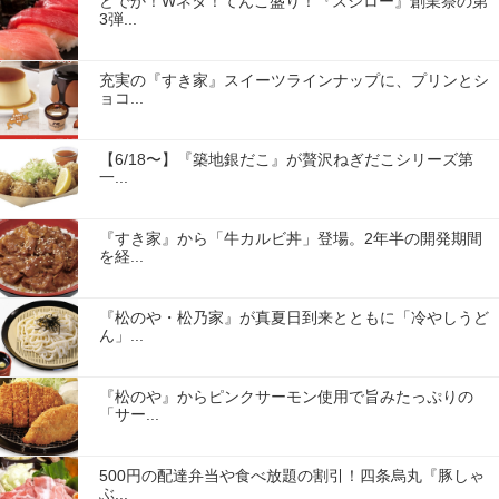
どでか！Wネタ！てんこ盛り！『スシロー』創業祭の第
3弾...
充実の『すき家』スイーツラインナップに、プリンとシ
ョコ...
【6/18〜】『築地銀だこ』が贅沢ねぎだこシリーズ第
一...
『すき家』から「牛カルビ丼」登場。2年半の開発期間
を経...
『松のや・松乃家』が真夏日到来とともに「冷やしうど
ん」...
『松のや』からピンクサーモン使用で旨みたっぷりの
「サー...
500円の配達弁当や食べ放題の割引！四条烏丸『豚しゃ
ぶ...