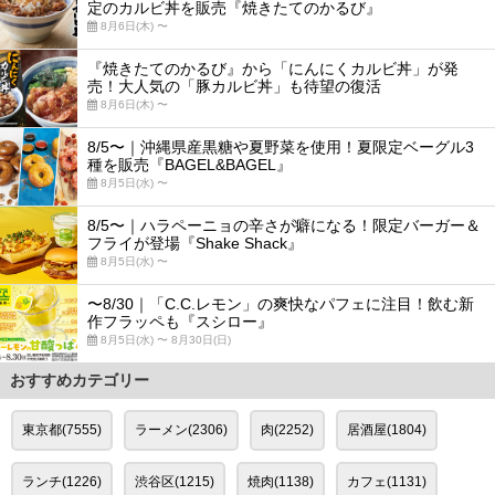
定のカルビ丼を販売『焼きたてのかるび』
8月6日(木) 〜
『焼きたてのかるび』から「にんにくカルビ丼」が発
売！大人気の「豚カルビ丼」も待望の復活
8月6日(木) 〜
8/5〜｜沖縄県産黒糖や夏野菜を使用！夏限定ベーグル3
種を販売『BAGEL&BAGEL』
8月5日(水) 〜
8/5〜｜ハラペーニョの辛さが癖になる！限定バーガー＆
フライが登場『Shake Shack』
8月5日(水) 〜
〜8/30｜「C.C.レモン」の爽快なパフェに注目！飲む新
作フラッペも『スシロー』
8月5日(水) 〜 8月30日(日)
おすすめカテゴリー
東京都(7555)
ラーメン(2306)
肉(2252)
居酒屋(1804)
ランチ(1226)
渋谷区(1215)
焼肉(1138)
カフェ(1131)