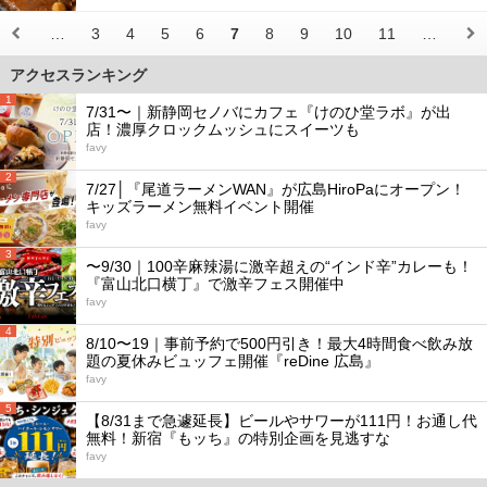
…
3
4
5
6
7
8
9
10
11
…
アクセスランキング
1
7/31〜｜新静岡セノバにカフェ『けのひ堂ラボ』が出
店！濃厚クロックムッシュにスイーツも
favy
2
7/27│『尾道ラーメンWAN』が広島HiroPaにオープン！
キッズラーメン無料イベント開催
favy
3
〜9/30｜100辛麻辣湯に激辛超えの“インド辛”カレーも！
『富山北口横丁』で激辛フェス開催中
favy
4
8/10〜19｜事前予約で500円引き！最大4時間食べ飲み放
題の夏休みビュッフェ開催『reDine 広島』
favy
5
【8/31まで急遽延長】ビールやサワーが111円！お通し代
無料！新宿『もッち』の特別企画を見逃すな
favy