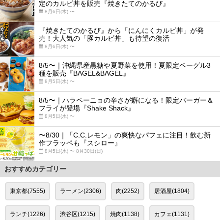
定のカルビ丼を販売『焼きたてのかるび』
8月6日(木) 〜
『焼きたてのかるび』から「にんにくカルビ丼」が発
売！大人気の「豚カルビ丼」も待望の復活
8月6日(木) 〜
8/5〜｜沖縄県産黒糖や夏野菜を使用！夏限定ベーグル3
種を販売『BAGEL&BAGEL』
8月5日(水) 〜
8/5〜｜ハラペーニョの辛さが癖になる！限定バーガー＆
フライが登場『Shake Shack』
8月5日(水) 〜
〜8/30｜「C.C.レモン」の爽快なパフェに注目！飲む新
作フラッペも『スシロー』
8月5日(水) 〜 8月30日(日)
おすすめカテゴリー
東京都(7555)
ラーメン(2306)
肉(2252)
居酒屋(1804)
ランチ(1226)
渋谷区(1215)
焼肉(1138)
カフェ(1131)