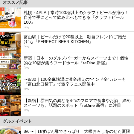
オススメ記事
1
札幌・4PLA｜常時100種以上のクラフトビールが揃う！
自分で手にとって飲み比べもできる『クラフトビール
100』
favy
2
富山駅｜ビールだけで20種以上！独自ブレンドに“泡だ
け”も『PERFECT BEER KITCHEN』
favy
3
新宿｜日本一のグルメバーガーからスイーツまで！個性
的な10店が集うフードホール『reDine 新宿』
favy
4
〜9/30｜100辛麻辣湯に激辛超えの“インド辛”カレーも！
『富山北口横丁』で激辛フェス開催中
favy
5
【新宿】雰囲気の異なる4つのフロアで食事やお酒、締め
スイーツも。話題のスポット『reDine 新宿』に注目
favy
グルメイベント
8/6〜｜ゆずぽん酢でさっぱり！大根おろしをのせた夏限