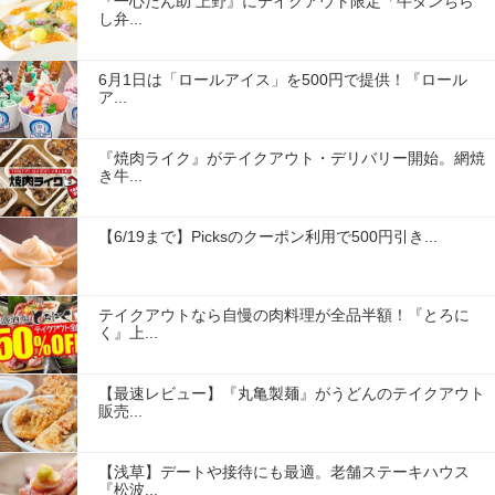
『一心たん助 上野』にテイクアウト限定「牛タンちら
し弁...
6月1日は「ロールアイス」を500円で提供！『ロール
ア...
『焼肉ライク』がテイクアウト・デリバリー開始。網焼
き牛...
【6/19まで】Picksのクーポン利用で500円引き...
テイクアウトなら自慢の肉料理が全品半額！『とろに
く』上...
【最速レビュー】『丸亀製麺』がうどんのテイクアウト
販売...
【浅草】デートや接待にも最適。老舗ステーキハウス
『松波...