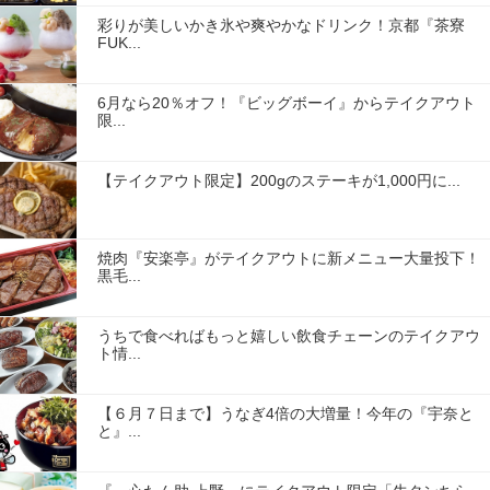
彩りが美しいかき氷や爽やかなドリンク！京都『茶寮
FUK...
6月なら20％オフ！『ビッグボーイ』からテイクアウト
限...
【テイクアウト限定】200gのステーキが1,000円に...
焼肉『安楽亭』がテイクアウトに新メニュー大量投下！
黒毛...
うちで食べればもっと嬉しい飲食チェーンのテイクアウ
ト情...
【６月７日まで】うなぎ4倍の大増量！今年の『宇奈と
と』...