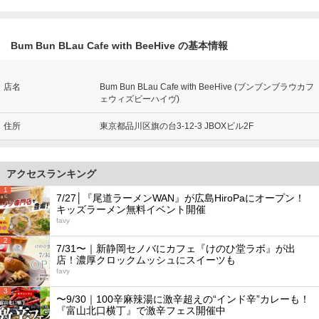
Bum Bun BLau Cafe with BeeHive の基本情報
店名
Bum Bun BLau Cafe with BeeHive (ブンブンブラウカフ
ェウィズビーハイヴ)
住所
東京都品川区旗の台3-12-3 JBOXビル2F
アクセスランキング
1
7/27│『尾道ラーメンWAN』が広島HiroPaにオープン！
キッズラーメン無料イベント開催
favy
2
7/31〜｜新静岡セノバにカフェ『けのひ堂ラボ』が出
店！濃厚クロックムッシュにスイーツも
favy
3
〜9/30｜100辛麻辣湯に激辛超えの“インド辛”カレーも！
『富山北口横丁』で激辛フェス開催中