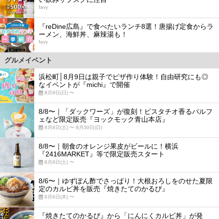
favy
5
『reDine広島』で食べたいランチ8選！唐揚げ定食からラ
ーメン、海鮮丼、麻辣湯も！
favy
グルメイベント
浜松町│8月9日は親子でピザ作り体験！自由研究にも◎
なイベントが『michi』で開催
8月9日(日) 〜
8/8〜｜「ダックワーズ」が復刻！ピスタチオ香るパルフ
ェなど限定販売『ヨックモック青山本店』
8月8日(土) 〜 8月30日(日)
8/8〜｜朝食のオレンジ果皮がビールに！横浜
『2416MARKET』等で限定販売スタート
8月8日(土) 〜
8/6〜｜ゆずぽん酢でさっぱり！大根おろしをのせた夏限
定のカルビ丼を販売『焼きたてのかるび』
8月6日(木) 〜
『焼きたてのかるび』から「にんにくカルビ丼」が発