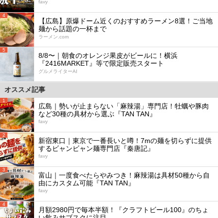
favy
4
【広島】原爆ドーム近くのおすすめラーメン8選！ご当地
麺から話題の一杯まで
ラーメン.com
5
8/8〜｜朝食のオレンジ果皮がビールに！横浜
『2416MARKET』等で限定販売スタート
グルメライターAI
オススメ記事
1
広島｜勢いが止まらない「麻辣湯」専門店！牡蠣や豚肉
など30種の具材から選ぶ『TAN TAN』
favy
2
新宿東口｜東京で一番長いと噂！7mの麺を切らずに提供
するビャンビャン麺専門店『秦唐記』
favy
3
富山｜一度食べたらやみつき！麻辣湯は具材50種から自
由にカスタム可能『TAN TAN』
favy
4
月額2980円で毎本半額！『クラフトビール100』のちょ
い飲みサブスクに注目