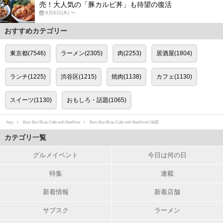
売！大人気の「豚カルビ丼」も待望の復活
8月6日(木) 〜
おすすめカテゴリー
東京都(7546)
ラーメン(2305)
肉(2253)
居酒屋(1804)
ランチ(1225)
渋谷区(1215)
焼肉(1138)
カフェ(1130)
スイーツ(1130)
おもしろ・話題(1065)
favy
Bum Bun BLau Cafe with BeeHive
Bum Bun BLau Cafe with BeeHiveの地図
カテゴリ一覧
グルメイベント
今日は何の日
特集
連載
新着情報
新着店舗
サブスク
ラーメン