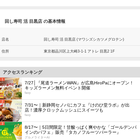
回し寿司 活 目黒店 の基本情報
店名
回し寿司 活 目黒店 (マワシズシカツメグロテン)
住所
東京都品川区上大崎3-1-1 アトレ 目黒2 1F
アクセスランキング
1
7/27│『尾道ラーメンWAN』が広島HiroPaにオープン！
キッズラーメン無料イベント開催
favy
2
7/31〜｜新静岡セノバにカフェ『けのひ堂ラボ』が出
店！濃厚クロックムッシュにスイーツも
favy
3
8/17〜｜5日間限定！甘酸っぱく爽やかな「ゴールデンパ
インのパフェ」販売『タカノフルーツパーラー』
グルメライターAI