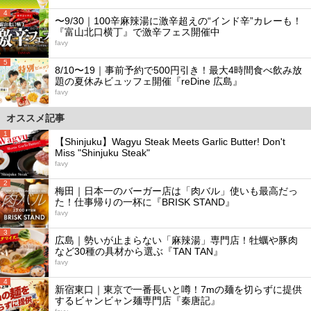
4
〜9/30｜100辛麻辣湯に激辛超えの“インド辛”カレーも！
『富山北口横丁』で激辛フェス開催中
favy
5
8/10〜19｜事前予約で500円引き！最大4時間食べ飲み放
題の夏休みビュッフェ開催『reDine 広島』
favy
オススメ記事
1
【Shinjuku】Wagyu Steak Meets Garlic Butter! Don't
Miss "Shinjuku Steak"
favy
2
梅田｜日本一のバーガー店は「肉バル」使いも最高だっ
た！仕事帰りの一杯に『BRISK STAND』
favy
3
広島｜勢いが止まらない「麻辣湯」専門店！牡蠣や豚肉
など30種の具材から選ぶ『TAN TAN』
favy
4
新宿東口｜東京で一番長いと噂！7mの麺を切らずに提供
するビャンビャン麺専門店『秦唐記』