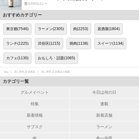
8月8日(土) 〜
おすすめカテゴリー
東京都(7546)
ラーメン(2305)
肉(2253)
居酒屋(1804)
ランチ(1225)
渋谷区(1215)
焼肉(1138)
スイーツ(1134)
カフェ(1130)
おもしろ・話題(1065)
favy
回し寿司 活 目黒店
回し寿司 活 目黒店の地図
カテゴリ一覧
グルメイベント
今日は何の日
特集
連載
新着情報
新着店舗
サブスク
ラーメン
肉
食べ放題