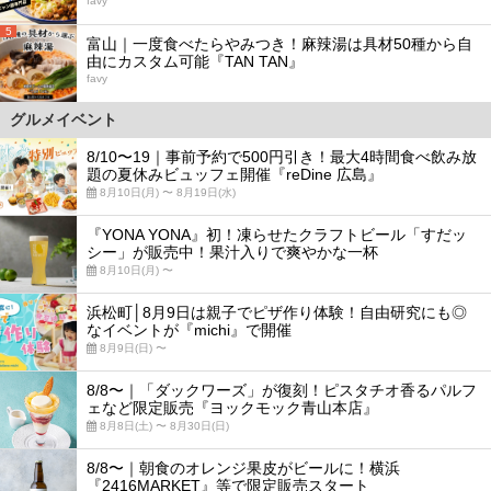
favy
5
富山｜一度食べたらやみつき！麻辣湯は具材50種から自
由にカスタム可能『TAN TAN』
favy
グルメイベント
8/10〜19｜事前予約で500円引き！最大4時間食べ飲み放
題の夏休みビュッフェ開催『reDine 広島』
8月10日(月) 〜 8月19日(水)
『YONA YONA』初！凍らせたクラフトビール「すだッ
シー」が販売中！果汁入りで爽やかな一杯
8月10日(月) 〜
浜松町│8月9日は親子でピザ作り体験！自由研究にも◎
なイベントが『michi』で開催
8月9日(日) 〜
8/8〜｜「ダックワーズ」が復刻！ピスタチオ香るパルフ
ェなど限定販売『ヨックモック青山本店』
8月8日(土) 〜 8月30日(日)
8/8〜｜朝食のオレンジ果皮がビールに！横浜
『2416MARKET』等で限定販売スタート