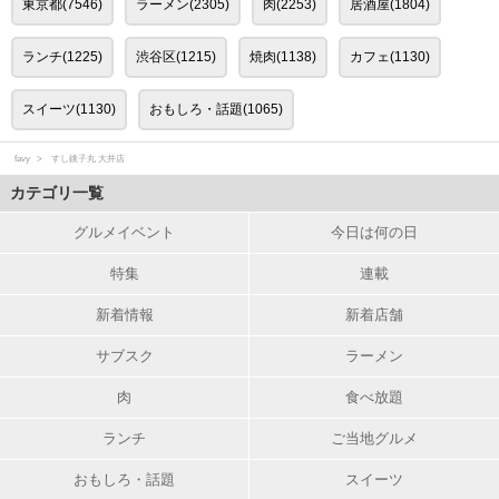
東京都(7546)
ラーメン(2305)
肉(2253)
居酒屋(1804)
ランチ(1225)
渋谷区(1215)
焼肉(1138)
カフェ(1130)
スイーツ(1130)
おもしろ・話題(1065)
favy
すし銚子丸 大井店
カテゴリ一覧
グルメイベント
今日は何の日
特集
連載
新着情報
新着店舗
サブスク
ラーメン
肉
食べ放題
ランチ
ご当地グルメ
おもしろ・話題
スイーツ