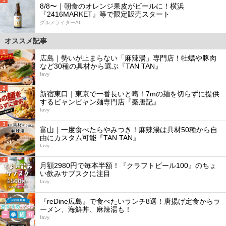
5
8/8〜｜朝食のオレンジ果皮がビールに！横浜
『2416MARKET』等で限定販売スタート
グルメライターAI
オススメ記事
1
広島｜勢いが止まらない「麻辣湯」専門店！牡蠣や豚肉
など30種の具材から選ぶ『TAN TAN』
favy
2
新宿東口｜東京で一番長いと噂！7mの麺を切らずに提供
するビャンビャン麺専門店『秦唐記』
favy
3
富山｜一度食べたらやみつき！麻辣湯は具材50種から自
由にカスタム可能『TAN TAN』
favy
4
月額2980円で毎本半額！『クラフトビール100』のちょ
い飲みサブスクに注目
favy
5
『reDine広島』で食べたいランチ8選！唐揚げ定食からラ
ーメン、海鮮丼、麻辣湯も！
favy