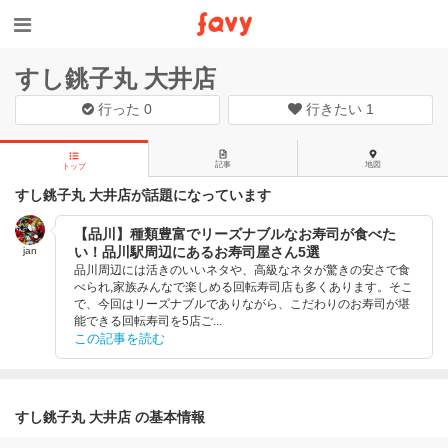
すし銚子丸 大井店
行った
0
行きたい
1
記事
地図
トップ
すし銚子丸 大井店が話題になっています
【品川】種類豊富でリーズナブルなお寿司が食べた
い！品川駅周辺にあるお寿司屋さん5選
jan
品川周辺には活きのいいネタや、高級なネタが驚きの安さで食
べられ,家族みんなで楽しめる回転寿司店も多くあります。そこ
で、今回はリーズナブルでありながら、こだわりのお寿司が堪
能できる回転寿司を5店ご...
この記事を読む
すし銚子丸 大井店 の基本情報