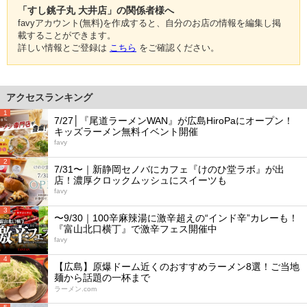
「すし銚子丸 大井店」の関係者様へ
favyアカウント(無料)を作成すると、自分のお店の情報を編集し掲
載することができます。
詳しい情報とご登録は
こちら
をご確認ください。
アクセスランキング
1
7/27│『尾道ラーメンWAN』が広島HiroPaにオープン！
キッズラーメン無料イベント開催
favy
2
7/31〜｜新静岡セノバにカフェ『けのひ堂ラボ』が出
店！濃厚クロックムッシュにスイーツも
favy
3
〜9/30｜100辛麻辣湯に激辛超えの“インド辛”カレーも！
『富山北口横丁』で激辛フェス開催中
favy
4
【広島】原爆ドーム近くのおすすめラーメン8選！ご当地
麺から話題の一杯まで
ラーメン.com