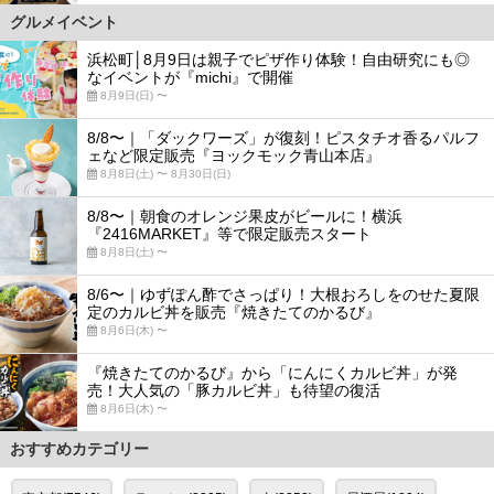
グルメイベント
浜松町│8月9日は親子でピザ作り体験！自由研究にも◎
なイベントが『michi』で開催
8月9日(日) 〜
8/8〜｜「ダックワーズ」が復刻！ピスタチオ香るパルフ
ェなど限定販売『ヨックモック青山本店』
8月8日(土) 〜 8月30日(日)
8/8〜｜朝食のオレンジ果皮がビールに！横浜
『2416MARKET』等で限定販売スタート
8月8日(土) 〜
8/6〜｜ゆずぽん酢でさっぱり！大根おろしをのせた夏限
定のカルビ丼を販売『焼きたてのかるび』
8月6日(木) 〜
『焼きたてのかるび』から「にんにくカルビ丼」が発
売！大人気の「豚カルビ丼」も待望の復活
8月6日(木) 〜
おすすめカテゴリー