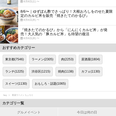
8月8日(土) 〜
8/6〜｜ゆずぽん酢でさっぱり！大根おろしをのせた夏限
定のカルビ丼を販売『焼きたてのかるび』
8月6日(木) 〜
『焼きたてのかるび』から「にんにくカルビ丼」が発
売！大人気の「豚カルビ丼」も待望の復活
8月6日(木) 〜
おすすめカテゴリー
東京都(7546)
ラーメン(2305)
肉(2253)
居酒屋(1804)
ランチ(1225)
渋谷区(1215)
焼肉(1138)
カフェ(1130)
スイーツ(1130)
おもしろ・話題(1065)
favy
香湯ラーメン ちょろり
カテゴリ一覧
グルメイベント
今日は何の日