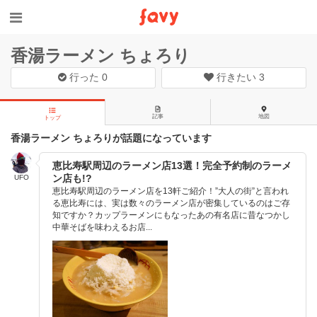
香湯ラーメン ちょろり
行った
0
行きたい
3
記事
地図
トップ
香湯ラーメン ちょろりが話題になっています
恵比寿駅周辺のラーメン店13選！完全予約制のラーメ
ン店も!?
UFO
恵比寿駅周辺のラーメン店を13軒ご紹介！”大人の街”と言われ
る恵比寿には、実は数々のラーメン店が密集しているのはご存
知ですか？カップラーメンにもなったあの有名店に昔なつかし
中華そばを味わえるお店...