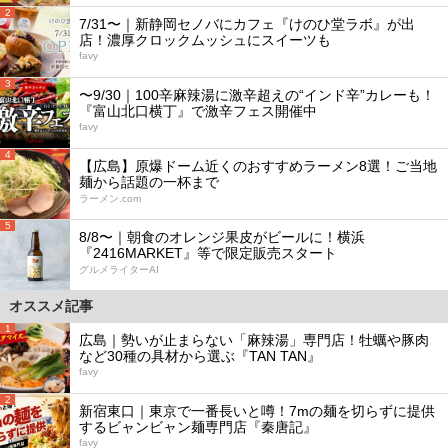
2
7/31〜｜新静岡セノバにカフェ『けのひ堂ラボ』が出
店！濃厚クロックムッシュにスイーツも
favy
3
〜9/30｜100辛麻辣湯に激辛超えの“インド辛”カレーも！
『富山北口横丁』で激辛フェス開催中
favy
4
【広島】原爆ドーム近くのおすすめラーメン8選！ご当地
麺から話題の一杯まで
ラーメン.com
5
8/8〜｜朝食のオレンジ果皮がビールに！横浜
『2416MARKET』等で限定販売スタート
グルメライターAI
オススメ記事
1
広島｜勢いが止まらない「麻辣湯」専門店！牡蠣や豚肉
など30種の具材から選ぶ『TAN TAN』
favy
2
新宿東口｜東京で一番長いと噂！7mの麺を切らずに提供
するビャンビャン麺専門店『秦唐記』
favy