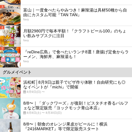
3
富山｜一度食べたらやみつき！麻辣湯は具材50種から自
由にカスタム可能『TAN TAN』
favy
4
月額2980円で毎本半額！『クラフトビール100』のちょ
い飲みサブスクに注目
favy
5
『reDine広島』で食べたいランチ8選！唐揚げ定食からラ
ーメン、海鮮丼、麻辣湯も！
favy
グルメイベント
浜松町│8月9日は親子でピザ作り体験！自由研究にも◎
なイベントが『michi』で開催
8月9日(日) 〜
8/8〜｜「ダックワーズ」が復刻！ピスタチオ香るパルフ
ェなど限定販売『ヨックモック青山本店』
8月8日(土) 〜 8月30日(日)
8/8〜｜朝食のオレンジ果皮がビールに！横浜
『2416MARKET』等で限定販売スタート