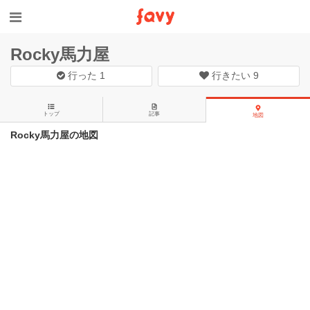
Rocky馬力屋
行った
1
行きたい
9
トップ
記事
地図
Rocky馬力屋の地図