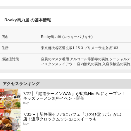
Rocky馬力屋 の基本情報
店名
Rocky馬力屋 (ロッキーバリキヤ)
住所
東京都渋谷区道玄坂1-15-3 プリメーラ道玄坂103
感染症対策
店員のマスク着用 アルコール等消毒の実施 ソーシャルデ
ィスタンスレイアウト 店内換気の実施 入店前検温の実施
アクセスランキング
1
7/27│『尾道ラーメンWAN』が広島HiroPaにオープン！
キッズラーメン無料イベント開催
favy
2
7/31〜｜新静岡セノバにカフェ『けのひ堂ラボ』が出
店！濃厚クロックムッシュにスイーツも
favy