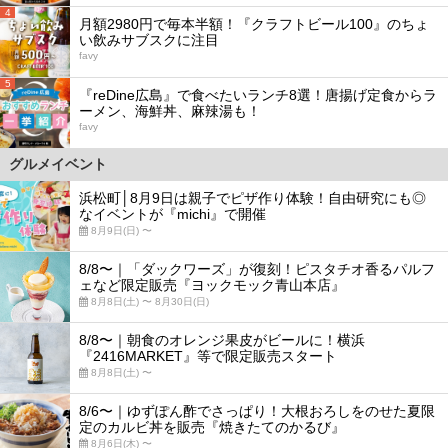
4
月額2980円で毎本半額！『クラフトビール100』のちょ
い飲みサブスクに注目
favy
5
『reDine広島』で食べたいランチ8選！唐揚げ定食からラ
ーメン、海鮮丼、麻辣湯も！
favy
グルメイベント
浜松町│8月9日は親子でピザ作り体験！自由研究にも◎
なイベントが『michi』で開催
8月9日(日) 〜
8/8〜｜「ダックワーズ」が復刻！ピスタチオ香るパルフ
ェなど限定販売『ヨックモック青山本店』
8月8日(土) 〜 8月30日(日)
8/8〜｜朝食のオレンジ果皮がビールに！横浜
『2416MARKET』等で限定販売スタート
8月8日(土) 〜
8/6〜｜ゆずぽん酢でさっぱり！大根おろしをのせた夏限
定のカルビ丼を販売『焼きたてのかるび』
8月6日(木) 〜