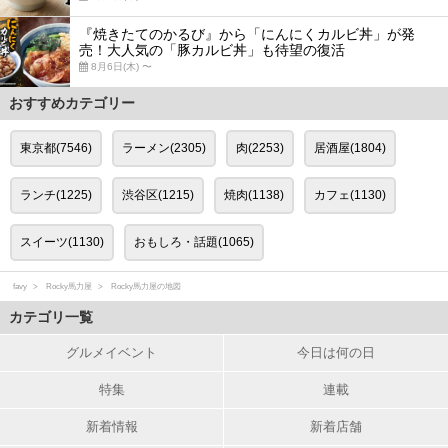
『焼きたてのかるび』から「にんにくカルビ丼」が発
売！大人気の「豚カルビ丼」も待望の復活
8月6日(木) 〜
おすすめカテゴリー
東京都(7546)
ラーメン(2305)
肉(2253)
居酒屋(1804)
ランチ(1225)
渋谷区(1215)
焼肉(1138)
カフェ(1130)
スイーツ(1130)
おもしろ・話題(1065)
favy
Rocky馬力屋
Rocky馬力屋の地図
カテゴリ一覧
グルメイベント
今日は何の日
特集
連載
新着情報
新着店舗