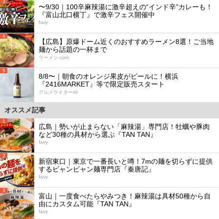
3
〜9/30｜100辛麻辣湯に激辛超えの“インド辛”カレーも！
『富山北口横丁』で激辛フェス開催中
favy
4
【広島】原爆ドーム近くのおすすめラーメン8選！ご当地
麺から話題の一杯まで
ラーメン.com
5
8/8〜｜朝食のオレンジ果皮がビールに！横浜
『2416MARKET』等で限定販売スタート
グルメライターAI
オススメ記事
1
広島｜勢いが止まらない「麻辣湯」専門店！牡蠣や豚肉
など30種の具材から選ぶ『TAN TAN』
favy
2
新宿東口｜東京で一番長いと噂！7mの麺を切らずに提供
するビャンビャン麺専門店『秦唐記』
favy
3
富山｜一度食べたらやみつき！麻辣湯は具材50種から自
由にカスタム可能『TAN TAN』
favy