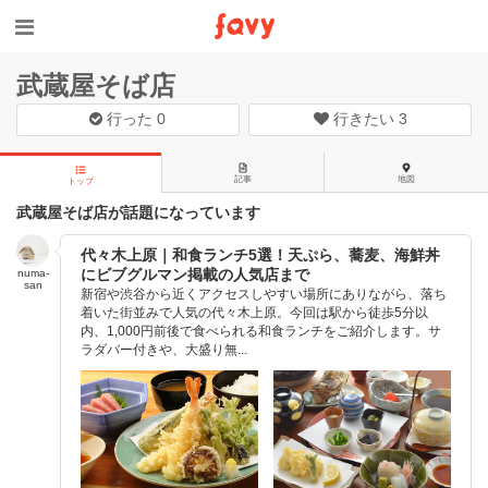
武蔵屋そば店
行った
0
行きたい
3
記事
地図
トップ
武蔵屋そば店が話題になっています
代々木上原｜和食ランチ5選！天ぷら、蕎麦、海鮮丼
にビブグルマン掲載の人気店まで
numa-
san
新宿や渋谷から近くアクセスしやすい場所にありながら、落ち
着いた街並みで人気の代々木上原。今回は駅から徒歩5分以
内、1,000円前後で食べられる和食ランチをご紹介します。サ
ラダバー付きや、大盛り無...