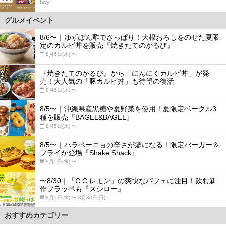
favy
グルメイベント
8/6〜｜ゆずぽん酢でさっぱり！大根おろしをのせた夏限
定のカルビ丼を販売『焼きたてのかるび』
8月6日(木) 〜
『焼きたてのかるび』から「にんにくカルビ丼」が発
売！大人気の「豚カルビ丼」も待望の復活
8月6日(木) 〜
8/5〜｜沖縄県産黒糖や夏野菜を使用！夏限定ベーグル3
種を販売『BAGEL&BAGEL』
8月5日(水) 〜
8/5〜｜ハラペーニョの辛さが癖になる！限定バーガー＆
フライが登場『Shake Shack』
8月5日(水) 〜
〜8/30｜「C.C.レモン」の爽快なパフェに注目！飲む新
作フラッペも『スシロー』
8月5日(水) 〜 8月30日(日)
おすすめカテゴリー