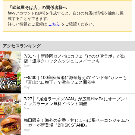
「武蔵屋そば店」の関係者様へ
favyアカウント(無料)を作成すると、自分のお店の情報を編集し掲
載することができます。
詳しい情報とご登録は
こちら
をご確認ください。
アクセスランキング
1
7/31〜｜新静岡セノバにカフェ『けのひ堂ラボ』が出
店！濃厚クロックムッシュにスイーツも
favy
2
〜9/30｜100辛麻辣湯に激辛超えの“インド辛”カレーも！
『富山北口横丁』で激辛フェス開催中
favy
3
7/27│『尾道ラーメンWAN』が広島HiroPaにオープン！
キッズラーメン無料イベント開催
favy
4
梅田限定！海外の定番・甘じょっぱ系ベーコンジャムバ
ーガーが新登場『BRISK STAND』
favy