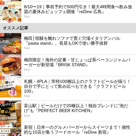
5
8/10〜19｜事前予約で500円引き！最大4時間食べ飲み放
題の夏休みビュッフェ開催『reDine 広島』
favy
オススメ記事
1
梅田│喧騒を離れソファで寛ぐ穴場イタリアンバル
『pasta stand』。長居もOKで使い勝手抜群
favy
2
梅田限定！海外の定番・甘じょっぱ系ベーコンジャムバ
ーガーが新登場『BRISK STAND』
favy
3
札幌・4PLA｜常時100種以上のクラフトビールが揃う！
自分で手にとって飲み比べもできる『クラフトビール
100』
favy
4
富山駅｜ビールだけで20種以上！独自ブレンドに“泡だ
け”も『PERFECT BEER KITCHEN』
favy
5
新宿｜日本一のグルメバーガーからスイーツまで！個性
的な10店が集うフードホール『reDine 新宿』