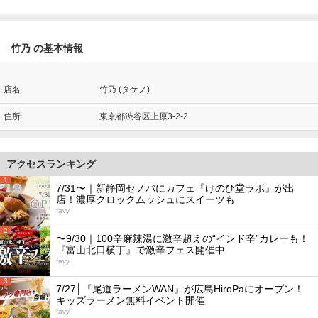
竹乃 の基本情報
店名
竹乃 (タケノ)
住所
東京都渋谷区上原3-2-2
アクセスランキング
1
7/31〜｜新静岡セノバにカフェ『けのひ堂ラボ』が出
店！濃厚クロックムッシュにスイーツも
favy
2
〜9/30｜100辛麻辣湯に激辛超えの“インド辛”カレーも！
『富山北口横丁』で激辛フェス開催中
favy
3
7/27│『尾道ラーメンWAN』が広島HiroPaにオープン！
キッズラーメン無料イベント開催
favy