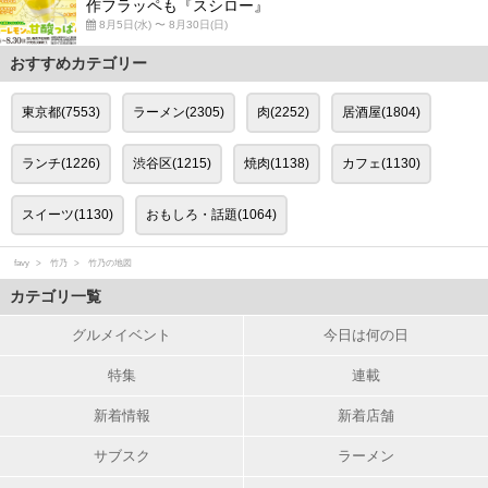
作フラッペも『スシロー』
8月5日(水) 〜 8月30日(日)
おすすめカテゴリー
東京都(7553)
ラーメン(2305)
肉(2252)
居酒屋(1804)
ランチ(1226)
渋谷区(1215)
焼肉(1138)
カフェ(1130)
スイーツ(1130)
おもしろ・話題(1064)
favy
竹乃
竹乃の地図
カテゴリ一覧
グルメイベント
今日は何の日
特集
連載
新着情報
新着店舗
サブスク
ラーメン