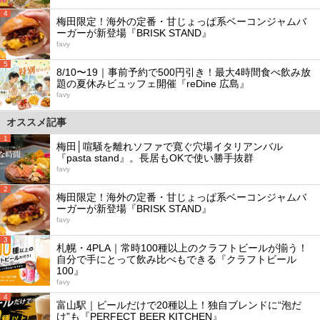
4
梅田限定！海外の定番・甘じょっぱ系ベーコンジャムバ
ーガーが新登場『BRISK STAND』
favy
5
8/10〜19｜事前予約で500円引き！最大4時間食べ飲み放
題の夏休みビュッフェ開催『reDine 広島』
favy
オススメ記事
1
梅田│喧騒を離れソファで寛ぐ穴場イタリアンバル
『pasta stand』。長居もOKで使い勝手抜群
favy
2
梅田限定！海外の定番・甘じょっぱ系ベーコンジャムバ
ーガーが新登場『BRISK STAND』
favy
3
札幌・4PLA｜常時100種以上のクラフトビールが揃う！
自分で手にとって飲み比べもできる『クラフトビール
100』
favy
4
富山駅｜ビールだけで20種以上！独自ブレンドに“泡だ
け”も『PERFECT BEER KITCHEN』