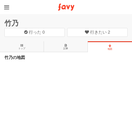
竹乃
行った
0
行きたい
2
トップ
記事
地図
竹乃の地図