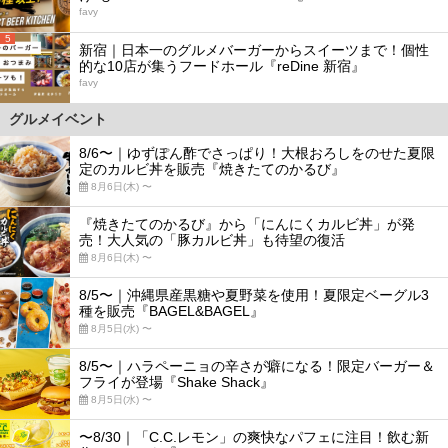
favy
5
新宿｜日本一のグルメバーガーからスイーツまで！個性
的な10店が集うフードホール『reDine 新宿』
favy
グルメイベント
8/6〜｜ゆずぽん酢でさっぱり！大根おろしをのせた夏限
定のカルビ丼を販売『焼きたてのかるび』
8月6日(木) 〜
『焼きたてのかるび』から「にんにくカルビ丼」が発
売！大人気の「豚カルビ丼」も待望の復活
8月6日(木) 〜
8/5〜｜沖縄県産黒糖や夏野菜を使用！夏限定ベーグル3
種を販売『BAGEL&BAGEL』
8月5日(水) 〜
8/5〜｜ハラペーニョの辛さが癖になる！限定バーガー＆
フライが登場『Shake Shack』
8月5日(水) 〜
〜8/30｜「C.C.レモン」の爽快なパフェに注目！飲む新