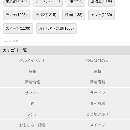
東京都(7546)
ラーメン(2305)
肉(2253)
居酒屋(1804)
ランチ(1225)
渋谷区(1215)
焼肉(1138)
カフェ(1130)
スイーツ(1130)
おもしろ・話題(1065)
favy
韓菜
カテゴリ一覧
グルメイベント
今日は何の日
特集
連載
新着情報
新着店舗
サブスク
ラーメン
肉
食べ放題
ランチ
ご当地グルメ
おもしろ・話題
スイーツ