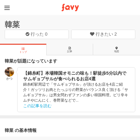
韓菜
行った
0
行きたい
2
記事
地図
トップ
韓菜が話題になっています
【錦糸町】本場韓国オモニの味も！駅徒歩5分以内で
サムギョプサルが食べられるお店4選
かつ
錦糸町駅周辺で「サムギョプサル」が頂けるお店を4店ご紹
介！ガッツリお肉とたっぷりの野菜がバランス良く頂ける「サ
ムギョプサル」は男女問わずファンの多い韓国料理。ピリ辛キ
ムチやにんにく、巻野菜などで...
この記事を読む
韓菜 の基本情報