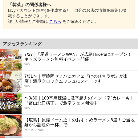
「韓菜」の関係者様へ
favyアカウント(無料)を作成すると、自分のお店の情報を編集し掲
載することができます。
詳しい情報とご登録は
こちら
をご確認ください。
アクセスランキング
1
7/27│『尾道ラーメンWAN』が広島HiroPaにオープン！
キッズラーメン無料イベント開催
favy
2
7/31〜｜新静岡セノバにカフェ『けのひ堂ラボ』が出
店！濃厚クロックムッシュにスイーツも
favy
3
〜9/30｜100辛麻辣湯に激辛超えの“インド辛”カレーも！
『富山北口横丁』で激辛フェス開催中
favy
4
【広島】原爆ドーム近くのおすすめラーメン8選！ご当地
麺から話題の一杯まで
ラーメン.com