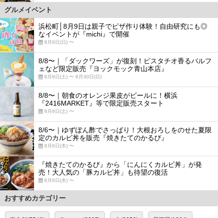
グルメイベント
浜松町│8月9日は親子でピザ作り体験！自由研究にも◎
なイベントが『michi』で開催
8月9日(日) 〜
8/8〜｜「ダックワーズ」が復刻！ピスタチオ香るパルフ
ェなど限定販売『ヨックモック青山本店』
8月8日(土) 〜 8月30日(日)
8/8〜｜朝食のオレンジ果皮がビールに！横浜
『2416MARKET』等で限定販売スタート
8月8日(土) 〜
8/6〜｜ゆずぽん酢でさっぱり！大根おろしをのせた夏限
定のカルビ丼を販売『焼きたてのかるび』
8月6日(木) 〜
『焼きたてのかるび』から「にんにくカルビ丼」が発
売！大人気の「豚カルビ丼」も待望の復活
8月6日(木) 〜
おすすめカテゴリー