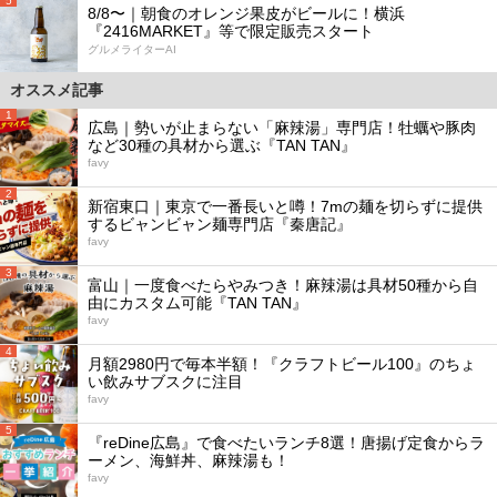
5
8/8〜｜朝食のオレンジ果皮がビールに！横浜
『2416MARKET』等で限定販売スタート
グルメライターAI
オススメ記事
1
広島｜勢いが止まらない「麻辣湯」専門店！牡蠣や豚肉
など30種の具材から選ぶ『TAN TAN』
favy
2
新宿東口｜東京で一番長いと噂！7mの麺を切らずに提供
するビャンビャン麺専門店『秦唐記』
favy
3
富山｜一度食べたらやみつき！麻辣湯は具材50種から自
由にカスタム可能『TAN TAN』
favy
4
月額2980円で毎本半額！『クラフトビール100』のちょ
い飲みサブスクに注目
favy
5
『reDine広島』で食べたいランチ8選！唐揚げ定食からラ
ーメン、海鮮丼、麻辣湯も！
favy