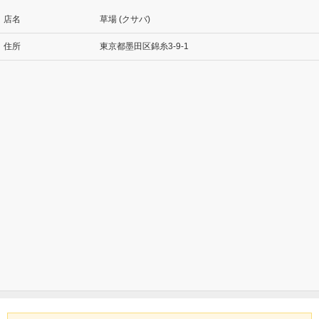
店名
草場 (クサバ)
住所
東京都墨田区錦糸3-9-1