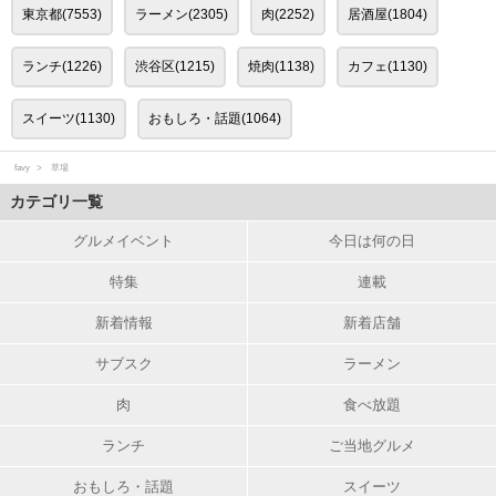
東京都(7553)
ラーメン(2305)
肉(2252)
居酒屋(1804)
ランチ(1226)
渋谷区(1215)
焼肉(1138)
カフェ(1130)
スイーツ(1130)
おもしろ・話題(1064)
favy
草場
カテゴリ一覧
グルメイベント
今日は何の日
特集
連載
新着情報
新着店舗
サブスク
ラーメン
肉
食べ放題
ランチ
ご当地グルメ
おもしろ・話題
スイーツ