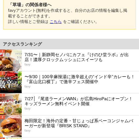
「草場」の関係者様へ
favyアカウント(無料)を作成すると、自分のお店の情報を編集し掲
載することができます。
詳しい情報とご登録は
こちら
をご確認ください。
アクセスランキング
1
7/31〜｜新静岡セノバにカフェ『けのひ堂ラボ』が出
店！濃厚クロックムッシュにスイーツも
favy
2
〜9/30｜100辛麻辣湯に激辛超えの“インド辛”カレーも！
『富山北口横丁』で激辛フェス開催中
favy
3
7/27│『尾道ラーメンWAN』が広島HiroPaにオープン！
キッズラーメン無料イベント開催
favy
4
梅田限定！海外の定番・甘じょっぱ系ベーコンジャムバ
ーガーが新登場『BRISK STAND』
favy