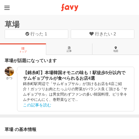
草場
行った
1
行きたい
2
記事
地図
トップ
草場が話題になっています
【錦糸町】本場韓国オモニの味も！駅徒歩5分以内で
サムギョプサルが食べられるお店4選
かつ
錦糸町駅周辺で「サムギョプサル」が頂けるお店を4店ご紹
介！ガッツリお肉とたっぷりの野菜がバランス良く頂ける「サ
ムギョプサル」は男女問わずファンの多い韓国料理。ピリ辛キ
ムチやにんにく、巻野菜などで...
この記事を読む
草場 の基本情報