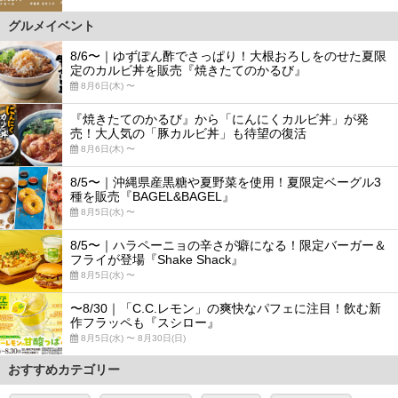
グルメイベント
8/6〜｜ゆずぽん酢でさっぱり！大根おろしをのせた夏限
定のカルビ丼を販売『焼きたてのかるび』
8月6日(木) 〜
『焼きたてのかるび』から「にんにくカルビ丼」が発
売！大人気の「豚カルビ丼」も待望の復活
8月6日(木) 〜
8/5〜｜沖縄県産黒糖や夏野菜を使用！夏限定ベーグル3
種を販売『BAGEL&BAGEL』
8月5日(水) 〜
8/5〜｜ハラペーニョの辛さが癖になる！限定バーガー＆
フライが登場『Shake Shack』
8月5日(水) 〜
〜8/30｜「C.C.レモン」の爽快なパフェに注目！飲む新
作フラッペも『スシロー』
8月5日(水) 〜 8月30日(日)
おすすめカテゴリー