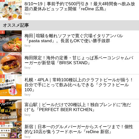
5
8/10〜19｜事前予約で500円引き！最大4時間食べ飲み放
題の夏休みビュッフェ開催『reDine 広島』
favy
オススメ記事
1
梅田│喧騒を離れソファで寛ぐ穴場イタリアンバル
『pasta stand』。長居もOKで使い勝手抜群
favy
2
梅田限定！海外の定番・甘じょっぱ系ベーコンジャムバ
ーガーが新登場『BRISK STAND』
favy
3
札幌・4PLA｜常時100種以上のクラフトビールが揃う！
自分で手にとって飲み比べもできる『クラフトビール
100』
favy
4
富山駅｜ビールだけで20種以上！独自ブレンドに“泡だ
け”も『PERFECT BEER KITCHEN』
favy
5
新宿｜日本一のグルメバーガーからスイーツまで！個性
的な10店が集うフードホール『reDine 新宿』
favy