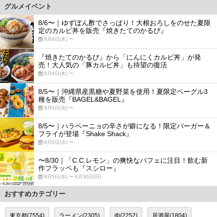
グルメイベント
8/6〜｜ゆずぽん酢でさっぱり！大根おろしをのせた夏限
定のカルビ丼を販売『焼きたてのかるび』
8月6日(木) 〜
『焼きたてのかるび』から「にんにくカルビ丼」が発
売！大人気の「豚カルビ丼」も待望の復活
8月6日(木) 〜
8/5〜｜沖縄県産黒糖や夏野菜を使用！夏限定ベーグル3
種を販売『BAGEL&BAGEL』
8月5日(水) 〜
8/5〜｜ハラペーニョの辛さが癖になる！限定バーガー＆
フライが登場『Shake Shack』
8月5日(水) 〜
〜8/30｜「C.C.レモン」の爽快なパフェに注目！飲む新
作フラッペも『スシロー』
8月5日(水) 〜 8月30日(日)
おすすめカテゴリー
東京都(7554)
ラーメン(2305)
肉(2252)
居酒屋(1804)