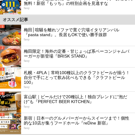
無料！新宿『もッち』の特別企画を見逃すな
favy
オススメ記事
1
梅田│喧騒を離れソファで寛ぐ穴場イタリアンバル
『pasta stand』。長居もOKで使い勝手抜群
favy
2
梅田限定！海外の定番・甘じょっぱ系ベーコンジャムバ
ーガーが新登場『BRISK STAND』
favy
3
札幌・4PLA｜常時100種以上のクラフトビールが揃う！
自分で手にとって飲み比べもできる『クラフトビール
100』
favy
4
富山駅｜ビールだけで20種以上！独自ブレンドに“泡だ
け”も『PERFECT BEER KITCHEN』
favy
5
新宿｜日本一のグルメバーガーからスイーツまで！個性
的な10店が集うフードホール『reDine 新宿』
favy