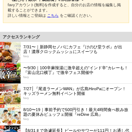
favyアカウント(無料)を作成すると、自分のお店の情報を編集し掲
載することができます。
詳しい情報とご登録は
こちら
をご確認ください。
アクセスランキング
1
7/31〜｜新静岡セノバにカフェ『けのひ堂ラボ』が出
店！濃厚クロックムッシュにスイーツも
favy
2
〜9/30｜100辛麻辣湯に激辛超えの“インド辛”カレーも！
『富山北口横丁』で激辛フェス開催中
favy
3
7/27│『尾道ラーメンWAN』が広島HiroPaにオープン！
キッズラーメン無料イベント開催
favy
4
8/10〜19｜事前予約で500円引き！最大4時間食べ飲み放
題の夏休みビュッフェ開催『reDine 広島』
favy
5
【8/31まで急遽延長】ビールやサワーが111円！お通し代