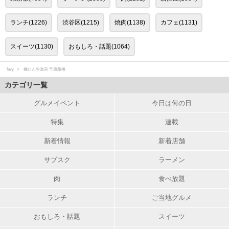
ランチ(1226)
渋谷区(1215)
焼肉(1138)
カフェ(1131)
スイーツ(1130)
おもしろ・話題(1064)
favy
極たん牛政宗 千歳船橋
カテゴリ一覧
グルメイベント
今日は何の日
特集
連載
新着情報
新着店舗
サブスク
ラーメン
肉
食べ放題
ランチ
ご当地グルメ
おもしろ・話題
スイーツ