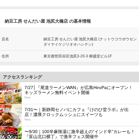
納豆工房 せんだい屋 池尻大橋店 の基本情報
店名
納豆工房 せんだい屋 池尻大橋店 (ナットウコウボウセン
ダイヤイケジリオオハシテン)
住所
東京都世田谷区池尻3-20-3 柳盛堂ビル1F
アクセスランキング
1
7/27│『尾道ラーメンWAN』が広島HiroPaにオープン！
キッズラーメン無料イベント開催
favy
2
7/31〜｜新静岡セノバにカフェ『けのひ堂ラボ』が出
店！濃厚クロックムッシュにスイーツも
favy
3
〜9/30｜100辛麻辣湯に激辛超えの“インド辛”カレーも！
『富山北口横丁』で激辛フェス開催中