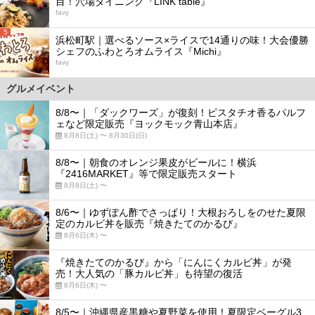
目！穴場ダイニング『LINK table』
favy
5
浜松町駅｜選べるソース×ライスで14通りの味！大会優勝
シェフのふわとろオムライス『Michi』
favy
グルメイベント
8/8〜｜「ダックワーズ」が復刻！ピスタチオ香るパルフ
ェなど限定販売『ヨックモック青山本店』
8月8日(土) 〜 8月30日(日)
8/8〜｜朝食のオレンジ果皮がビールに！横浜
『2416MARKET』等で限定販売スタート
8月8日(土) 〜
8/6〜｜ゆずぽん酢でさっぱり！大根おろしをのせた夏限
定のカルビ丼を販売『焼きたてのかるび』
8月6日(木) 〜
『焼きたてのかるび』から「にんにくカルビ丼」が発
売！大人気の「豚カルビ丼」も待望の復活
8月6日(木) 〜
8/5〜｜沖縄県産黒糖や夏野菜を使用！夏限定ベーグル3