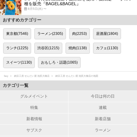
種を販売『BAGEL&BAGEL』
8月5日(水) 〜
おすすめカテゴリー
東京都(7546)
ラーメン(2305)
肉(2253)
居酒屋(1804)
ランチ(1225)
渋谷区(1215)
焼肉(1138)
カフェ(1130)
スイーツ(1130)
おもしろ・話題(1065)
favy
納豆工房 せんだい屋 池尻大橋店
納豆工房 せんだい屋 池尻大橋店の地図
カテゴリ一覧
グルメイベント
今日は何の日
特集
連載
新着情報
新着店舗
サブスク
ラーメン