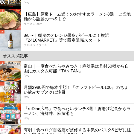
favy
4
【広島】原爆ドーム近くのおすすめラーメン8選！ご当地
麺から話題の一杯まで
ラーメン.com
5
8/8〜｜朝食のオレンジ果皮がビールに！横浜
『2416MARKET』等で限定販売スタート
グルメライターAI
オススメ記事
1
富山｜一度食べたらやみつき！麻辣湯は具材50種から自
由にカスタム可能『TAN TAN』
favy
2
月額2980円で毎本半額！『クラフトビール100』のちょ
い飲みサブスクに注目
favy
3
『reDine広島』で食べたいランチ8選！唐揚げ定食からラ
ーメン、海鮮丼、麻辣湯も！
favy
4
有明｜食べログ百名店が監修する本気のパスタ&ピザに注