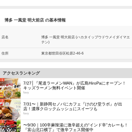
博多 一風堂 明大前店 の基本情報
店名
博多 一風堂 明大前店 (ハカタイップウドウメイダイマエ
テン)
住所
東京都世田谷区松原2-46-6
アクセスランキング
1
7/27│『尾道ラーメンWAN』が広島HiroPaにオープン！
キッズラーメン無料イベント開催
favy
2
7/31〜｜新静岡セノバにカフェ『けのひ堂ラボ』が出
店！濃厚クロックムッシュにスイーツも
favy
3
〜9/30｜100辛麻辣湯に激辛超えの“インド辛”カレーも！
『富山北口横丁』で激辛フェス開催中