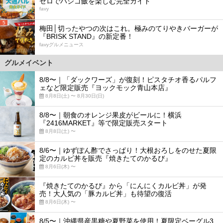
ゼロでハシゴ飯を楽しむ完全ガイド
favy
5
梅田│切ったやつの次はこれ。極みのてりやきバーガーが
『BRISK STAND』の新定番！
favyグルメニュース
グルメイベント
8/8〜｜「ダックワーズ」が復刻！ピスタチオ香るパルフ
ェなど限定販売『ヨックモック青山本店』
8月8日(土) 〜 8月30日(日)
8/8〜｜朝食のオレンジ果皮がビールに！横浜
『2416MARKET』等で限定販売スタート
8月8日(土) 〜
8/6〜｜ゆずぽん酢でさっぱり！大根おろしをのせた夏限
定のカルビ丼を販売『焼きたてのかるび』
8月6日(木) 〜
『焼きたてのかるび』から「にんにくカルビ丼」が発
売！大人気の「豚カルビ丼」も待望の復活
8月6日(木) 〜
8/5〜｜沖縄県産黒糖や夏野菜を使用！夏限定ベーグル3