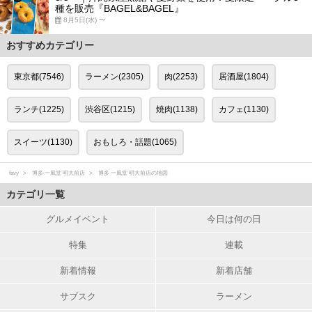
種を販売『BAGEL&BAGEL』
8月5日(水) 〜
おすすめカテゴリー
東京都(7546)
ラーメン(2305)
肉(2253)
居酒屋(1804)
ランチ(1225)
渋谷区(1215)
焼肉(1138)
カフェ(1130)
スイーツ(1130)
おもしろ・話題(1065)
favy
博多 一風堂 明大前店
博多 一風堂 明大前店の地図
カテゴリ一覧
グルメイベント
今日は何の日
特集
連載
新着情報
新着店舗
サブスク
ラーメン