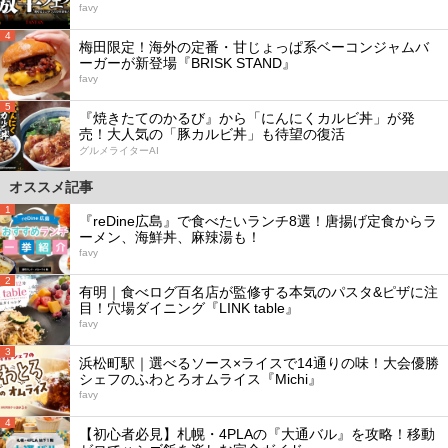
favy
4
梅田限定！海外の定番・甘じょっぱ系ベーコンジャムバ
ーガーが新登場『BRISK STAND』
favy
5
『焼きたてのかるび』から「にんにくカルビ丼」が発
売！大人気の「豚カルビ丼」も待望の復活
グルメライターAI
オススメ記事
1
『reDine広島』で食べたいランチ8選！唐揚げ定食からラ
ーメン、海鮮丼、麻辣湯も！
favy
2
有明｜食べログ百名店が監修する本気のパスタ&ピザに注
目！穴場ダイニング『LINK table』
favy
3
浜松町駅｜選べるソース×ライスで14通りの味！大会優勝
シェフのふわとろオムライス『Michi』
favy
4
【初心者必見】札幌・4PLAの『大通バル』を攻略！移動