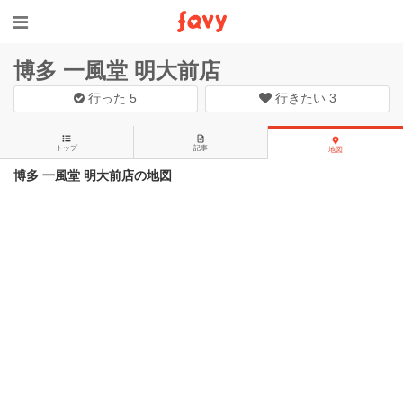
博多 一風堂 明大前店
行った
5
行きたい
3
トップ
記事
地図
博多 一風堂 明大前店の地図