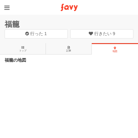
福籠
行った
1
行きたい
9
トップ
記事
地図
福籠の地図