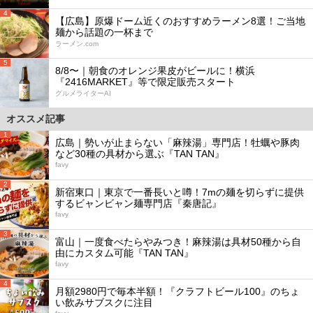
4
【広島】原爆ドーム近くのおすすめラーメン8選！ご当地
麺から話題の一杯まで
ラーメン.com
5
8/8〜｜朝食のオレンジ果皮がビールに！横浜
『2416MARKET』等で限定販売スタート
グルメライターAI
オススメ記事
1
広島｜勢いが止まらない「麻辣湯」専門店！牡蠣や豚肉
など30種の具材から選ぶ『TAN TAN』
favy
2
新宿東口｜東京で一番長いと噂！7mの麺を切らずに提供
するビャンビャン麺専門店『秦唐記』
favy
3
富山｜一度食べたらやみつき！麻辣湯は具材50種から自
由にカスタム可能『TAN TAN』
favy
4
月額2980円で毎本半額！『クラフトビール100』のちょ
い飲みサブスクに注目