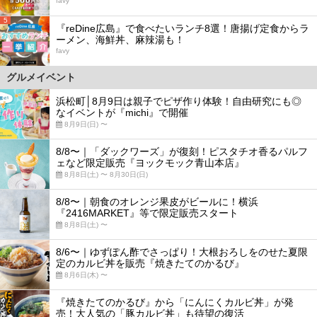
favy
5
『reDine広島』で食べたいランチ8選！唐揚げ定食からラ
ーメン、海鮮丼、麻辣湯も！
favy
グルメイベント
浜松町│8月9日は親子でピザ作り体験！自由研究にも◎
なイベントが『michi』で開催
8月9日(日) 〜
8/8〜｜「ダックワーズ」が復刻！ピスタチオ香るパルフ
ェなど限定販売『ヨックモック青山本店』
8月8日(土) 〜 8月30日(日)
8/8〜｜朝食のオレンジ果皮がビールに！横浜
『2416MARKET』等で限定販売スタート
8月8日(土) 〜
8/6〜｜ゆずぽん酢でさっぱり！大根おろしをのせた夏限
定のカルビ丼を販売『焼きたてのかるび』
8月6日(木) 〜
『焼きたてのかるび』から「にんにくカルビ丼」が発
売！大人気の「豚カルビ丼」も待望の復活