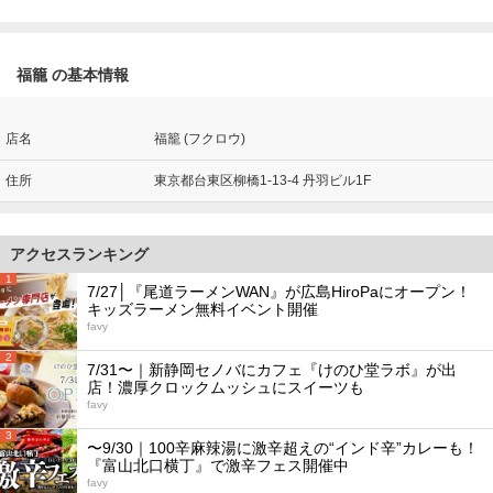
福籠 の基本情報
店名
福籠 (フクロウ)
住所
東京都台東区柳橋1-13-4 丹羽ビル1F
アクセスランキング
1
7/27│『尾道ラーメンWAN』が広島HiroPaにオープン！
キッズラーメン無料イベント開催
favy
2
7/31〜｜新静岡セノバにカフェ『けのひ堂ラボ』が出
店！濃厚クロックムッシュにスイーツも
favy
3
〜9/30｜100辛麻辣湯に激辛超えの“インド辛”カレーも！
『富山北口横丁』で激辛フェス開催中
favy