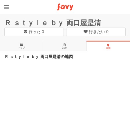
Ｒ ｓｔｙｌｅ ｂｙ 両口屋是清
行った
0
行きたい
0
トップ
記事
地図
Ｒ ｓｔｙｌｅ ｂｙ 両口屋是清の地図