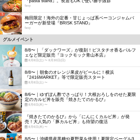
『pasta stand』。長居もOKで使い勝手抜群
favy
5
梅田限定！海外の定番・甘じょっぱ系ベーコンジャムバ
ーガーが新登場『BRISK STAND』
favy
グルメイベント
8/8〜｜「ダックワーズ」が復刻！ピスタチオ香るパルフ
ェなど限定販売『ヨックモック青山本店』
8月8日(土) 〜 8月30日(日)
8/8〜｜朝食のオレンジ果皮がビールに！横浜
『2416MARKET』等で限定販売スタート
8月8日(土) 〜
8/6〜｜ゆずぽん酢でさっぱり！大根おろしをのせた夏限
定のカルビ丼を販売『焼きたてのかるび』
8月6日(木) 〜
『焼きたてのかるび』から「にんにくカルビ丼」が発
売！大人気の「豚カルビ丼」も待望の復活
8月6日(木) 〜
8/5〜｜沖縄県産黒糖や夏野菜を使用！夏限定ベーグル3