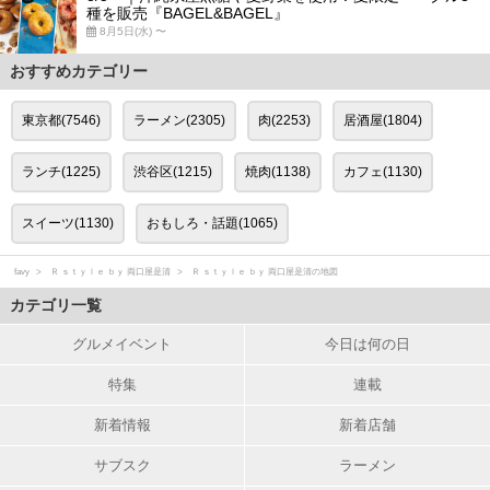
種を販売『BAGEL&BAGEL』
8月5日(水) 〜
おすすめカテゴリー
東京都(7546)
ラーメン(2305)
肉(2253)
居酒屋(1804)
ランチ(1225)
渋谷区(1215)
焼肉(1138)
カフェ(1130)
スイーツ(1130)
おもしろ・話題(1065)
favy
Ｒ ｓｔｙｌｅ ｂｙ 両口屋是清
Ｒ ｓｔｙｌｅ ｂｙ 両口屋是清の地図
カテゴリ一覧
グルメイベント
今日は何の日
特集
連載
新着情報
新着店舗
サブスク
ラーメン