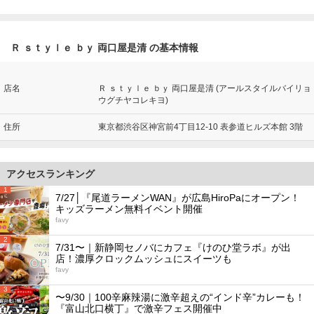
Ｒ ｓｔｙｌｅ ｂｙ 両口屋是清 の基本情報
店名
Ｒ ｓｔｙｌｅ ｂｙ 両口屋是清 (アールスタイルバイリョ
ウグチヤコレキヨ)
住所
東京都渋谷区神宮前4丁目12-10 表参道ヒルズ本館 3階
アクセスランキング
1
7/27│『尾道ラーメンWAN』が広島HiroPaにオープン！
キッズラーメン無料イベント開催
favy
2
7/31〜｜新静岡セノバにカフェ『けのひ堂ラボ』が出
店！濃厚クロックムッシュにスイーツも
favy
3
〜9/30｜100辛麻辣湯に激辛超えの“インド辛”カレーも！
『富山北口横丁』で激辛フェス開催中