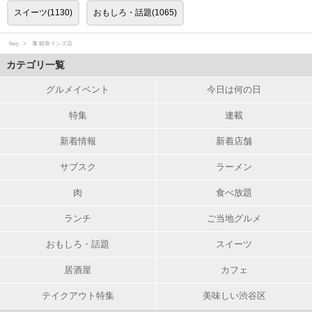
スイーツ(1130)
おもしろ・話題(1065)
favy
藩 銀座インズ店
カテゴリ一覧
グルメイベント
今日は何の日
特集
連載
新着情報
新着店舗
サブスク
ラーメン
肉
食べ放題
ランチ
ご当地グルメ
おもしろ・話題
スイーツ
居酒屋
カフェ
テイクアウト特集
美味しい渋谷区