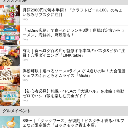
オススメ記事
1
月額2980円で毎本半額！『クラフトビール100』のちょ
い飲みサブスクに注目
favy
2
『reDine広島』で食べたいランチ8選！唐揚げ定食からラ
ーメン、海鮮丼、麻辣湯も！
favy
3
有明｜食べログ百名店が監修する本気のパスタ&ピザに注
目！穴場ダイニング『LINK table』
favy
4
浜松町駅｜選べるソース×ライスで14通りの味！大会優勝
シェフのふわとろオムライス『Michi』
favy
5
【初心者必見】札幌・4PLAの『大通バル』を攻略！移動
ゼロでハシゴ飯を楽しむ完全ガイド
favy
グルメイベント
8/8〜｜「ダックワーズ」が復刻！ピスタチオ香るパルフ
ェなど限定販売『ヨックモック青山本店』