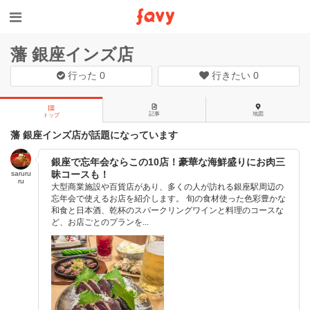
藩 銀座インズ店
行った
0
行きたい
0
記事
地図
トップ
藩 銀座インズ店が話題になっています
銀座で忘年会ならこの10店！豪華な海鮮盛りにお肉三
昧コースも！
saruru
ru
大型商業施設や百貨店があり、多くの人が訪れる銀座駅周辺の
忘年会で使えるお店を紹介します。 旬の食材使った色彩豊かな
和食と日本酒、乾杯のスパークリングワインと料理のコースな
ど、お店ごとのプランを...