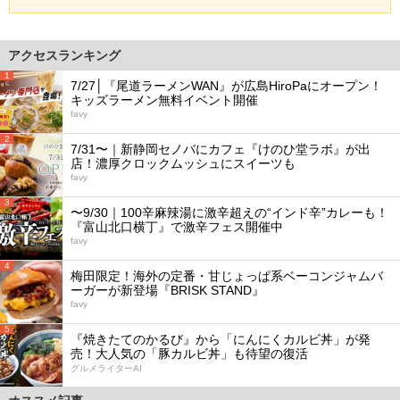
アクセスランキング
1
7/27│『尾道ラーメンWAN』が広島HiroPaにオープン！
キッズラーメン無料イベント開催
favy
2
7/31〜｜新静岡セノバにカフェ『けのひ堂ラボ』が出
店！濃厚クロックムッシュにスイーツも
favy
3
〜9/30｜100辛麻辣湯に激辛超えの“インド辛”カレーも！
『富山北口横丁』で激辛フェス開催中
favy
4
梅田限定！海外の定番・甘じょっぱ系ベーコンジャムバ
ーガーが新登場『BRISK STAND』
favy
5
『焼きたてのかるび』から「にんにくカルビ丼」が発
売！大人気の「豚カルビ丼」も待望の復活
グルメライターAI