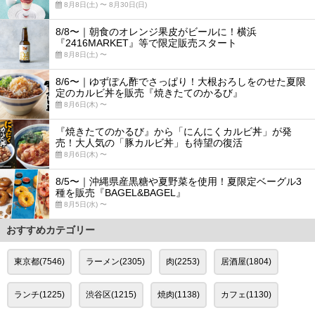
8月8日(土) 〜 8月30日(日)
8/8〜｜朝食のオレンジ果皮がビールに！横浜
『2416MARKET』等で限定販売スタート
8月8日(土) 〜
8/6〜｜ゆずぽん酢でさっぱり！大根おろしをのせた夏限
定のカルビ丼を販売『焼きたてのかるび』
8月6日(木) 〜
『焼きたてのかるび』から「にんにくカルビ丼」が発
売！大人気の「豚カルビ丼」も待望の復活
8月6日(木) 〜
8/5〜｜沖縄県産黒糖や夏野菜を使用！夏限定ベーグル3
種を販売『BAGEL&BAGEL』
8月5日(水) 〜
おすすめカテゴリー
東京都(7546)
ラーメン(2305)
肉(2253)
居酒屋(1804)
ランチ(1225)
渋谷区(1215)
焼肉(1138)
カフェ(1130)