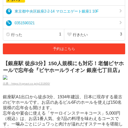
東京都中央区銀座2-2-14 マロニエゲート銀座1 10F
0351590321
1
3
行った
行きたい
予約はこちら
【銀座駅 徒歩3分】150人規模にも対応！老舗ビヤホ
ールで忘年会『ビヤホールライオン 銀座七丁目店』
出典：https://r.gnavi.co.jp/g131800/
銀座駅A1出口から徒歩3分、1934年建設、日本に現存する最古
のビヤホールです。お店のあるビル6Fのホールを使えば150名
規模の忘年会も開けます。
忘年会や宴会に使える「サーロインステーキコース」5,000円
（税込）は、お店1番人気、全7品の料理を味わえるコースで
す。一噛みごとにジュワっと肉汁が溢れだすステーキを堪能し