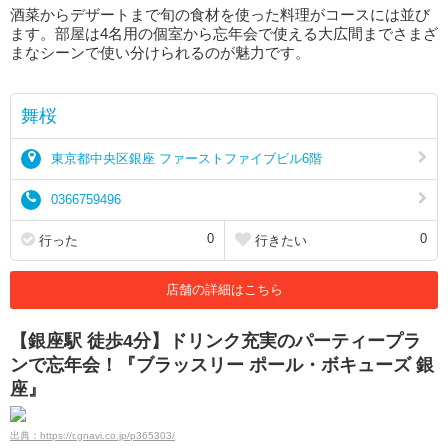
酒菜からデザートまで旬の食材を使った料理がコースには並び
ます。部屋は4名用の個室から忘年会で使える大広間までさまざ
まなシーンで使い分けられるのが魅力です。
舞桜
東京都中央区銀座 ファーストファイブビル6階
0366759496
0
0
行った
行きたい
店舗の詳細はこちら
【銀座駅 徒歩4分】ドリンク充実のパーティープラ
ンで忘年会！『ブラッスリー ポール・ボキューズ 銀
座』
出典：https://r.gnavi.co.jp/p365303/