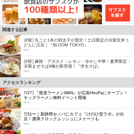
関連する記事
汐留│丸ごと1本の明太子が贅沢！土日限定の冷製玄米う
どんに注目｜『BLOOM TOKYO』
favy
汐留│麻辣・アボカド・レモン・冷やし中華！夏季限定・
冷製まぜそば4種が新登場！『伊太そば』
favy
アクセスランキング
1
7/27│『尾道ラーメンWAN』が広島HiroPaにオープン！
キッズラーメン無料イベント開催
favy
2
7/31〜｜新静岡セノバにカフェ『けのひ堂ラボ』が出
店！濃厚クロックムッシュにスイーツも
favy
3