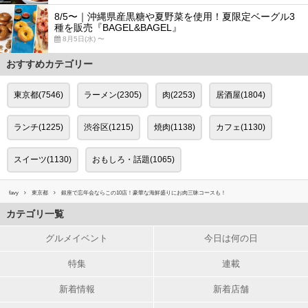
8/5〜｜沖縄県産黒糖や夏野菜を使用！夏限定ベーグル3
種を販売『BAGEL&BAGEL』
8月5日(水) 〜
おすすめカテゴリー
東京都(7546)
ラーメン(2305)
肉(2253)
居酒屋(1804)
ランチ(1225)
渋谷区(1215)
焼肉(1138)
カフェ(1130)
スイーツ(1130)
おもしろ・話題(1065)
favy
東京都
銀座で忘年会ならこの10店！豪華な海鮮盛りにお肉三昧コースも！
カテゴリ一覧
グルメイベント
今日は何の日
特集
連載
新着情報
新着店舗