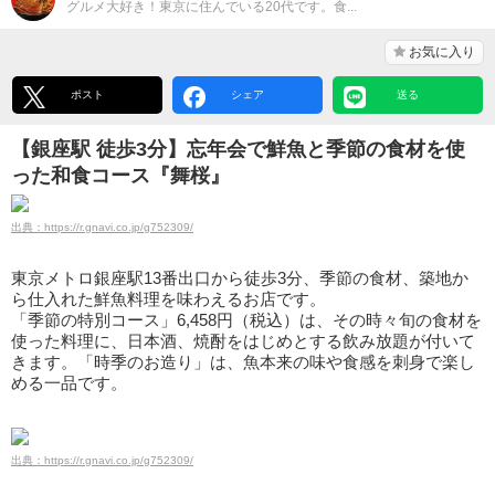
グルメ大好き！東京に住んでいる20代です。食...
お気に入り
ポスト
シェア
送る
【銀座駅 徒歩3分】忘年会で鮮魚と季節の食材を使
った和食コース『舞桜』
出典：https://r.gnavi.co.jp/g752309/
東京メトロ銀座駅13番出口から徒歩3分、季節の食材、築地か
ら仕入れた鮮魚料理を味わえるお店です。
「季節の特別コース」6,458円（税込）は、その時々旬の食材を
使った料理に、日本酒、焼酎をはじめとする飲み放題が付いて
きます。「時季のお造り」は、魚本来の味や食感を刺身で楽し
める一品です。
出典：https://r.gnavi.co.jp/g752309/