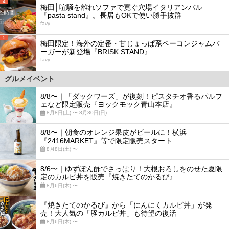
4
梅田│喧騒を離れソファで寛ぐ穴場イタリアンバル
『pasta stand』。長居もOKで使い勝手抜群
favy
5
梅田限定！海外の定番・甘じょっぱ系ベーコンジャムバ
ーガーが新登場『BRISK STAND』
favy
グルメイベント
8/8〜｜「ダックワーズ」が復刻！ピスタチオ香るパルフ
ェなど限定販売『ヨックモック青山本店』
8月8日(土) 〜 8月30日(日)
8/8〜｜朝食のオレンジ果皮がビールに！横浜
『2416MARKET』等で限定販売スタート
8月8日(土) 〜
8/6〜｜ゆずぽん酢でさっぱり！大根おろしをのせた夏限
定のカルビ丼を販売『焼きたてのかるび』
8月6日(木) 〜
『焼きたてのかるび』から「にんにくカルビ丼」が発
売！大人気の「豚カルビ丼」も待望の復活
8月6日(木) 〜