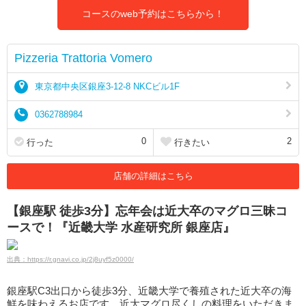
コースのweb予約はこちらから！
Pizzeria Trattoria Vomero
東京都中央区銀座3-12-8 NKCビル1F
0362788984
0
2
行った
行きたい
店舗の詳細はこちら
【銀座駅 徒歩3分】忘年会は近大卒のマグロ三昧コ
ースで！『近畿大学 水産研究所 銀座店』
出典：https://r.gnavi.co.jp/2j8uyf5z0000/
銀座駅C3出口から徒歩3分、近畿大学で養殖された近大卒の海
鮮を味わえるお店です。近大マグロ尽くしの料理をいただきま