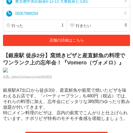
東京都中央区銀座6-12-13 大東銀座ビルB1
05057989204
1
0
行った
行きたい
店舗の詳細はこちら
【銀座駅 徒歩2分】窯焼きピザと産直鮮魚の料理で
ワンランク上の忘年会！『Vomero（ヴォメロ）』
出典：https://r.gnavi.co.jp/a441903/
銀座駅A7出口から徒歩3分、産直鮮魚や薪窯で焼いたピザを味
わえるお店です。「パーティープラン」6,480円（税込）では、
それらの料理に加え、忘年会にピッタリな3時間のゆったり飲み
放題が付いてきます。
特にメイン料理のピザは、店内の薪窯でこんがりと仕上げられ
ています。ナポリピザ特有のモチモチ食感を堪能しましょう。