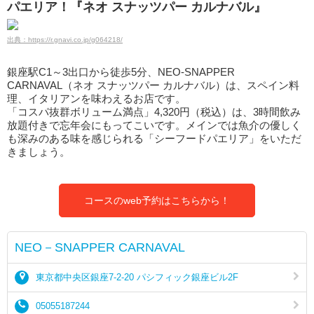
パエリア！『ネオ スナッツパー カルナバル』
出典：https://r.gnavi.co.jp/g064218/
銀座駅C1～3出口から徒歩5分、NEO‐SNAPPER
CARNAVAL（ネオ スナッツパー カルナバル）は、スペイン料
理、イタリアンを味わえるお店です。
「コスパ抜群ボリューム満点」4,320円（税込）は、3時間飲み
放題付きで忘年会にもってこいです。メインでは魚介の優しく
も深みのある味を感じられる「シーフードパエリア」をいただ
きましょう。
コースのweb予約はこちらから！
NEO－SNAPPER CARNAVAL
東京都中央区銀座7-2-20 パシフィック銀座ビル2F
05055187244