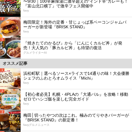
〜9/30｜100辛麻辣湯に激辛超えの“インド辛”カレーも！
『富山北口横丁』で激辛フェス開催中
favy
4
梅田限定！海外の定番・甘じょっぱ系ベーコンジャムバ
ーガーが新登場『BRISK STAND』
favy
5
『焼きたてのかるび』から「にんにくカルビ丼」が発
売！大人気の「豚カルビ丼」も待望の復活
グルメライターAI
オススメ記事
1
浜松町駅｜選べるソース×ライスで14通りの味！大会優勝
シェフのふわとろオムライス『Michi』
favy
2
【初心者必見】札幌・4PLAの『大通バル』を攻略！移動
ゼロでハシゴ飯を楽しむ完全ガイド
favy
3
梅田│切ったやつの次はこれ。極みのてりやきバーガーが
『BRISK STAND』の新定番！
favyグルメニュース