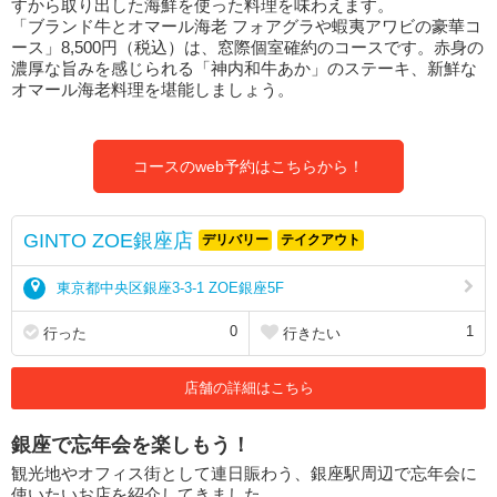
すから取り出した海鮮を使った料理を味わえます。
「ブランド牛とオマール海老 フォアグラや蝦夷アワビの豪華コ
ース」8,500円（税込）は、窓際個室確約のコースです。赤身の
濃厚な旨みを感じられる「神内和牛あか」のステーキ、新鮮な
オマール海老料理を堪能しましょう。
コースのweb予約はこちらから！
GINTO ZOE銀座店
デリバリー
テイクアウト
東京都中央区銀座3-3-1 ZOE銀座5F
0
1
行った
行きたい
店舗の詳細はこちら
銀座で忘年会を楽しもう！
観光地やオフィス街として連日賑わう、銀座駅周辺で忘年会に
使いたいお店を紹介してきました。