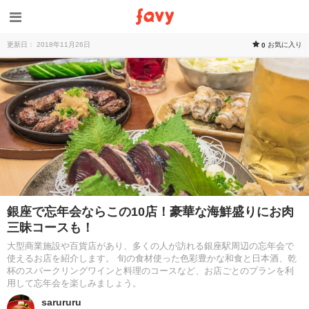
更新日： 2018年11月26日
お気に入り
0
銀座で忘年会ならこの10店！豪華な海鮮盛りにお肉
三昧コースも！
大型商業施設や百貨店があり、多くの人が訪れる銀座駅周辺の忘年会で
使えるお店を紹介します。 旬の食材使った色彩豊かな和食と日本酒、乾
杯のスパークリングワインと料理のコースなど、お店ごとのプランを利
用して忘年会を楽しみましょう。
sarururu