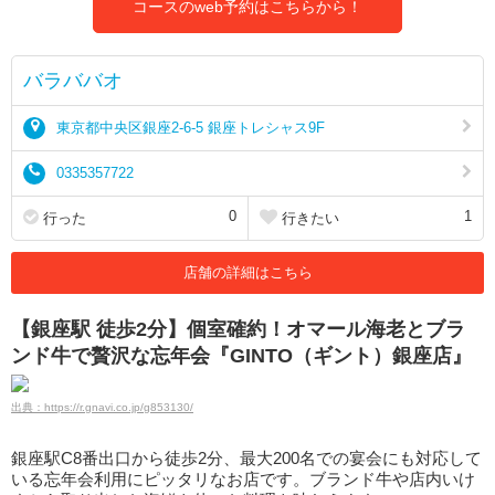
コースのweb予約はこちらから！
バラババオ
東京都中央区銀座2-6-5 銀座トレシャス9F
0335357722
0
1
行った
行きたい
店舗の詳細はこちら
【銀座駅 徒歩2分】個室確約！オマール海老とブラ
ンド牛で贅沢な忘年会『GINTO（ギント）銀座店』
出典：https://r.gnavi.co.jp/g853130/
銀座駅C8番出口から徒歩2分、最大200名での宴会にも対応して
いる忘年会利用にピッタリなお店です。ブランド牛や店内いけ