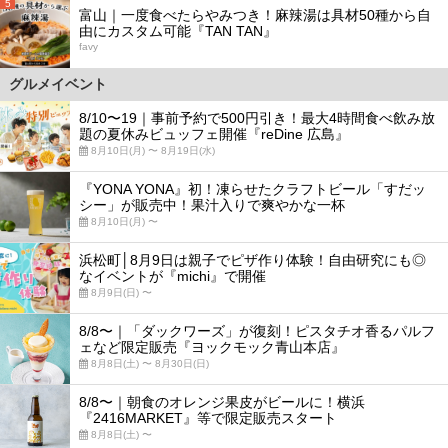
5
富山｜一度食べたらやみつき！麻辣湯は具材50種から自
由にカスタム可能『TAN TAN』
favy
グルメイベント
8/10〜19｜事前予約で500円引き！最大4時間食べ飲み放
題の夏休みビュッフェ開催『reDine 広島』
8月10日(月) 〜 8月19日(水)
『YONA YONA』初！凍らせたクラフトビール「すだッ
シー」が販売中！果汁入りで爽やかな一杯
8月10日(月) 〜
浜松町│8月9日は親子でピザ作り体験！自由研究にも◎
なイベントが『michi』で開催
8月9日(日) 〜
8/8〜｜「ダックワーズ」が復刻！ピスタチオ香るパルフ
ェなど限定販売『ヨックモック青山本店』
8月8日(土) 〜 8月30日(日)
8/8〜｜朝食のオレンジ果皮がビールに！横浜
『2416MARKET』等で限定販売スタート
8月8日(土) 〜