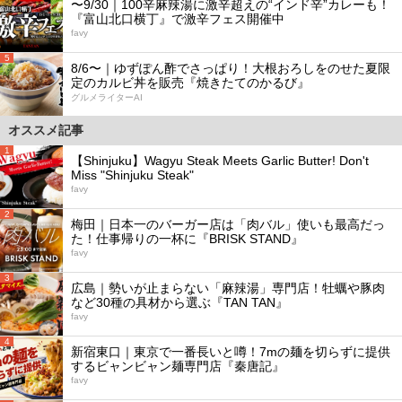
〜9/30｜100辛麻辣湯に激辛超えの“インド辛”カレーも！
『富山北口横丁』で激辛フェス開催中
favy
5
8/6〜｜ゆずぽん酢でさっぱり！大根おろしをのせた夏限
定のカルビ丼を販売『焼きたてのかるび』
グルメライターAI
オススメ記事
1
【Shinjuku】Wagyu Steak Meets Garlic Butter! Don't
Miss "Shinjuku Steak"
favy
2
梅田｜日本一のバーガー店は「肉バル」使いも最高だっ
た！仕事帰りの一杯に『BRISK STAND』
favy
3
広島｜勢いが止まらない「麻辣湯」専門店！牡蠣や豚肉
など30種の具材から選ぶ『TAN TAN』
favy
4
新宿東口｜東京で一番長いと噂！7mの麺を切らずに提供
するビャンビャン麺専門店『秦唐記』
favy