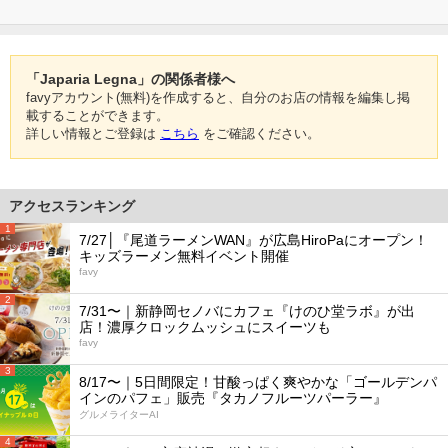
「Japaria Legna」の関係者様へ
favyアカウント(無料)を作成すると、自分のお店の情報を編集し掲
載することができます。
詳しい情報とご登録は
こちら
をご確認ください。
アクセスランキング
1
7/27│『尾道ラーメンWAN』が広島HiroPaにオープン！
キッズラーメン無料イベント開催
favy
2
7/31〜｜新静岡セノバにカフェ『けのひ堂ラボ』が出
店！濃厚クロックムッシュにスイーツも
favy
3
8/17〜｜5日間限定！甘酸っぱく爽やかな「ゴールデンパ
インのパフェ」販売『タカノフルーツパーラー』
グルメライターAI
4