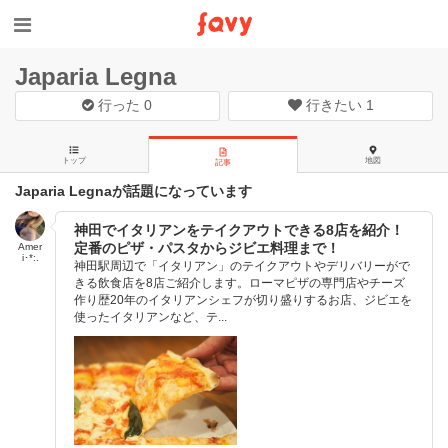
Japaria Legna
行った
0
行きたい
1
トップ
地図
記事
Japaria Legnaが話題になっています
神田でイタリアンをテイクアウトできる8店を紹介！
定番のピザ・パスタからジビエ料理まで！
Amer
i･*:.
神田駅周辺で「イタリアン」のテイクアウトやデリバリーがで
きる飲食店を8店ご紹介します。ローマピザの専門店やチーズ
作り歴20年のイタリアンシェフが切り盛りするお店、ジビエを
使ったイタリアンなど、テ...