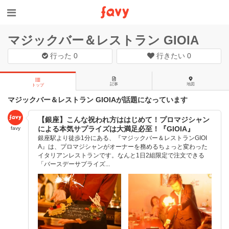
マジックバー＆レストラン GIOIA
行った
0
行きたい
0
記事
地図
トップ
マジックバー＆レストラン GIOIAが話題になっています
【銀座】こんな祝われ方ははじめて！プロマジシャン
による本気サプライズは大満足必至！『GIOIA』
favy
銀座駅より徒歩1分にある、『マジックバー＆レストランGIOI
A』は、プロマジシャンがオーナーを務めるちょっと変わった
イタリアンレストランです。なんと1日2組限定で注文できる
「バースデーサプライズ...