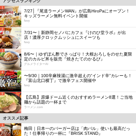
アクセスランキング
1
7/27│『尾道ラーメンWAN』が広島HiroPaにオープン！
キッズラーメン無料イベント開催
favy
2
7/31〜｜新静岡セノバにカフェ『けのひ堂ラボ』が出
店！濃厚クロックムッシュにスイーツも
favy
3
8/6〜｜ゆずぽん酢でさっぱり！大根おろしをのせた夏限
定のカルビ丼を販売『焼きたてのかるび』
グルメライターAI
4
〜9/30｜100辛麻辣湯に激辛超えの“インド辛”カレーも！
『富山北口横丁』で激辛フェス開催中
favy
5
【広島】原爆ドーム近くのおすすめラーメン8選！ご当地
麺から話題の一杯まで
ラーメン.com
オススメ記事
1
梅田｜日本一のバーガー店は「肉バル」使いも最高だっ
た！仕事帰りの一杯に『BRISK STAND』