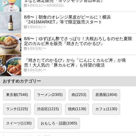
ェなど限定販売『ヨックモック青山本店』
8月8日(土) 〜 8月30日(日)
8/8〜｜朝食のオレンジ果皮がビールに！横浜
『2416MARKET』等で限定販売スタート
8月8日(土) 〜
8/6〜｜ゆずぽん酢でさっぱり！大根おろしをのせた夏限
定のカルビ丼を販売『焼きたてのかるび』
8月6日(木) 〜
『焼きたてのかるび』から「にんにくカルビ丼」が発
売！大人気の「豚カルビ丼」も待望の復活
8月6日(木) 〜
おすすめカテゴリー
東京都(7546)
ラーメン(2305)
肉(2253)
居酒屋(1804)
ランチ(1225)
渋谷区(1215)
焼肉(1138)
カフェ(1130)
スイーツ(1130)
おもしろ・話題(1065)