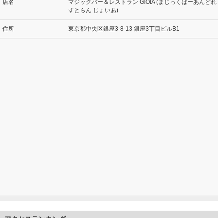
店名
マジックバー＆レストラン GIOIA (まじっくばーあんどれ
すとらん じょいあ)
住所
東京都中央区銀座3-8-13 銀座3丁目ビルB1