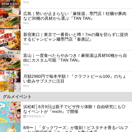
favy
2
広島｜勢いが止まらない「麻辣湯」専門店！牡蠣や豚肉
など30種の具材から選ぶ『TAN TAN』
favy
3
新宿東口｜東京で一番長いと噂！7mの麺を切らずに提供
するビャンビャン麺専門店『秦唐記』
favy
4
富山｜一度食べたらやみつき！麻辣湯は具材50種から自
由にカスタム可能『TAN TAN』
favy
5
月額2980円で毎本半額！『クラフトビール100』のちょ
い飲みサブスクに注目
favy
グルメイベント
浜松町│8月9日は親子でピザ作り体験！自由研究にも◎
なイベントが『michi』で開催
8月9日(日) 〜
8/8〜｜「ダックワーズ」が復刻！ピスタチオ香るパルフ