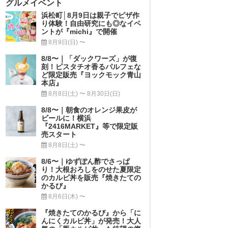
グルメイベント
浜松町│8月9日は親子でピザ作
り体験！自由研究にも◎なイベ
ントが『michi』で開催
8月9日(日) 〜
8/8〜｜「ダックワーズ」が復
刻！ピスタチオ香るパルフェな
ど限定販売『ヨックモック青山
本店』
8月8日(土) 〜 8月30日(日)
8/8〜｜朝食のオレンジ果皮が
ビールに！横浜
『2416MARKET』等で限定販
売スタート
8月8日(土) 〜
8/6〜｜ゆずぽん酢でさっぱ
り！大根おろしをのせた夏限定
のカルビ丼を販売『焼きたての
かるび』
8月6日(木) 〜
『焼きたてのかるび』から「に
んにくカルビ丼」が発売！大人