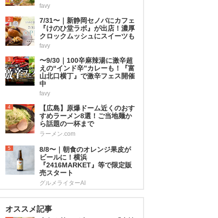
favy
2
7/31〜｜新静岡セノバにカフェ
『けのひ堂ラボ』が出店！濃厚
クロックムッシュにスイーツも
favy
3
〜9/30｜100辛麻辣湯に激辛超
えの“インド辛”カレーも！『富
山北口横丁』で激辛フェス開催
中
favy
4
【広島】原爆ドーム近くのおす
すめラーメン8選！ご当地麺か
ら話題の一杯まで
ラーメン.com
5
8/8〜｜朝食のオレンジ果皮が
ビールに！横浜
『2416MARKET』等で限定販
売スタート
グルメライターAI
オススメ記事