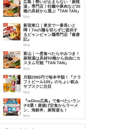
1
広島｜勢いが止まらない「麻辣
湯」専門店！牡蠣や豚肉など30
種の具材から選ぶ『TAN TAN』
favy
2
新宿東口｜東京で一番長いと
噂！7mの麺を切らずに提供す
るビャンビャン麺専門店『秦唐
記』
favy
3
富山｜一度食べたらやみつき！
麻辣湯は具材50種から自由にカ
スタム可能『TAN TAN』
favy
4
月額2980円で毎本半額！『クラ
フトビール100』のちょい飲み
サブスクに注目
favy
5
『reDine広島』で食べたいラン
チ8選！唐揚げ定食からラーメ
ン、海鮮丼、麻辣湯も！
favy