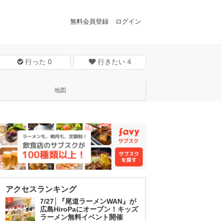
無料会員登録
ログイン
行った
0
行きたい
4
地図
アクセスランキング
1
7/27│『尾道ラーメンWAN』が
広島HiroPaにオープン！キッズ
ラーメン無料イベント開催