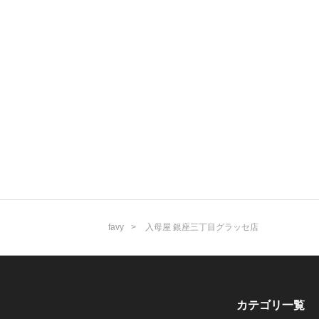
favy
入母屋 銀座三丁目グラッセ店
カテゴリ一覧