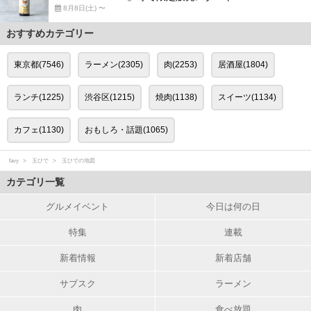
8月8日(土) 〜
おすすめカテゴリー
東京都(7546)
ラーメン(2305)
肉(2253)
居酒屋(1804)
ランチ(1225)
渋谷区(1215)
焼肉(1138)
スイーツ(1134)
カフェ(1130)
おもしろ・話題(1065)
favy
玉ひで
玉ひでの地図
カテゴリ一覧
グルメイベント
今日は何の日
特集
連載
新着情報
新着店舗
サブスク
ラーメン
肉
食べ放題