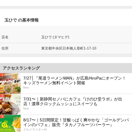
玉ひで の基本情報
店名
玉ひで (タマヒデ)
住所
東京都中央区日本橋人形町1-17-10
アクセスランキング
1
7/27│『尾道ラーメンWAN』が広島HiroPaにオープン！
キッズラーメン無料イベント開催
favy
2
7/31〜｜新静岡セノバにカフェ『けのひ堂ラボ』が出
店！濃厚クロックムッシュにスイーツも
favy
3
8/17〜｜5日間限定！甘酸っぱく爽やかな「ゴールデンパ
インのパフェ」販売『タカノフルーツパーラー』
グルメライターAI