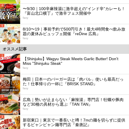
4
〜9/30｜100辛麻辣湯に激辛超えの“インド辛”カレーも！
『富山北口横丁』で激辛フェス開催中
favy
5
8/10〜19｜事前予約で500円引き！最大4時間食べ飲み放
題の夏休みビュッフェ開催『reDine 広島』
favy
オススメ記事
1
【Shinjuku】Wagyu Steak Meets Garlic Butter! Don't
Miss "Shinjuku Steak"
favy
2
梅田｜日本一のバーガー店は「肉バル」使いも最高だっ
た！仕事帰りの一杯に『BRISK STAND』
favy
3
広島｜勢いが止まらない「麻辣湯」専門店！牡蠣や豚肉
など30種の具材から選ぶ『TAN TAN』
favy
4
新宿東口｜東京で一番長いと噂！7mの麺を切らずに提供
するビャンビャン麺専門店『秦唐記』