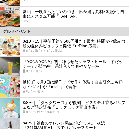
favy
5
富山｜一度食べたらやみつき！麻辣湯は具材50種から自
由にカスタム可能『TAN TAN』
favy
グルメイベント
8/10〜19｜事前予約で500円引き！最大4時間食べ飲み放
題の夏休みビュッフェ開催『reDine 広島』
8月10日(月) 〜 8月19日(水)
『YONA YONA』初！凍らせたクラフトビール「すだッ
シー」が販売中！果汁入りで爽やかな一杯
8月10日(月) 〜
浜松町│8月9日は親子でピザ作り体験！自由研究にも◎
なイベントが『michi』で開催
8月9日(日) 〜
8/8〜｜「ダックワーズ」が復刻！ピスタチオ香るパルフ
ェなど限定販売『ヨックモック青山本店』
8月8日(土) 〜 8月30日(日)
8/8〜｜朝食のオレンジ果皮がビールに！横浜
『2416MARKET』等で限定販売スタート