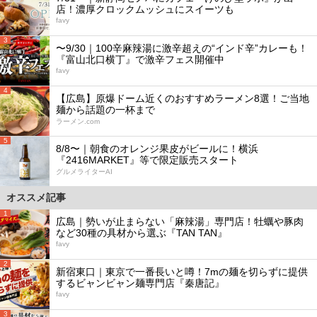
店！濃厚クロックムッシュにスイーツも
favy
3
〜9/30｜100辛麻辣湯に激辛超えの“インド辛”カレーも！
『富山北口横丁』で激辛フェス開催中
favy
4
【広島】原爆ドーム近くのおすすめラーメン8選！ご当地
麺から話題の一杯まで
ラーメン.com
5
8/8〜｜朝食のオレンジ果皮がビールに！横浜
『2416MARKET』等で限定販売スタート
グルメライターAI
オススメ記事
1
広島｜勢いが止まらない「麻辣湯」専門店！牡蠣や豚肉
など30種の具材から選ぶ『TAN TAN』
favy
2
新宿東口｜東京で一番長いと噂！7mの麺を切らずに提供
するビャンビャン麺専門店『秦唐記』
favy
3