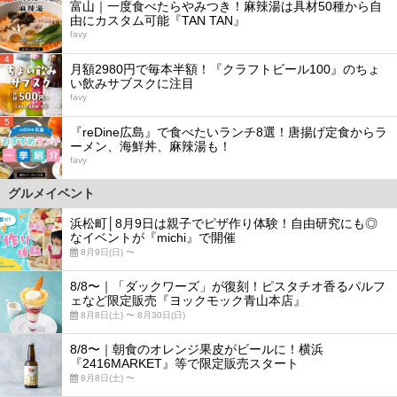
富山｜一度食べたらやみつき！麻辣湯は具材50種から自
由にカスタム可能『TAN TAN』
favy
4
月額2980円で毎本半額！『クラフトビール100』のちょ
い飲みサブスクに注目
favy
5
『reDine広島』で食べたいランチ8選！唐揚げ定食からラ
ーメン、海鮮丼、麻辣湯も！
favy
グルメイベント
浜松町│8月9日は親子でピザ作り体験！自由研究にも◎
なイベントが『michi』で開催
8月9日(日) 〜
8/8〜｜「ダックワーズ」が復刻！ピスタチオ香るパルフ
ェなど限定販売『ヨックモック青山本店』
8月8日(土) 〜 8月30日(日)
8/8〜｜朝食のオレンジ果皮がビールに！横浜
『2416MARKET』等で限定販売スタート
8月8日(土) 〜