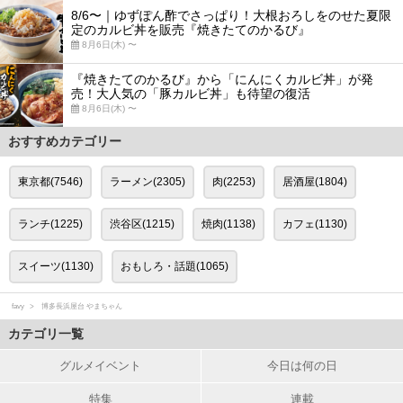
8/6〜｜ゆずぽん酢でさっぱり！大根おろしをのせた夏限
定のカルビ丼を販売『焼きたてのかるび』
8月6日(木) 〜
『焼きたてのかるび』から「にんにくカルビ丼」が発
売！大人気の「豚カルビ丼」も待望の復活
8月6日(木) 〜
おすすめカテゴリー
東京都(7546)
ラーメン(2305)
肉(2253)
居酒屋(1804)
ランチ(1225)
渋谷区(1215)
焼肉(1138)
カフェ(1130)
スイーツ(1130)
おもしろ・話題(1065)
favy
博多長浜屋台 やまちゃん
カテゴリ一覧
グルメイベント
今日は何の日
特集
連載