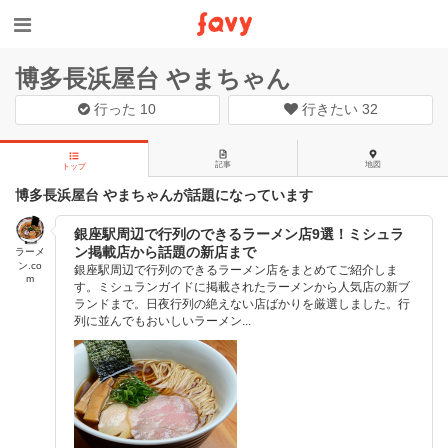
博多長浜屋台 やまちゃん
行った
10
行きたい
32
記事
地図
トップ
博多長浜屋台 やまちゃんが話題になっています
銀座駅周辺で行列のできるラーメン店9選！ミシュラ
ン掲載店から話題の新店まで
ラーメ
ン.co
銀座駅周辺で行列のできるラーメン店をまとめてご紹介しま
m
す。ミシュランガイドに掲載されたラーメンから人気店の新ブ
ランドまで。日夜行列の絶えない店ばかりを厳選しました。行
列に並んでもおいしいラーメン...