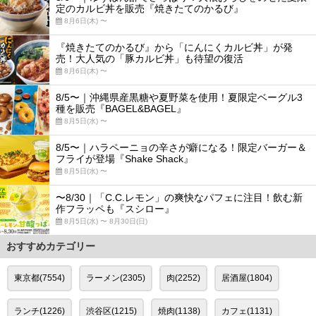
定のカルビ丼を販売『焼きたてのかるび』
8月6日(木) 〜
『焼きたてのかるび』から「にんにくカルビ丼」が発
売！大人気の「豚カルビ丼」も待望の復活
8月6日(木) 〜
8/5〜｜沖縄県産黒糖や夏野菜を使用！夏限定ベーグル3
種を販売『BAGEL&BAGEL』
8月5日(水) 〜
8/5〜｜ハラペーニョの辛さが癖になる！限定バーガー＆
フライが登場『Shake Shack』
8月5日(水) 〜
〜8/30｜「C.C.レモン」の爽快なパフェに注目！飲む新
作フラッペも『スシロー』
8月5日(水) 〜 8月30日(日)
おすすめカテゴリー
東京都(7554)
ラーメン(2305)
肉(2252)
居酒屋(1804)
ランチ(1226)
渋谷区(1215)
焼肉(1138)
カフェ(1131)