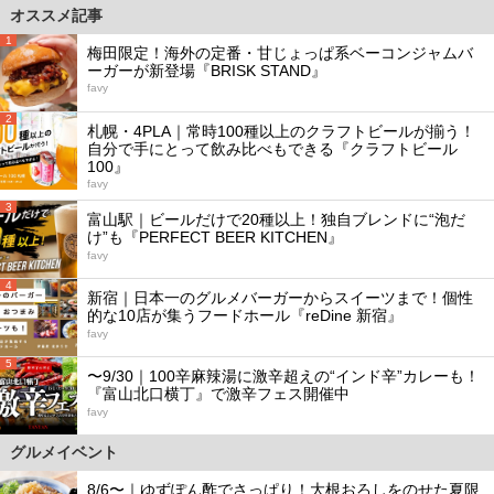
オススメ記事
1
梅田限定！海外の定番・甘じょっぱ系ベーコンジャムバ
ーガーが新登場『BRISK STAND』
favy
2
札幌・4PLA｜常時100種以上のクラフトビールが揃う！
自分で手にとって飲み比べもできる『クラフトビール
100』
favy
3
富山駅｜ビールだけで20種以上！独自ブレンドに“泡だ
け”も『PERFECT BEER KITCHEN』
favy
4
新宿｜日本一のグルメバーガーからスイーツまで！個性
的な10店が集うフードホール『reDine 新宿』
favy
5
〜9/30｜100辛麻辣湯に激辛超えの“インド辛”カレーも！
『富山北口横丁』で激辛フェス開催中
favy
グルメイベント
8/6〜｜ゆずぽん酢でさっぱり！大根おろしをのせた夏限