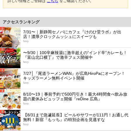
詳しい情報とご登録は
こちら
をご確認ください。
アクセスランキング
1
7/31〜｜新静岡セノバにカフェ『けのひ堂ラボ』が出
店！濃厚クロックムッシュにスイーツも
favy
2
〜9/30｜100辛麻辣湯に激辛超えの“インド辛”カレーも！
『富山北口横丁』で激辛フェス開催中
favy
3
7/27│『尾道ラーメンWAN』が広島HiroPaにオープン！
キッズラーメン無料イベント開催
favy
4
8/10〜19｜事前予約で500円引き！最大4時間食べ飲み放
題の夏休みビュッフェ開催『reDine 広島』
favy
5
【8/31まで急遽延長】ビールやサワーが111円！お通し代
無料！新宿『もッち』の特別企画を見逃すな
favy