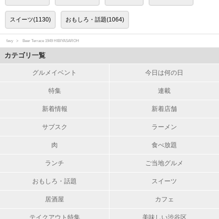
スイーツ(1130)
おもしろ・話題(1064)
favy
Beer Terrace 1949 HIBIYASAROH
カテゴリ一覧
グルメイベント
今日は何の日
特集
連載
新着情報
新着店舗
サブスク
ラーメン
肉
食べ放題
ランチ
ご当地グルメ
おもしろ・話題
スイーツ
居酒屋
カフェ
テイクアウト特集
美味しい渋谷区