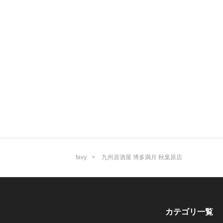
favy
九州居酒屋 博多満月 秋葉原店
カテゴリ一覧