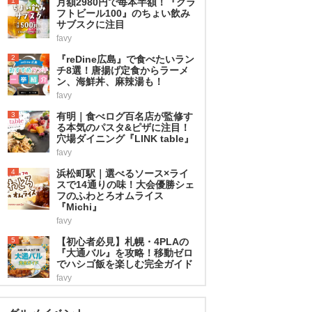
1
月額2980円で毎本半額！『クラ
フトビール100』のちょい飲み
サブスクに注目
favy
2
『reDine広島』で食べたいラン
チ8選！唐揚げ定食からラーメ
ン、海鮮丼、麻辣湯も！
favy
3
有明｜食べログ百名店が監修す
る本気のパスタ&ピザに注目！
穴場ダイニング『LINK table』
favy
4
浜松町駅｜選べるソース×ライ
スで14通りの味！大会優勝シェ
フのふわとろオムライス
『Michi』
favy
5
【初心者必見】札幌・4PLAの
『大通バル』を攻略！移動ゼロ
でハシゴ飯を楽しむ完全ガイド
favy