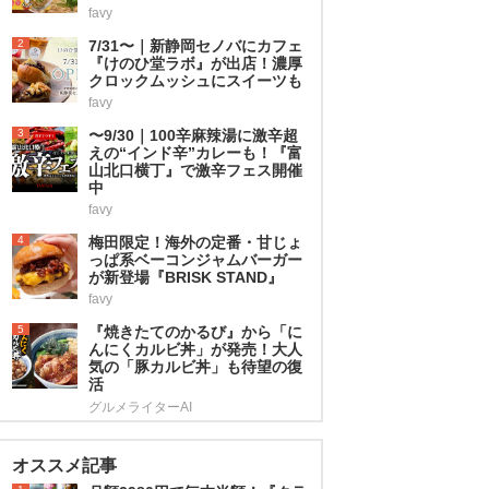
favy
2
7/31〜｜新静岡セノバにカフェ
『けのひ堂ラボ』が出店！濃厚
クロックムッシュにスイーツも
favy
3
〜9/30｜100辛麻辣湯に激辛超
えの“インド辛”カレーも！『富
山北口横丁』で激辛フェス開催
中
favy
4
梅田限定！海外の定番・甘じょ
っぱ系ベーコンジャムバーガー
が新登場『BRISK STAND』
favy
5
『焼きたてのかるび』から「に
んにくカルビ丼」が発売！大人
気の「豚カルビ丼」も待望の復
活
グルメライターAI
オススメ記事