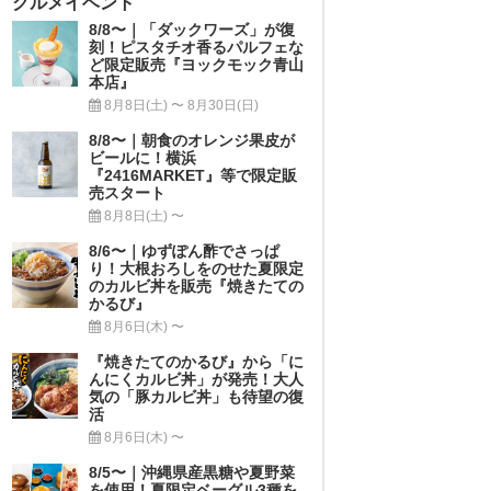
グルメイベント
8/8〜｜「ダックワーズ」が復
刻！ピスタチオ香るパルフェな
ど限定販売『ヨックモック青山
本店』
8月8日(土) 〜 8月30日(日)
8/8〜｜朝食のオレンジ果皮が
ビールに！横浜
『2416MARKET』等で限定販
売スタート
8月8日(土) 〜
8/6〜｜ゆずぽん酢でさっぱ
り！大根おろしをのせた夏限定
のカルビ丼を販売『焼きたての
かるび』
8月6日(木) 〜
『焼きたてのかるび』から「に
んにくカルビ丼」が発売！大人
気の「豚カルビ丼」も待望の復
活
8月6日(木) 〜
8/5〜｜沖縄県産黒糖や夏野菜
を使用！夏限定ベーグル3種を