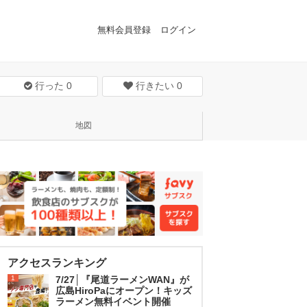
無料会員登録
ログイン
行った
0
行きたい
0
地図
アクセスランキング
1
7/27│『尾道ラーメンWAN』が
広島HiroPaにオープン！キッズ
ラーメン無料イベント開催