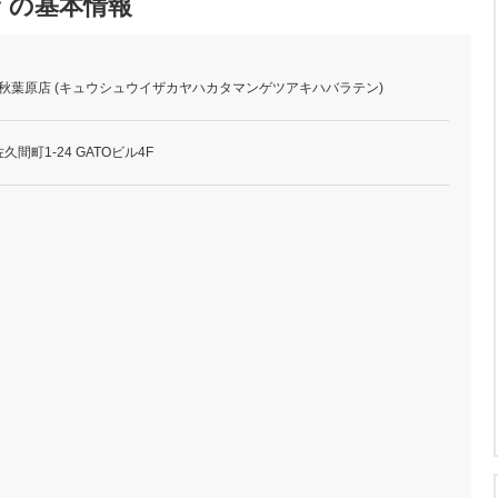
店 の基本情報
 秋葉原店 (キュウシュウイザカヤハカタマンゲツアキハバラテン)
間町1-24 GATOビル4F