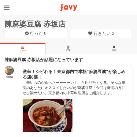
陳麻婆豆腐 赤坂店
行った
0
行きたい
2
記事
地図
トップ
陳麻婆豆腐 赤坂店が話題になっています
激辛！シビれる！東京都内で本格“麻婆豆腐”が楽しめ
る店8選！
kirika
「辛いものが食べたーーーーい！」と叫びたくなる、そんな辛
党のあなたにオススメしたいのが麻婆豆腐！今回は辛党の方に
ぜひ勧めたい、東京都内の中華料理店をご紹介します。