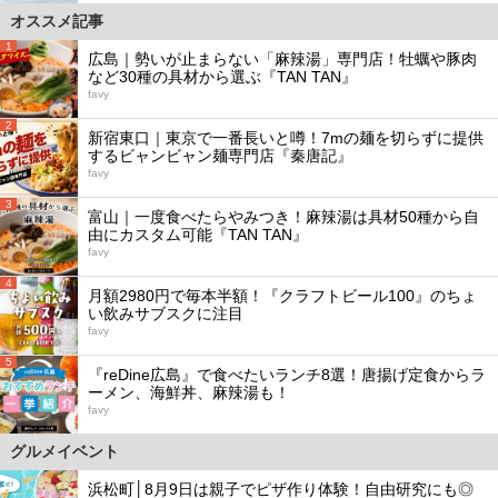
オススメ記事
1
広島｜勢いが止まらない「麻辣湯」専門店！牡蠣や豚肉
など30種の具材から選ぶ『TAN TAN』
favy
2
新宿東口｜東京で一番長いと噂！7mの麺を切らずに提供
するビャンビャン麺専門店『秦唐記』
favy
3
富山｜一度食べたらやみつき！麻辣湯は具材50種から自
由にカスタム可能『TAN TAN』
favy
4
月額2980円で毎本半額！『クラフトビール100』のちょ
い飲みサブスクに注目
favy
5
『reDine広島』で食べたいランチ8選！唐揚げ定食からラ
ーメン、海鮮丼、麻辣湯も！
favy
グルメイベント
浜松町│8月9日は親子でピザ作り体験！自由研究にも◎