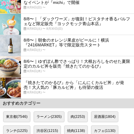
なイベントが『michi』で開催
8月9日(日) 〜
8/8〜｜「ダックワーズ」が復刻！ピスタチオ香るパルフ
ェなど限定販売『ヨックモック青山本店』
8月8日(土) 〜 8月30日(日)
8/8〜｜朝食のオレンジ果皮がビールに！横浜
『2416MARKET』等で限定販売スタート
8月8日(土) 〜
8/6〜｜ゆずぽん酢でさっぱり！大根おろしをのせた夏限
定のカルビ丼を販売『焼きたてのかるび』
8月6日(木) 〜
『焼きたてのかるび』から「にんにくカルビ丼」が発
売！大人気の「豚カルビ丼」も待望の復活
8月6日(木) 〜
おすすめカテゴリー
東京都(7546)
ラーメン(2305)
肉(2253)
居酒屋(1804)
ランチ(1225)
渋谷区(1215)
焼肉(1138)
カフェ(1130)