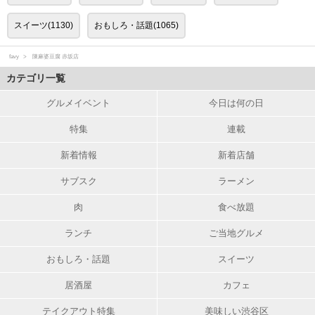
スイーツ(1130)
おもしろ・話題(1065)
favy
陳麻婆豆腐 赤坂店
カテゴリ一覧
グルメイベント
今日は何の日
特集
連載
新着情報
新着店舗
サブスク
ラーメン
肉
食べ放題
ランチ
ご当地グルメ
おもしろ・話題
スイーツ
居酒屋
カフェ
テイクアウト特集
美味しい渋谷区