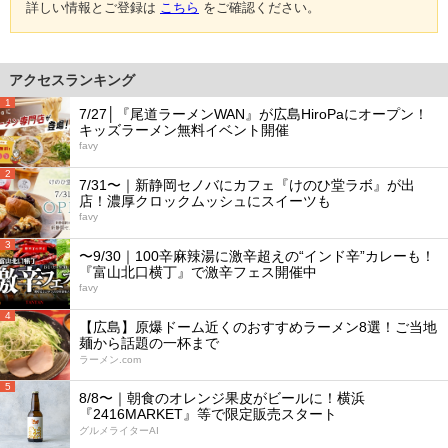
詳しい情報とご登録は
こちら
をご確認ください。
アクセスランキング
1
7/27│『尾道ラーメンWAN』が広島HiroPaにオープン！
キッズラーメン無料イベント開催
favy
2
7/31〜｜新静岡セノバにカフェ『けのひ堂ラボ』が出
店！濃厚クロックムッシュにスイーツも
favy
3
〜9/30｜100辛麻辣湯に激辛超えの“インド辛”カレーも！
『富山北口横丁』で激辛フェス開催中
favy
4
【広島】原爆ドーム近くのおすすめラーメン8選！ご当地
麺から話題の一杯まで
ラーメン.com
5
8/8〜｜朝食のオレンジ果皮がビールに！横浜
『2416MARKET』等で限定販売スタート
グルメライターAI