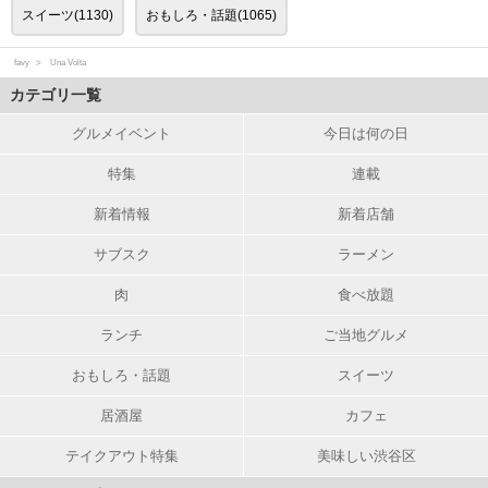
スイーツ(1130)
おもしろ・話題(1065)
favy
Una Volta
カテゴリ一覧
グルメイベント
今日は何の日
特集
連載
新着情報
新着店舗
サブスク
ラーメン
肉
食べ放題
ランチ
ご当地グルメ
おもしろ・話題
スイーツ
居酒屋
カフェ
テイクアウト特集
美味しい渋谷区