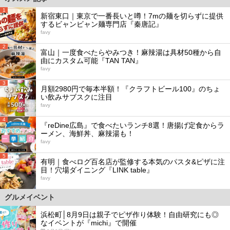
1
新宿東口｜東京で一番長いと噂！7mの麺を切らずに提供
するビャンビャン麺専門店『秦唐記』
favy
2
富山｜一度食べたらやみつき！麻辣湯は具材50種から自
由にカスタム可能『TAN TAN』
favy
3
月額2980円で毎本半額！『クラフトビール100』のちょ
い飲みサブスクに注目
favy
4
『reDine広島』で食べたいランチ8選！唐揚げ定食からラ
ーメン、海鮮丼、麻辣湯も！
favy
5
有明｜食べログ百名店が監修する本気のパスタ&ピザに注
目！穴場ダイニング『LINK table』
favy
グルメイベント
浜松町│8月9日は親子でピザ作り体験！自由研究にも◎
なイベントが『michi』で開催