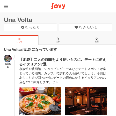
Una Volta
行った
0
行きたい
1
記事
地図
トップ
Una Voltaが話題になっています
【池袋】二人の時間をより良いものに。デートに使え
るイタリアン7選
iNOS
E
水族館や映画館、ショッピングモールなどデートスポットが集
まっている池袋。カップルで訪れる人も多いでしょう。今回は
あちこち遊び回った後にデートの締めに使えるイタリアンのお
店を7つご紹介します。セン...