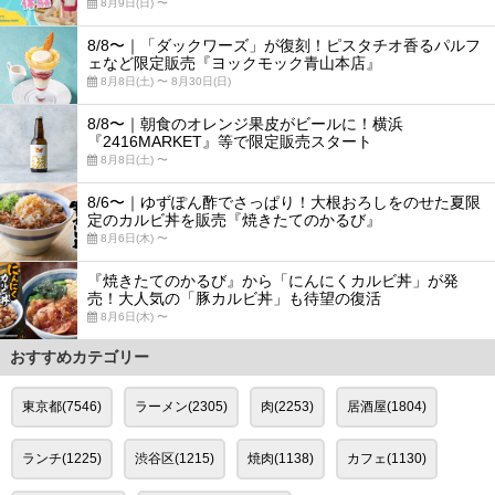
8月9日(日) 〜
8/8〜｜「ダックワーズ」が復刻！ピスタチオ香るパルフ
ェなど限定販売『ヨックモック青山本店』
8月8日(土) 〜 8月30日(日)
8/8〜｜朝食のオレンジ果皮がビールに！横浜
『2416MARKET』等で限定販売スタート
8月8日(土) 〜
8/6〜｜ゆずぽん酢でさっぱり！大根おろしをのせた夏限
定のカルビ丼を販売『焼きたてのかるび』
8月6日(木) 〜
『焼きたてのかるび』から「にんにくカルビ丼」が発
売！大人気の「豚カルビ丼」も待望の復活
8月6日(木) 〜
おすすめカテゴリー
東京都(7546)
ラーメン(2305)
肉(2253)
居酒屋(1804)
ランチ(1225)
渋谷区(1215)
焼肉(1138)
カフェ(1130)