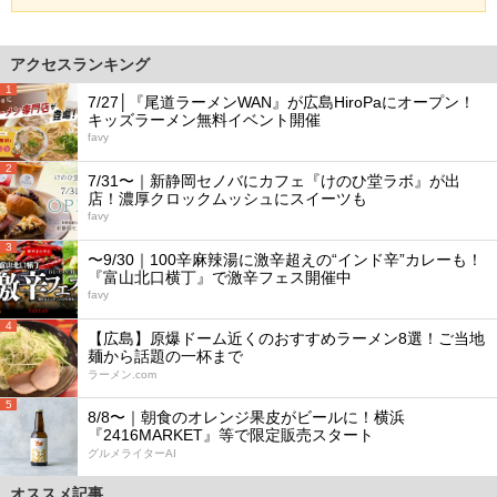
アクセスランキング
1
7/27│『尾道ラーメンWAN』が広島HiroPaにオープン！
キッズラーメン無料イベント開催
favy
2
7/31〜｜新静岡セノバにカフェ『けのひ堂ラボ』が出
店！濃厚クロックムッシュにスイーツも
favy
3
〜9/30｜100辛麻辣湯に激辛超えの“インド辛”カレーも！
『富山北口横丁』で激辛フェス開催中
favy
4
【広島】原爆ドーム近くのおすすめラーメン8選！ご当地
麺から話題の一杯まで
ラーメン.com
5
8/8〜｜朝食のオレンジ果皮がビールに！横浜
『2416MARKET』等で限定販売スタート
グルメライターAI
オススメ記事