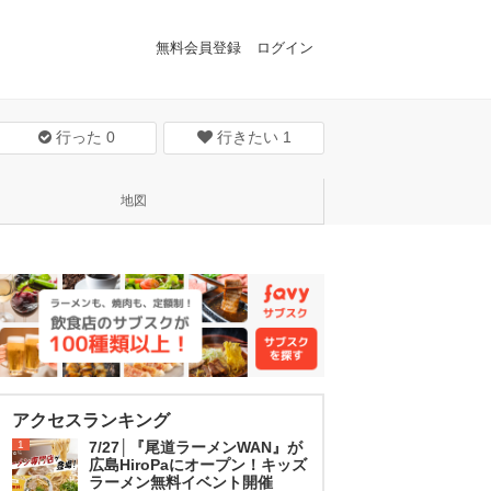
無料会員登録
ログイン
行った
0
行きたい
1
地図
アクセスランキング
1
7/27│『尾道ラーメンWAN』が
広島HiroPaにオープン！キッズ
ラーメン無料イベント開催