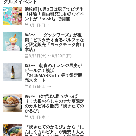
グルメイベント
浜松町│8月9日は親子でピザ作
り体験！自由研究にも◎なイベ
ントが『michi』で開催
8月9日(日) 〜
8/8〜｜「ダックワーズ」が復
刻！ピスタチオ香るパルフェな
ど限定販売『ヨックモック青山
本店』
8月8日(土) 〜 8月30日(日)
8/8〜｜朝食のオレンジ果皮が
ビールに！横浜
『2416MARKET』等で限定販
売スタート
8月8日(土) 〜
8/6〜｜ゆずぽん酢でさっぱ
り！大根おろしをのせた夏限定
のカルビ丼を販売『焼きたての
かるび』
8月6日(木) 〜
『焼きたてのかるび』から「に
んにくカルビ丼」が発売！大人