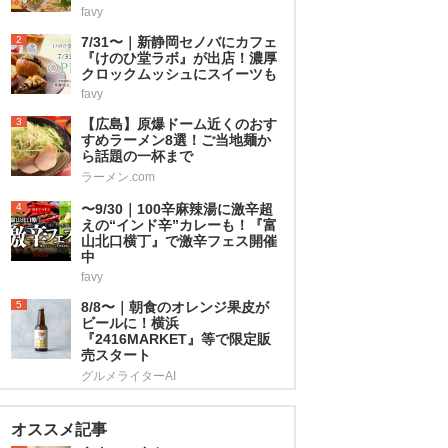
favy
2
7/31〜｜新静岡セノバにカフェ
『けのひ堂ラボ』が出店！濃厚
クロックムッシュにスイーツも
favy
3
【広島】原爆ドーム近くのおす
すめラーメン8選！ご当地麺か
ら話題の一杯まで
ラーメン.com
4
〜9/30｜100辛麻辣湯に激辛超
えの“インド辛”カレーも！『富
山北口横丁』で激辛フェス開催
中
favy
5
8/8〜｜朝食のオレンジ果皮が
ビールに！横浜
『2416MARKET』等で限定販
売スタート
グルメライターAI
オススメ記事