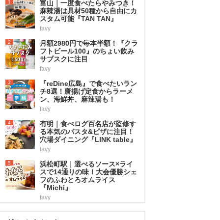
1
富山｜一度食べたらやみつき！
麻辣湯は具材50種から自由にカ
スタム可能『TAN TAN』
favy
2
月額2980円で毎本半額！『クラ
フトビール100』のちょい飲み
サブスクに注目
favy
3
『reDine広島』で食べたいラン
チ8選！唐揚げ定食からラーメ
ン、海鮮丼、麻辣湯も！
favy
4
有明｜食べログ百名店が監修す
る本気のパスタ&ピザに注目！
穴場ダイニング『LINK table』
favy
5
浜松町駅｜選べるソース×ライ
スで14通りの味！大会優勝シェ
フのふわとろオムライス
『Michi』
favy