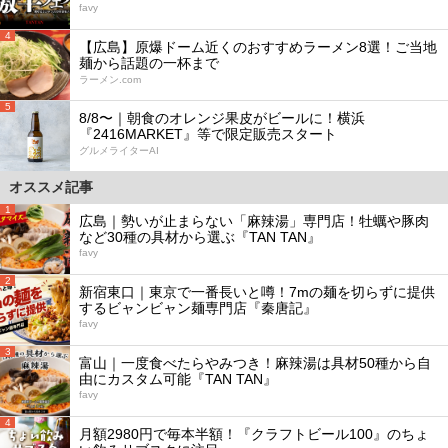
favy
4
【広島】原爆ドーム近くのおすすめラーメン8選！ご当地
麺から話題の一杯まで
ラーメン.com
5
8/8〜｜朝食のオレンジ果皮がビールに！横浜
『2416MARKET』等で限定販売スタート
グルメライターAI
オススメ記事
1
広島｜勢いが止まらない「麻辣湯」専門店！牡蠣や豚肉
など30種の具材から選ぶ『TAN TAN』
favy
2
新宿東口｜東京で一番長いと噂！7mの麺を切らずに提供
するビャンビャン麺専門店『秦唐記』
favy
3
富山｜一度食べたらやみつき！麻辣湯は具材50種から自
由にカスタム可能『TAN TAN』
favy
4
月額2980円で毎本半額！『クラフトビール100』のちょ