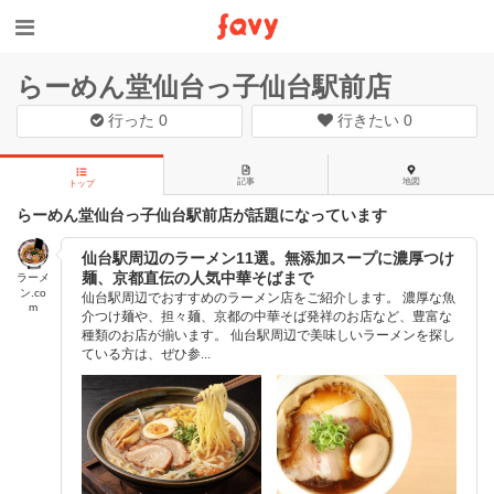
らーめん堂仙台っ子仙台駅前店
行った
0
行きたい
0
記事
地図
トップ
らーめん堂仙台っ子仙台駅前店が話題になっています
仙台駅周辺のラーメン11選。無添加スープに濃厚つけ
麺、京都直伝の人気中華そばまで
ラーメ
ン.co
仙台駅周辺でおすすめのラーメン店をご紹介します。 濃厚な魚
m
介つけ麺や、担々麺、京都の中華そば発祥のお店など、豊富な
種類のお店が揃います。 仙台駅周辺で美味しいラーメンを探し
ている方は、ぜひ参...