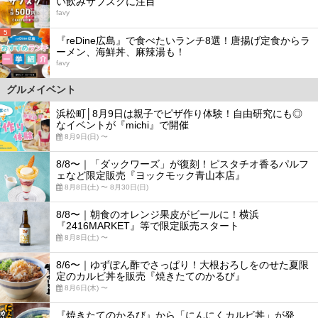
い飲みサブスクに注目
favy
5
『reDine広島』で食べたいランチ8選！唐揚げ定食からラ
ーメン、海鮮丼、麻辣湯も！
favy
グルメイベント
浜松町│8月9日は親子でピザ作り体験！自由研究にも◎
なイベントが『michi』で開催
8月9日(日) 〜
8/8〜｜「ダックワーズ」が復刻！ピスタチオ香るパルフ
ェなど限定販売『ヨックモック青山本店』
8月8日(土) 〜 8月30日(日)
8/8〜｜朝食のオレンジ果皮がビールに！横浜
『2416MARKET』等で限定販売スタート
8月8日(土) 〜
8/6〜｜ゆずぽん酢でさっぱり！大根おろしをのせた夏限
定のカルビ丼を販売『焼きたてのかるび』
8月6日(木) 〜
『焼きたてのかるび』から「にんにくカルビ丼」が発