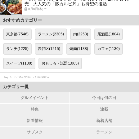
売！大人気の「豚カルビ丼」も待望の復活
8月6日(木) 〜
おすすめカテゴリー
東京都(7546)
ラーメン(2305)
肉(2253)
居酒屋(1804)
ランチ(1225)
渋谷区(1215)
焼肉(1138)
カフェ(1130)
スイーツ(1130)
おもしろ・話題(1065)
favy
らーめん堂仙台っ子仙台駅前店
カテゴリ一覧
グルメイベント
今日は何の日
特集
連載
新着情報
新着店舗
サブスク
ラーメン