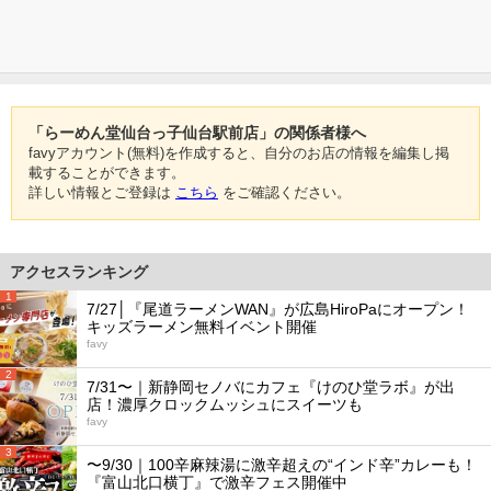
「らーめん堂仙台っ子仙台駅前店」の関係者様へ
favyアカウント(無料)を作成すると、自分のお店の情報を編集し掲
載することができます。
詳しい情報とご登録は
こちら
をご確認ください。
アクセスランキング
1
7/27│『尾道ラーメンWAN』が広島HiroPaにオープン！
キッズラーメン無料イベント開催
favy
2
7/31〜｜新静岡セノバにカフェ『けのひ堂ラボ』が出
店！濃厚クロックムッシュにスイーツも
favy
3
〜9/30｜100辛麻辣湯に激辛超えの“インド辛”カレーも！
『富山北口横丁』で激辛フェス開催中