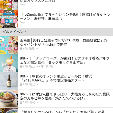
い飲みサブスクに注目
favy
5
『reDine広島』で食べたいランチ8選！唐揚げ定食からラ
ーメン、海鮮丼、麻辣湯も！
favy
グルメイベント
浜松町│8月9日は親子でピザ作り体験！自由研究にも◎
なイベントが『michi』で開催
8月9日(日) 〜
8/8〜｜「ダックワーズ」が復刻！ピスタチオ香るパルフ
ェなど限定販売『ヨックモック青山本店』
8月8日(土) 〜 8月30日(日)
8/8〜｜朝食のオレンジ果皮がビールに！横浜
『2416MARKET』等で限定販売スタート
8月8日(土) 〜
8/6〜｜ゆずぽん酢でさっぱり！大根おろしをのせた夏限
定のカルビ丼を販売『焼きたてのかるび』
8月6日(木) 〜
『焼きたてのかるび』から「にんにくカルビ丼」が発