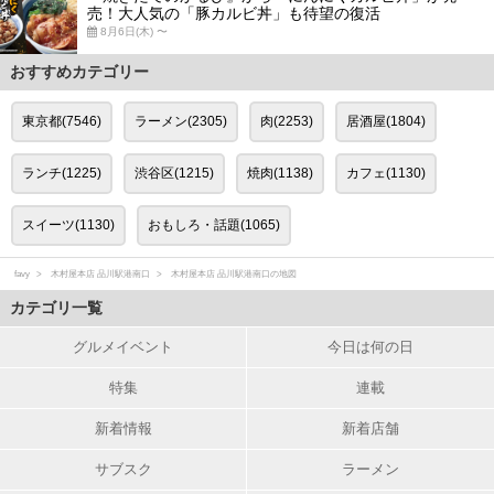
売！大人気の「豚カルビ丼」も待望の復活
8月6日(木) 〜
おすすめカテゴリー
東京都(7546)
ラーメン(2305)
肉(2253)
居酒屋(1804)
ランチ(1225)
渋谷区(1215)
焼肉(1138)
カフェ(1130)
スイーツ(1130)
おもしろ・話題(1065)
favy
木村屋本店 品川駅港南口
木村屋本店 品川駅港南口の地図
カテゴリ一覧
グルメイベント
今日は何の日
特集
連載
新着情報
新着店舗
サブスク
ラーメン