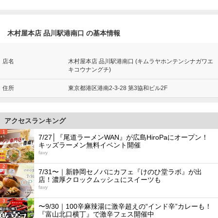
木村屋本店 品川駅港南口 の基本情報
店名
木村屋本店 品川駅港南口 (キムラヤホンテンシナガワエ
キコウナングチ)
住所
東京都港区港南2-3-28 第3協和ビル2F
アクセスランキング
1
7/27│『尾道ラーメンWAN』が広島HiroPaにオープン！
キッズラーメン無料イベント開催
favy
2
7/31〜｜新静岡セノバにカフェ『けのひ堂ラボ』が出
店！濃厚クロックムッシュにスイーツも
favy
3
〜9/30｜100辛麻辣湯に激辛超えの“インド辛”カレーも！
『富山北口横丁』で激辛フェス開催中