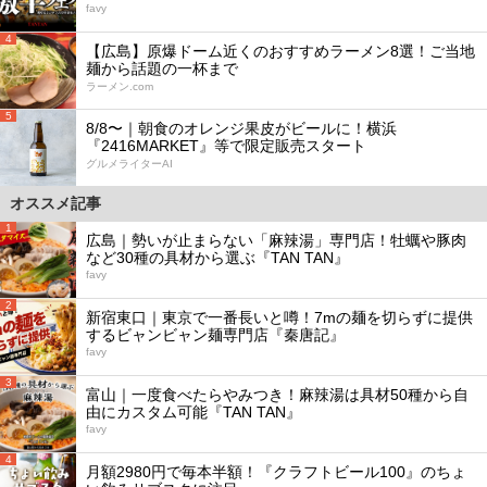
favy
4
【広島】原爆ドーム近くのおすすめラーメン8選！ご当地
麺から話題の一杯まで
ラーメン.com
5
8/8〜｜朝食のオレンジ果皮がビールに！横浜
『2416MARKET』等で限定販売スタート
グルメライターAI
オススメ記事
1
広島｜勢いが止まらない「麻辣湯」専門店！牡蠣や豚肉
など30種の具材から選ぶ『TAN TAN』
favy
2
新宿東口｜東京で一番長いと噂！7mの麺を切らずに提供
するビャンビャン麺専門店『秦唐記』
favy
3
富山｜一度食べたらやみつき！麻辣湯は具材50種から自
由にカスタム可能『TAN TAN』
favy
4
月額2980円で毎本半額！『クラフトビール100』のちょ