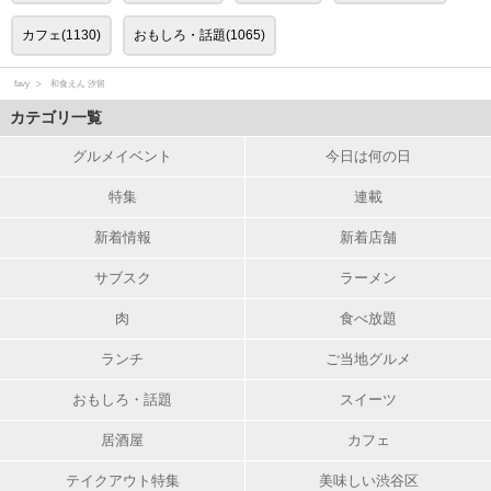
カフェ(1130)
おもしろ・話題(1065)
favy
和食えん 汐留
カテゴリ一覧
グルメイベント
今日は何の日
特集
連載
新着情報
新着店舗
サブスク
ラーメン
肉
食べ放題
ランチ
ご当地グルメ
おもしろ・話題
スイーツ
居酒屋
カフェ
テイクアウト特集
美味しい渋谷区