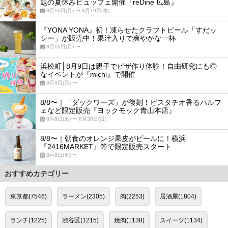
題の夏休みビュッフェ開催『reDine 広島』
8月10日(月) 〜 8月19日(水)
『YONA YONA』初！凍らせたクラフトビール「すだッ
シー」が販売中！果汁入りで爽やかな一杯
8月10日(月) 〜
浜松町│8月9日は親子でピザ作り体験！自由研究にも◎
なイベントが『michi』で開催
8月9日(日) 〜
8/8〜｜「ダックワーズ」が復刻！ピスタチオ香るパルフ
ェなど限定販売『ヨックモック青山本店』
8月8日(土) 〜 8月30日(日)
8/8〜｜朝食のオレンジ果皮がビールに！横浜
『2416MARKET』等で限定販売スタート
8月8日(土) 〜
おすすめカテゴリー
東京都(7546)
ラーメン(2305)
肉(2253)
居酒屋(1804)
ランチ(1225)
渋谷区(1215)
焼肉(1138)
スイーツ(1134)