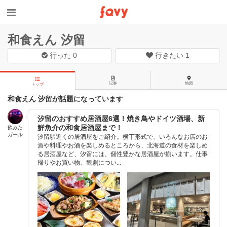
和食えん 汐留
行った
0
行きたい
1
記事
地図
トップ
和食えん 汐留が話題になっています
汐留のおすすめ居酒屋6選！焼き鳥やドイツ酒場、新
鮮魚介の和食居酒屋まで！
飲みた
ガール
汐留駅近くの居酒屋をご紹介。横丁形式で、いろんなお店のお
酒や料理やお酒を楽しめるところから、北海道の食材を楽しめ
る居酒屋など、汐留には、個性豊かな居酒屋が揃います。仕事
帰りやお買い物、観劇につい...