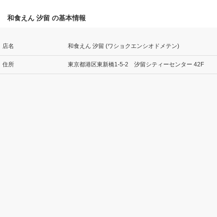
和食えん 汐留 の基本情報
店名
和食えん 汐留 (ワショクエンシオドメテン)
住所
東京都港区東新橋1-5-2 汐留シティーセンター 42F