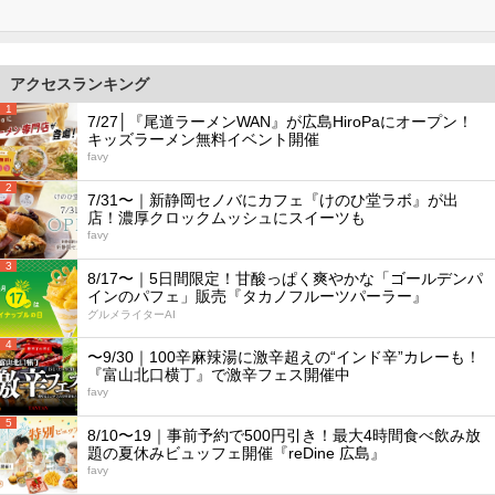
アクセスランキング
1
7/27│『尾道ラーメンWAN』が広島HiroPaにオープン！
キッズラーメン無料イベント開催
favy
2
7/31〜｜新静岡セノバにカフェ『けのひ堂ラボ』が出
店！濃厚クロックムッシュにスイーツも
favy
3
8/17〜｜5日間限定！甘酸っぱく爽やかな「ゴールデンパ
インのパフェ」販売『タカノフルーツパーラー』
グルメライターAI
4
〜9/30｜100辛麻辣湯に激辛超えの“インド辛”カレーも！
『富山北口横丁』で激辛フェス開催中
favy
5
8/10〜19｜事前予約で500円引き！最大4時間食べ飲み放
題の夏休みビュッフェ開催『reDine 広島』
favy