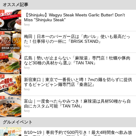
オススメ記事
1
【Shinjuku】Wagyu Steak Meets Garlic Butter! Don't
Miss "Shinjuku Steak"
favy
2
梅田｜日本一のバーガー店は「肉バル」使いも最高だっ
た！仕事帰りの一杯に『BRISK STAND』
favy
3
広島｜勢いが止まらない「麻辣湯」専門店！牡蠣や豚肉
など30種の具材から選ぶ『TAN TAN』
favy
4
新宿東口｜東京で一番長いと噂！7mの麺を切らずに提供
するビャンビャン麺専門店『秦唐記』
favy
5
富山｜一度食べたらやみつき！麻辣湯は具材50種から自
由にカスタム可能『TAN TAN』
favy
グルメイベント
8/10〜19｜事前予約で500円引き！最大4時間食べ飲み放