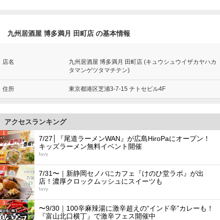
九州居酒屋 博多満月 田町店 の基本情報
店名
九州居酒屋 博多満月 田町店 (キュウシュウイザカヤハカ
タマンゲツタマチテン)
住所
東京都港区芝浦3-7-15 チトセビル4F
アクセスランキング
1
7/27│『尾道ラーメンWAN』が広島HiroPaにオープン！
キッズラーメン無料イベント開催
favy
2
7/31〜｜新静岡セノバにカフェ『けのひ堂ラボ』が出
店！濃厚クロックムッシュにスイーツも
favy
3
〜9/30｜100辛麻辣湯に激辛超えの“インド辛”カレーも！
『富山北口横丁』で激辛フェス開催中