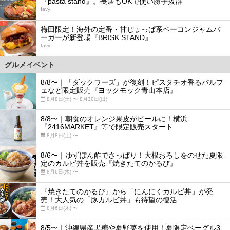
『pasta stand』。長居もOKで使い勝手抜群
favy
5
梅田限定！海外の定番・甘じょっぱ系ベーコンジャムバ
ーガーが新登場『BRISK STAND』
favy
グルメイベント
8/8〜｜「ダックワーズ」が復刻！ピスタチオ香るパルフ
ェなど限定販売『ヨックモック青山本店』
8月8日(土) 〜 8月30日(日)
8/8〜｜朝食のオレンジ果皮がビールに！横浜
『2416MARKET』等で限定販売スタート
8月8日(土) 〜
8/6〜｜ゆずぽん酢でさっぱり！大根おろしをのせた夏限
定のカルビ丼を販売『焼きたてのかるび』
8月6日(木) 〜
『焼きたてのかるび』から「にんにくカルビ丼」が発
売！大人気の「豚カルビ丼」も待望の復活
8月6日(木) 〜
8/5〜｜沖縄県産黒糖や夏野菜を使用！夏限定ベーグル3