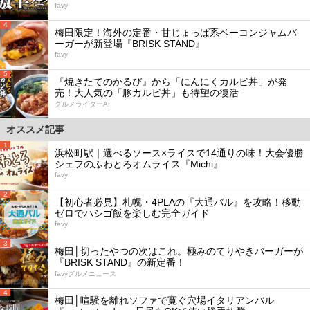
favy
4
梅田限定！海外の定番・甘じょっぱ系ベーコンジャムバ
ーガーが新登場『BRISK STAND』
favy
5
『焼きたてのかるび』から「にんにくカルビ丼」が発
売！大人気の「豚カルビ丼」も待望の復活
グルメライターAI
オススメ記事
1
浜松町駅｜選べるソース×ライスで14通りの味！大会優勝
シェフのふわとろオムライス『Michi』
favy
2
【初心者必見】札幌・4PLAの『大通バル』を攻略！移動
ゼロでハシゴ飯を楽しむ完全ガイド
favy
3
梅田│切ったやつの次はこれ。極みのてりやきバーガーが
『BRISK STAND』の新定番！
favyグルメニュース
4
梅田│喧騒を離れソファで寛ぐ穴場イタリアンバル