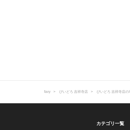
favy
びいどろ 吉祥寺店
びいどろ 吉祥寺店の
カテゴリ一覧