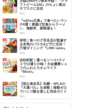
1
月額2980円で毎本半額！『クラ
フトビール100』のちょい飲み
サブスクに注目
favy
2
『reDine広島』で食べたいラン
チ8選！唐揚げ定食からラーメ
ン、海鮮丼、麻辣湯も！
favy
3
有明｜食べログ百名店が監修す
る本気のパスタ&ピザに注目！
穴場ダイニング『LINK table』
favy
4
浜松町駅｜選べるソース×ライ
スで14通りの味！大会優勝シェ
フのふわとろオムライス
『Michi』
favy
5
【初心者必見】札幌・4PLAの
『大通バル』を攻略！移動ゼロ
でハシゴ飯を楽しむ完全ガイド
favy