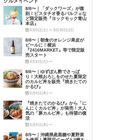
グルメイベント
8/8〜｜「ダックワーズ」が復
刻！ピスタチオ香るパルフェな
ど限定販売『ヨックモック青山
本店』
8月8日(土) 〜 8月30日(日)
8/8〜｜朝食のオレンジ果皮が
ビールに！横浜
『2416MARKET』等で限定販
売スタート
8月8日(土) 〜
8/6〜｜ゆずぽん酢でさっぱ
り！大根おろしをのせた夏限定
のカルビ丼を販売『焼きたての
かるび』
8月6日(木) 〜
『焼きたてのかるび』から「に
んにくカルビ丼」が発売！大人
気の「豚カルビ丼」も待望の復
活
8月6日(木) 〜
8/5〜｜沖縄県産黒糖や夏野菜
を使用！夏限定ベーグル3種を