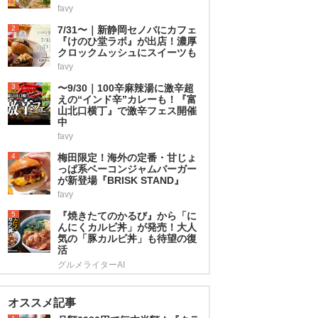
favy
2
7/31〜｜新静岡セノバにカフェ
『けのひ堂ラボ』が出店！濃厚
クロックムッシュにスイーツも
favy
3
〜9/30｜100辛麻辣湯に激辛超
えの“インド辛”カレーも！『富
山北口横丁』で激辛フェス開催
中
favy
4
梅田限定！海外の定番・甘じょ
っぱ系ベーコンジャムバーガー
が新登場『BRISK STAND』
favy
5
『焼きたてのかるび』から「に
んにくカルビ丼」が発売！大人
気の「豚カルビ丼」も待望の復
活
グルメライターAI
オススメ記事