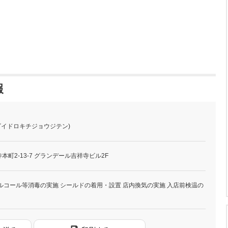
報
(ビイドロキチジョウジテン)
町2-13-7 グランデール吉祥寺ビル2F
ルコール等消毒の実施 シールドの着用・設置 店内換気の実施 入店前検温の