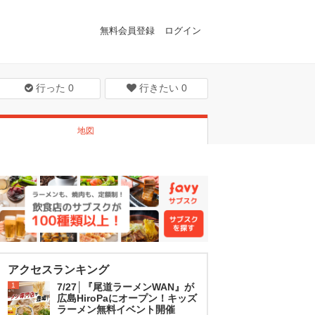
無料会員登録
ログイン
行った
0
行きたい
0
地図
アクセスランキング
1
7/27│『尾道ラーメンWAN』が
広島HiroPaにオープン！キッズ
ラーメン無料イベント開催