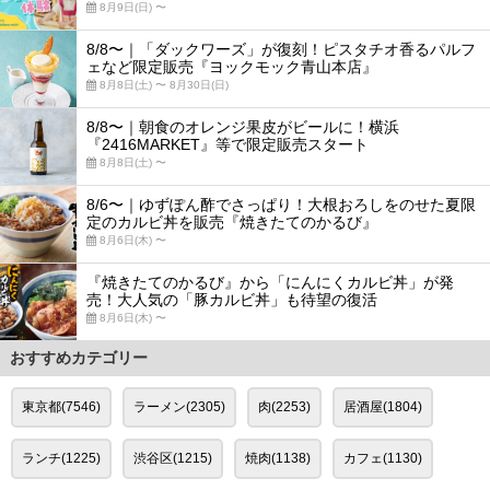
8月9日(日) 〜
8/8〜｜「ダックワーズ」が復刻！ピスタチオ香るパルフ
ェなど限定販売『ヨックモック青山本店』
8月8日(土) 〜 8月30日(日)
8/8〜｜朝食のオレンジ果皮がビールに！横浜
『2416MARKET』等で限定販売スタート
8月8日(土) 〜
8/6〜｜ゆずぽん酢でさっぱり！大根おろしをのせた夏限
定のカルビ丼を販売『焼きたてのかるび』
8月6日(木) 〜
『焼きたてのかるび』から「にんにくカルビ丼」が発
売！大人気の「豚カルビ丼」も待望の復活
8月6日(木) 〜
おすすめカテゴリー
東京都(7546)
ラーメン(2305)
肉(2253)
居酒屋(1804)
ランチ(1225)
渋谷区(1215)
焼肉(1138)
カフェ(1130)