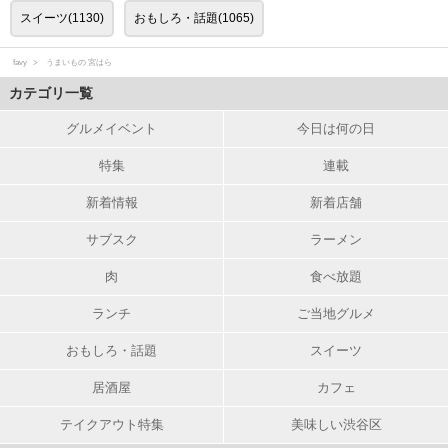
スイーツ(1130)
おもしろ・話題(1065)
favy
うまいもの 宮はら
カテゴリ一覧
グルメイベント
今日は何の日
特集
連載
新着情報
新着店舗
サブスク
ラーメン
肉
食べ放題
ランチ
ご当地グルメ
おもしろ・話題
スイーツ
居酒屋
カフェ
テイクアウト特集
美味しい渋谷区