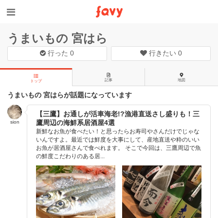
うまいもの 宮はら
行った
0
行きたい
0
記事
地図
トップ
うまいもの 宮はらが話題になっています
【三鷹】お通しが活車海老!?漁港直送さし盛りも！三
鷹周辺の海鮮系居酒屋4選
sion
新鮮なお魚が食べたい！と思ったらお寿司やさんだけでじゃな
いんですよ。最近では鮮度を大事にして、産地直送や粋のいい
お魚が居酒屋さんで食べれます。 そこで今回は、三鷹周辺で魚
の鮮度こだわりのある居...