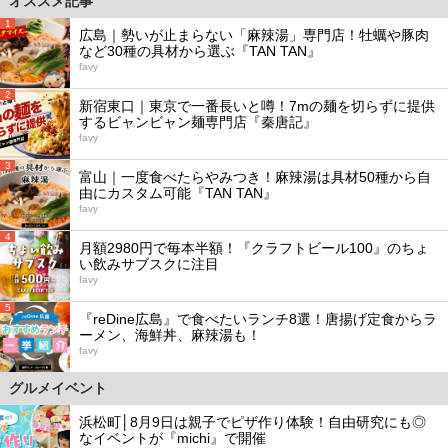
オススメ記事
1
広島｜勢いが止まらない「麻辣湯」専門店！牡蠣や豚肉
など30種の具材から選ぶ『TAN TAN』
favy
2
新宿東口｜東京で一番長いと噂！7mの麺を切らずに提供
するビャンビャン麺専門店『秦唐記』
favy
3
富山｜一度食べたらやみつき！麻辣湯は具材50種から自
由にカスタム可能『TAN TAN』
favy
4
月額2980円で毎本半額！『クラフトビール100』のちょ
い飲みサブスクに注目
favy
5
『reDine広島』で食べたいランチ8選！唐揚げ定食からラ
ーメン、海鮮丼、麻辣湯も！
favy
グルメイベント
浜松町│8月9日は親子でピザ作り体験！自由研究にも◎
なイベントが『michi』で開催