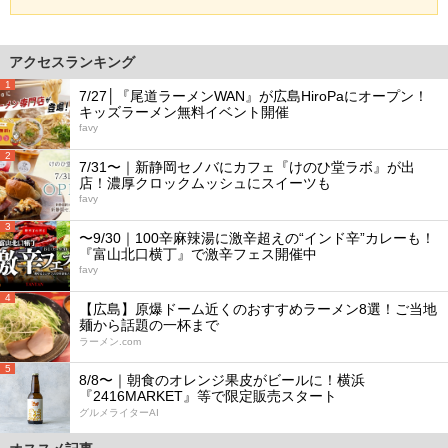
アクセスランキング
1
7/27│『尾道ラーメンWAN』が広島HiroPaにオープン！
キッズラーメン無料イベント開催
favy
2
7/31〜｜新静岡セノバにカフェ『けのひ堂ラボ』が出
店！濃厚クロックムッシュにスイーツも
favy
3
〜9/30｜100辛麻辣湯に激辛超えの“インド辛”カレーも！
『富山北口横丁』で激辛フェス開催中
favy
4
【広島】原爆ドーム近くのおすすめラーメン8選！ご当地
麺から話題の一杯まで
ラーメン.com
5
8/8〜｜朝食のオレンジ果皮がビールに！横浜
『2416MARKET』等で限定販売スタート
グルメライターAI