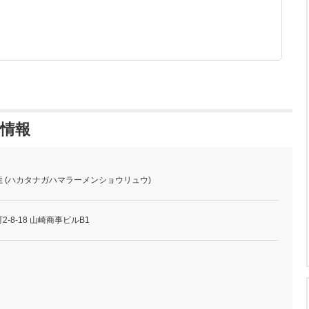
本情報
 (ハカタナガハマラーメンショウリュウ)
-8-18 山崎商事ビルB1