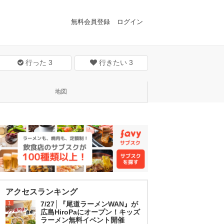
無料会員登録
ログイン
行った
3
行きたい
3
地図
アクセスランキング
1
7/27│『尾道ラーメンWAN』が
広島HiroPaにオープン！キッズ
ラーメン無料イベント開催