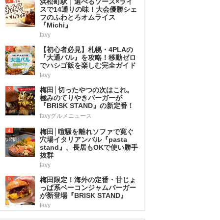
1
浜松町駅｜選べるソース×ライ
スで14通りの味！大会優勝シェ
フのふわとろオムライス
『Michi』
favy
2
【初心者必見】札幌・4PLAの
『大通バル』を攻略！移動ゼロ
でハシゴ飯を楽しむ完全ガイド
favy
3
梅田│切ったやつの次はこれ。
極みのてりやきバーガーが
『BRISK STAND』の新定番！
favyグルメニュース
4
梅田│喧騒を離れソファで寛ぐ
穴場イタリアンバル『pasta
stand』。長居もOKで使い勝手
抜群
favy
5
梅田限定！海外の定番・甘じょ
っぱ系ベーコンジャムバーガー
が新登場『BRISK STAND』
favy