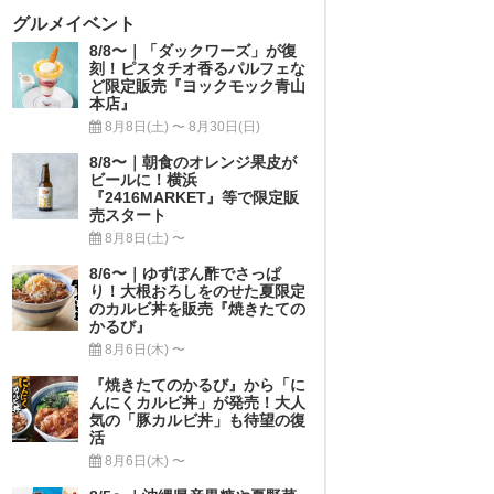
グルメイベント
8/8〜｜「ダックワーズ」が復
刻！ピスタチオ香るパルフェな
ど限定販売『ヨックモック青山
本店』
8月8日(土) 〜 8月30日(日)
8/8〜｜朝食のオレンジ果皮が
ビールに！横浜
『2416MARKET』等で限定販
売スタート
8月8日(土) 〜
8/6〜｜ゆずぽん酢でさっぱ
り！大根おろしをのせた夏限定
のカルビ丼を販売『焼きたての
かるび』
8月6日(木) 〜
『焼きたてのかるび』から「に
んにくカルビ丼」が発売！大人
気の「豚カルビ丼」も待望の復
活
8月6日(木) 〜