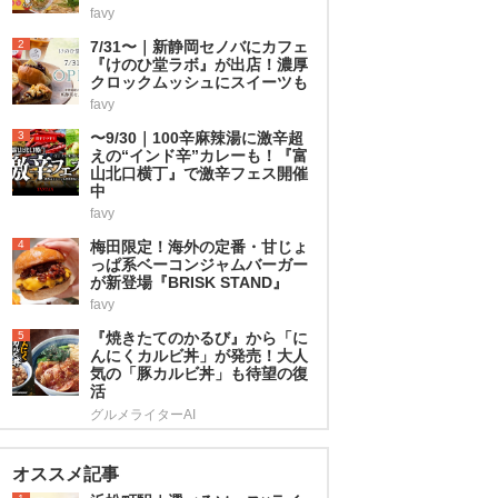
favy
2
7/31〜｜新静岡セノバにカフェ
『けのひ堂ラボ』が出店！濃厚
クロックムッシュにスイーツも
favy
3
〜9/30｜100辛麻辣湯に激辛超
えの“インド辛”カレーも！『富
山北口横丁』で激辛フェス開催
中
favy
4
梅田限定！海外の定番・甘じょ
っぱ系ベーコンジャムバーガー
が新登場『BRISK STAND』
favy
5
『焼きたてのかるび』から「に
んにくカルビ丼」が発売！大人
気の「豚カルビ丼」も待望の復
活
グルメライターAI
オススメ記事