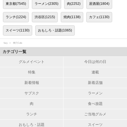
東京都(7545)
ラーメン(2305)
肉(2252)
居酒屋(1804)
ランチ(1224)
渋谷区(1215)
焼肉(1138)
カフェ(1130)
スイーツ(1130)
おもしろ・話題(1065)
favy
狸穴Cafe
カテゴリ一覧
グルメイベント
今日は何の日
特集
連載
新着情報
新着店舗
サブスク
ラーメン
肉
食べ放題
ランチ
ご当地グルメ
おもしろ・話題
スイーツ