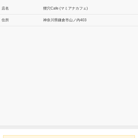
店名
狸穴Cafe (マミアナカフェ)
住所
神奈川県鎌倉市山ノ内403