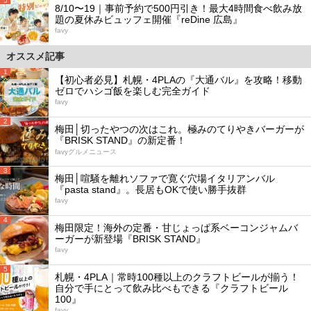
5
8/10〜19｜事前予約で500円引き！最大4時間食べ飲み放
題の夏休みビュッフェ開催『reDine 広島』
favy
オススメ記事
1
【初心者必見】札幌・4PLAの『大通バル』を攻略！移動
ゼロでハシゴ飯を楽しむ完全ガイド
favy
2
梅田│切ったやつの次はこれ。極みのてりやきバーガーが
『BRISK STAND』の新定番！
favyグルメニュース
3
梅田│喧騒を離れソファで寛ぐ穴場イタリアンバル
『pasta stand』。長居もOKで使い勝手抜群
favy
4
梅田限定！海外の定番・甘じょっぱ系ベーコンジャムバ
ーガーが新登場『BRISK STAND』
favy
5
札幌・4PLA｜常時100種以上のクラフトビールが揃う！
自分で手にとって飲み比べもできる『クラフトビール
100』
favy