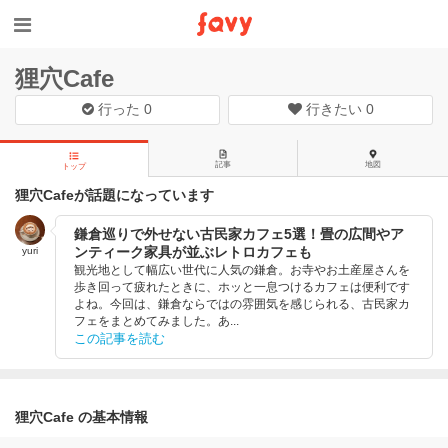
狸穴Cafe
行った
0
行きたい
0
記事
地図
トップ
狸穴Cafeが話題になっています
鎌倉巡りで外せない古民家カフェ5選！畳の広間やア
ンティーク家具が並ぶレトロカフェも
yuri
観光地として幅広い世代に人気の鎌倉。お寺やお土産屋さんを
歩き回って疲れたときに、ホッと一息つけるカフェは便利です
よね。今回は、鎌倉ならではの雰囲気を感じられる、古民家カ
フェをまとめてみました。あ...
この記事を読む
狸穴Cafe の基本情報