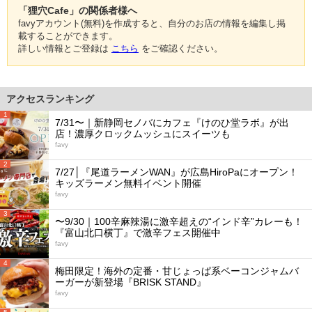
「狸穴Cafe」の関係者様へ
favyアカウント(無料)を作成すると、自分のお店の情報を編集し掲
載することができます。
詳しい情報とご登録は
こちら
をご確認ください。
アクセスランキング
1
7/31〜｜新静岡セノバにカフェ『けのひ堂ラボ』が出
店！濃厚クロックムッシュにスイーツも
favy
2
7/27│『尾道ラーメンWAN』が広島HiroPaにオープン！
キッズラーメン無料イベント開催
favy
3
〜9/30｜100辛麻辣湯に激辛超えの“インド辛”カレーも！
『富山北口横丁』で激辛フェス開催中
favy
4
梅田限定！海外の定番・甘じょっぱ系ベーコンジャムバ
ーガーが新登場『BRISK STAND』
favy