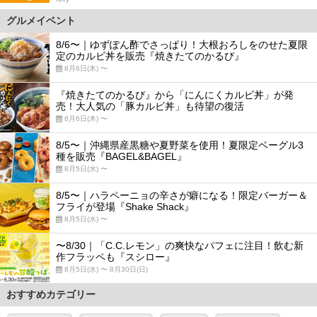
グルメイベント
8/6〜｜ゆずぽん酢でさっぱり！大根おろしをのせた夏限
定のカルビ丼を販売『焼きたてのかるび』
8月6日(木) 〜
『焼きたてのかるび』から「にんにくカルビ丼」が発
売！大人気の「豚カルビ丼」も待望の復活
8月6日(木) 〜
8/5〜｜沖縄県産黒糖や夏野菜を使用！夏限定ベーグル3
種を販売『BAGEL&BAGEL』
8月5日(水) 〜
8/5〜｜ハラペーニョの辛さが癖になる！限定バーガー＆
フライが登場『Shake Shack』
8月5日(水) 〜
〜8/30｜「C.C.レモン」の爽快なパフェに注目！飲む新
作フラッペも『スシロー』
8月5日(水) 〜 8月30日(日)
おすすめカテゴリー