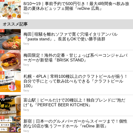
5
8/10〜19｜事前予約で500円引き！最大4時間食べ飲み放
題の夏休みビュッフェ開催『reDine 広島』
favy
オススメ記事
1
梅田│喧騒を離れソファで寛ぐ穴場イタリアンバル
『pasta stand』。長居もOKで使い勝手抜群
favy
2
梅田限定！海外の定番・甘じょっぱ系ベーコンジャムバ
ーガーが新登場『BRISK STAND』
favy
3
札幌・4PLA｜常時100種以上のクラフトビールが揃う！
自分で手にとって飲み比べもできる『クラフトビール
100』
favy
4
富山駅｜ビールだけで20種以上！独自ブレンドに“泡だ
け”も『PERFECT BEER KITCHEN』
favy
5
新宿｜日本一のグルメバーガーからスイーツまで！個性
的な10店が集うフードホール『reDine 新宿』
favy