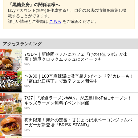
「黒糖茶房」の関係者様へ
favyアカウント(無料)を作成すると、自分のお店の情報を編集し掲
載することができます。
詳しい情報とご登録は
こちら
をご確認ください。
アクセスランキング
1
7/31〜｜新静岡セノバにカフェ『けのひ堂ラボ』が出
店！濃厚クロックムッシュにスイーツも
favy
2
〜9/30｜100辛麻辣湯に激辛超えの“インド辛”カレーも！
『富山北口横丁』で激辛フェス開催中
favy
3
7/27│『尾道ラーメンWAN』が広島HiroPaにオープン！
キッズラーメン無料イベント開催
favy
4
梅田限定！海外の定番・甘じょっぱ系ベーコンジャムバ
ーガーが新登場『BRISK STAND』
favy