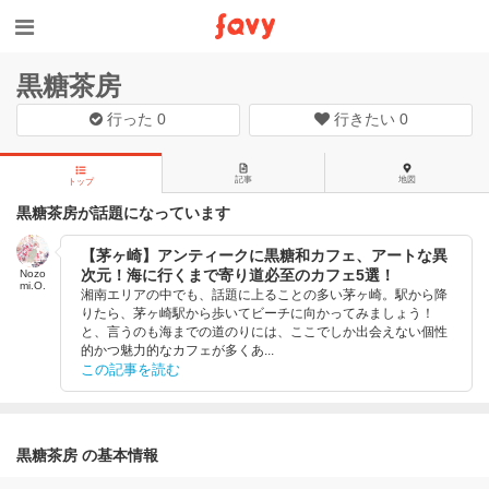
黒糖茶房
行った
0
行きたい
0
記事
地図
トップ
黒糖茶房が話題になっています
【茅ヶ崎】アンティークに黒糖和カフェ、アートな異
次元！海に行くまで寄り道必至のカフェ5選！
Nozo
mi.O.
湘南エリアの中でも、話題に上ることの多い茅ヶ崎。駅から降
りたら、茅ヶ崎駅から歩いてビーチに向かってみましょう！
と、言うのも海までの道のりには、ここでしか出会えない個性
的かつ魅力的なカフェが多くあ...
この記事を読む
黒糖茶房 の基本情報