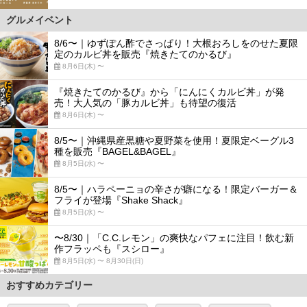
グルメイベント
8/6〜｜ゆずぽん酢でさっぱり！大根おろしをのせた夏限
定のカルビ丼を販売『焼きたてのかるび』
8月6日(木) 〜
『焼きたてのかるび』から「にんにくカルビ丼」が発
売！大人気の「豚カルビ丼」も待望の復活
8月6日(木) 〜
8/5〜｜沖縄県産黒糖や夏野菜を使用！夏限定ベーグル3
種を販売『BAGEL&BAGEL』
8月5日(水) 〜
8/5〜｜ハラペーニョの辛さが癖になる！限定バーガー＆
フライが登場『Shake Shack』
8月5日(水) 〜
〜8/30｜「C.C.レモン」の爽快なパフェに注目！飲む新
作フラッペも『スシロー』
8月5日(水) 〜 8月30日(日)
おすすめカテゴリー