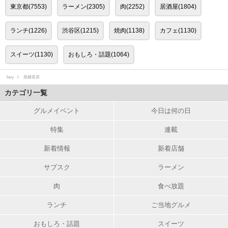
東京都(7553)
ラーメン(2305)
肉(2252)
居酒屋(1804)
ランチ(1226)
渋谷区(1215)
焼肉(1138)
カフェ(1130)
スイーツ(1130)
おもしろ・話題(1064)
favy
黒糖茶房
カテゴリ一覧
グルメイベント
今日は何の日
特集
連載
新着情報
新着店舗
サブスク
ラーメン
肉
食べ放題
ランチ
ご当地グルメ
おもしろ・話題
スイーツ