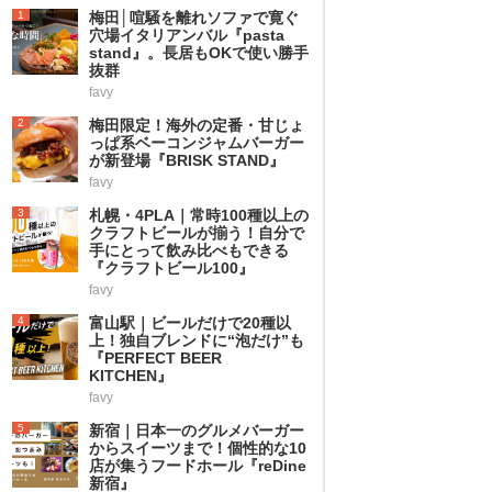
1
梅田│喧騒を離れソファで寛ぐ
穴場イタリアンバル『pasta
stand』。長居もOKで使い勝手
抜群
favy
2
梅田限定！海外の定番・甘じょ
っぱ系ベーコンジャムバーガー
が新登場『BRISK STAND』
favy
3
札幌・4PLA｜常時100種以上の
クラフトビールが揃う！自分で
手にとって飲み比べもできる
『クラフトビール100』
favy
4
富山駅｜ビールだけで20種以
上！独自ブレンドに“泡だけ”も
『PERFECT BEER
KITCHEN』
favy
5
新宿｜日本一のグルメバーガー
からスイーツまで！個性的な10
店が集うフードホール『reDine
新宿』