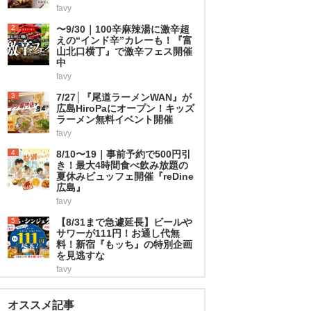
favy
2
〜9/30｜100辛麻辣湯に激辛超
えの“インド辛”カレーも！『富
山北口横丁』で激辛フェス開催
中
favy
3
7/27│『尾道ラーメンWAN』が
広島HiroPaにオープン！キッズ
ラーメン無料イベント開催
favy
4
8/10〜19｜事前予約で500円引
き！最大4時間食べ飲み放題の
夏休みビュッフェ開催『reDine
広島』
favy
5
【8/31まで急遽延長】ビールや
サワーが111円！お通し代無
料！新宿『もッち』の特別企画
を見逃すな
favy
オススメ記事