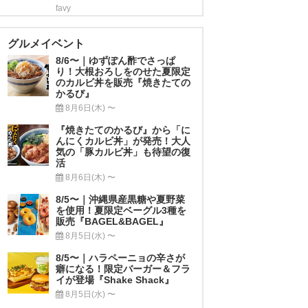
favy
グルメイベント
8/6〜｜ゆずぽん酢でさっぱ
り！大根おろしをのせた夏限定
のカルビ丼を販売『焼きたての
かるび』
8月6日(木) 〜
『焼きたてのかるび』から「に
んにくカルビ丼」が発売！大人
気の「豚カルビ丼」も待望の復
活
8月6日(木) 〜
8/5〜｜沖縄県産黒糖や夏野菜
を使用！夏限定ベーグル3種を
販売『BAGEL&BAGEL』
8月5日(水) 〜
8/5〜｜ハラペーニョの辛さが
癖になる！限定バーガー＆フラ
イが登場『Shake Shack』
8月5日(水) 〜