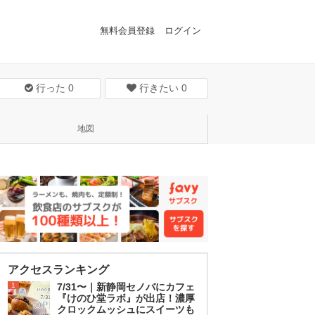
無料会員登録
ログイン
行った
0
行きたい
0
地図
アクセスランキング
1
7/31〜｜新静岡セノバにカフェ
『けのひ堂ラボ』が出店！濃厚
クロックムッシュにスイーツも