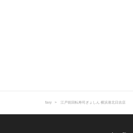
favy
江戸前回転寿司ぎょしん 横浜港北日吉店