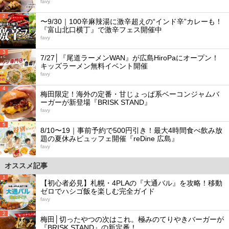
favy
2
〜9/30｜100辛麻辣湯に激辛超えの“インド辛”カレーも！
『富山北口横丁』で激辛フェス開催中
favy
3
7/27│『尾道ラーメンWAN』が広島HiroPaにオープン！
キッズラーメン無料イベント開催
favy
4
梅田限定！海外の定番・甘じょっぱ系ベーコンジャムバ
ーガーが新登場『BRISK STAND』
favy
5
8/10〜19｜事前予約で500円引き！最大4時間食べ飲み放
題の夏休みビュッフェ開催『reDine 広島』
favy
オススメ記事
1
【初心者必見】札幌・4PLAの『大通バル』を攻略！移動
ゼロでハシゴ飯を楽しむ完全ガイド
favy
2
梅田│切ったやつの次はこれ。極みのてりやきバーガーが
『BRISK STAND』の新定番！