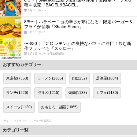
8/5〜｜沖縄県産黒糖や夏野菜を使用！夏限定ベーグル3
種を販売『BAGEL&BAGEL』
8月5日(水) 〜
8/5〜｜ハラペーニョの辛さが癖になる！限定バーガー＆
フライが登場『Shake Shack』
8月5日(水) 〜
〜8/30｜「C.C.レモン」の爽快なパフェに注目！飲む新
作フラッペも『スシロー』
8月5日(水) 〜 8月30日(日)
おすすめカテゴリー
東京都(7553)
ラーメン(2305)
肉(2252)
居酒屋(1804)
ランチ(1226)
渋谷区(1215)
焼肉(1138)
カフェ(1130)
スイーツ(1130)
おもしろ・話題(1065)
favy
スターバックスコーヒー新横浜店
カテゴリ一覧