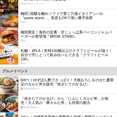
favyグルメニュース
3
梅田│喧騒を離れソファで寛ぐ穴場イタリアンバル
『pasta stand』。長居もOKで使い勝手抜群
favy
4
梅田限定！海外の定番・甘じょっぱ系ベーコンジャムバ
ーガーが新登場『BRISK STAND』
favy
5
札幌・4PLA｜常時100種以上のクラフトビールが揃う！
自分で手にとって飲み比べもできる『クラフトビール
100』
favy
グルメイベント
8/6〜｜ゆずぽん酢でさっぱり！大根おろしをのせた夏限
定のカルビ丼を販売『焼きたてのかるび』
8月6日(木) 〜
『焼きたてのかるび』から「にんにくカルビ丼」が発
売！大人気の「豚カルビ丼」も待望の復活
8月6日(木) 〜