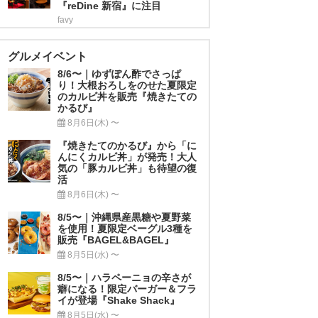
『reDine 新宿』に注目
favy
グルメイベント
8/6〜｜ゆずぽん酢でさっぱ
り！大根おろしをのせた夏限定
のカルビ丼を販売『焼きたての
かるび』
8月6日(木) 〜
『焼きたてのかるび』から「に
んにくカルビ丼」が発売！大人
気の「豚カルビ丼」も待望の復
活
8月6日(木) 〜
8/5〜｜沖縄県産黒糖や夏野菜
を使用！夏限定ベーグル3種を
販売『BAGEL&BAGEL』
8月5日(水) 〜
8/5〜｜ハラペーニョの辛さが
癖になる！限定バーガー＆フラ
イが登場『Shake Shack』
8月5日(水) 〜