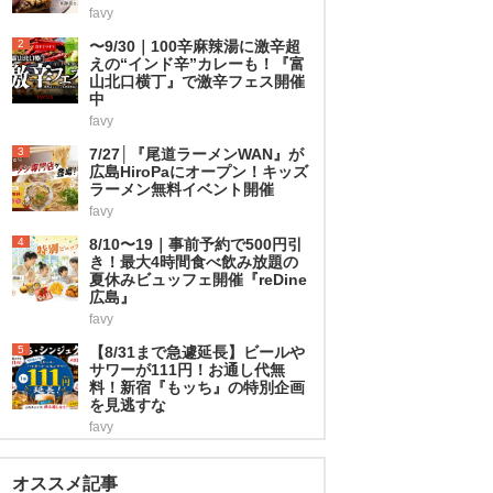
favy
2
〜9/30｜100辛麻辣湯に激辛超
えの“インド辛”カレーも！『富
山北口横丁』で激辛フェス開催
中
favy
3
7/27│『尾道ラーメンWAN』が
広島HiroPaにオープン！キッズ
ラーメン無料イベント開催
favy
4
8/10〜19｜事前予約で500円引
き！最大4時間食べ飲み放題の
夏休みビュッフェ開催『reDine
広島』
favy
5
【8/31まで急遽延長】ビールや
サワーが111円！お通し代無
料！新宿『もッち』の特別企画
を見逃すな
favy
オススメ記事