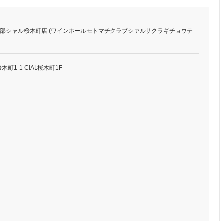
元町倶楽部シャル桜木町店 (ワインホールモトマチクラブシァルサクラギチョウテ
町1-1 CIAL桜木町1F