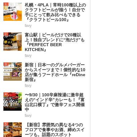
1
札幌・4PLA｜常時100種以上の
クラフトビールが揃う！自分で
手にとって飲み比べもできる
『クラフトビール100』
favy
2
富山駅｜ビールだけで20種以
上！独自ブレンドに“泡だけ”も
『PERFECT BEER
KITCHEN』
favy
3
新宿｜日本一のグルメバーガー
からスイーツまで！個性的な10
店が集うフードホール『reDine
新宿』
favy
4
〜9/30｜100辛麻辣湯に激辛超
えの“インド辛”カレーも！『富
山北口横丁』で激辛フェス開催
中
favy
5
【新宿】雰囲気の異なる4つの
フロアで食事やお酒、締めスイ
ーツも。話題のスポット