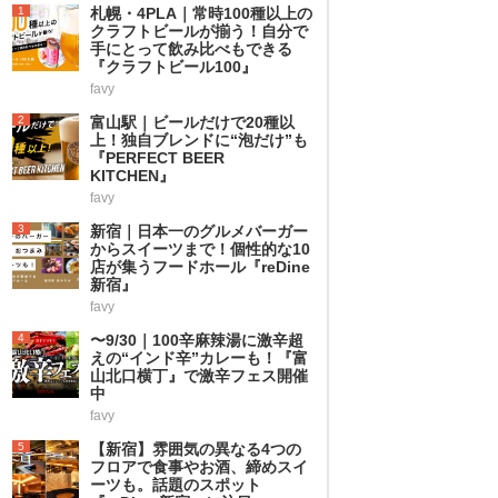
1
札幌・4PLA｜常時100種以上の
クラフトビールが揃う！自分で
手にとって飲み比べもできる
『クラフトビール100』
favy
2
富山駅｜ビールだけで20種以
上！独自ブレンドに“泡だけ”も
『PERFECT BEER
KITCHEN』
favy
3
新宿｜日本一のグルメバーガー
からスイーツまで！個性的な10
店が集うフードホール『reDine
新宿』
favy
4
〜9/30｜100辛麻辣湯に激辛超
えの“インド辛”カレーも！『富
山北口横丁』で激辛フェス開催
中
favy
5
【新宿】雰囲気の異なる4つの
フロアで食事やお酒、締めスイ
ーツも。話題のスポット