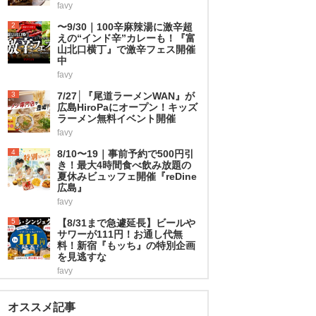
favy
2
〜9/30｜100辛麻辣湯に激辛超
えの“インド辛”カレーも！『富
山北口横丁』で激辛フェス開催
中
favy
3
7/27│『尾道ラーメンWAN』が
広島HiroPaにオープン！キッズ
ラーメン無料イベント開催
favy
4
8/10〜19｜事前予約で500円引
き！最大4時間食べ飲み放題の
夏休みビュッフェ開催『reDine
広島』
favy
5
【8/31まで急遽延長】ビールや
サワーが111円！お通し代無
料！新宿『もッち』の特別企画
を見逃すな
favy
オススメ記事