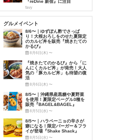
『reDine 新宿』に注目
favy
グルメイベント
8/6〜｜ゆずぽん酢でさっぱ
り！大根おろしをのせた夏限定
のカルビ丼を販売『焼きたての
かるび』
8月6日(木) 〜
『焼きたてのかるび』から「に
んにくカルビ丼」が発売！大人
気の「豚カルビ丼」も待望の復
活
8月6日(木) 〜
8/5〜｜沖縄県産黒糖や夏野菜
を使用！夏限定ベーグル3種を
販売『BAGEL&BAGEL』
8月5日(水) 〜
8/5〜｜ハラペーニョの辛さが
癖になる！限定バーガー＆フラ
イが登場『Shake Shack』
8月5日(水) 〜