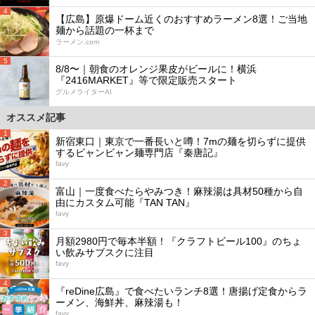
4
【広島】原爆ドーム近くのおすすめラーメン8選！ご当地
麺から話題の一杯まで
ラーメン.com
5
8/8〜｜朝食のオレンジ果皮がビールに！横浜
『2416MARKET』等で限定販売スタート
グルメライターAI
オススメ記事
1
新宿東口｜東京で一番長いと噂！7mの麺を切らずに提供
するビャンビャン麺専門店『秦唐記』
favy
2
富山｜一度食べたらやみつき！麻辣湯は具材50種から自
由にカスタム可能『TAN TAN』
favy
3
月額2980円で毎本半額！『クラフトビール100』のちょ
い飲みサブスクに注目
favy
4
『reDine広島』で食べたいランチ8選！唐揚げ定食からラ
ーメン、海鮮丼、麻辣湯も！
favy