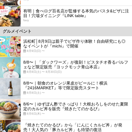
5
有明｜食べログ百名店が監修する本気のパスタ&ピザに注
目！穴場ダイニング『LINK table』
favy
グルメイベント
浜松町│8月9日は親子でピザ作り体験！自由研究にも◎
なイベントが『michi』で開催
8月9日(日) 〜
8/8〜｜「ダックワーズ」が復刻！ピスタチオ香るパルフ
ェなど限定販売『ヨックモック青山本店』
8月8日(土) 〜 8月30日(日)
8/8〜｜朝食のオレンジ果皮がビールに！横浜
『2416MARKET』等で限定販売スタート
8月8日(土) 〜
8/6〜｜ゆずぽん酢でさっぱり！大根おろしをのせた夏限
定のカルビ丼を販売『焼きたてのかるび』
8月6日(木) 〜
『焼きたてのかるび』から「にんにくカルビ丼」が発
売！大人気の「豚カルビ丼」も待望の復活