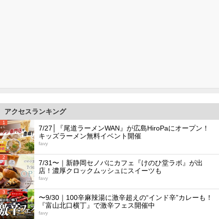
アクセスランキング
1
7/27│『尾道ラーメンWAN』が広島HiroPaにオープン！
キッズラーメン無料イベント開催
favy
2
7/31〜｜新静岡セノバにカフェ『けのひ堂ラボ』が出
店！濃厚クロックムッシュにスイーツも
favy
3
〜9/30｜100辛麻辣湯に激辛超えの“インド辛”カレーも！
『富山北口横丁』で激辛フェス開催中
favy