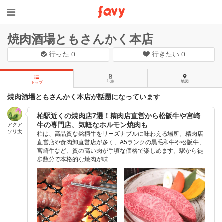
焼肉酒場ともさんかく本店
行った
0
行きたい
0
記事
地図
トップ
焼肉酒場ともさんかく本店が話題になっています
柏駅近くの焼肉店7選！精肉店直営から松阪牛や宮崎
牛の専門店、気軽なホルモン焼肉も
アクア
ソリ太
柏は、高品質な銘柄牛をリーズナブルに味わえる場所。精肉店
直営店や食肉卸直営店が多く、A5ランクの黒毛和牛や松阪牛、
宮崎牛など、質の高い肉が手頃な価格で楽しめます。駅から徒
歩数分で本格的な焼肉が味...