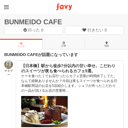
BUNMEIDO CAFE
行った
0
行きたい
0
記事
地図
トップ
BUNMEIDO CAFEが話題になっています
【日本橋】駅から徒歩7分以内の甘い幸せ。こだわり
のスイーツが夜も食べられるカフェ5選。
サタデ
ー
ケーキ食べたくてお店行ったらカフェ営業の時間終了してた、
なんて経験ありませんか？今回は夜もスイーツが食べられる日
本橋駅周辺のお店を5店紹介します。シェフが作ったこだわり
の一品が頂けるお店の営業時...