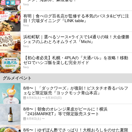
favy
3
有明｜食べログ百名店が監修する本気のパスタ&ピザに注
目！穴場ダイニング『LINK table』
favy
4
浜松町駅｜選べるソース×ライスで14通りの味！大会優勝
シェフのふわとろオムライス『Michi』
favy
5
【初心者必見】札幌・4PLAの『大通バル』を攻略！移動
ゼロでハシゴ飯を楽しむ完全ガイド
favy
グルメイベント
8/8〜｜「ダックワーズ」が復刻！ピスタチオ香るパルフ
ェなど限定販売『ヨックモック青山本店』
8月8日(土) 〜 8月30日(日)
8/8〜｜朝食のオレンジ果皮がビールに！横浜
『2416MARKET』等で限定販売スタート
8月8日(土) 〜
8/6〜｜ゆずぽん酢でさっぱり！大根おろしをのせた夏限