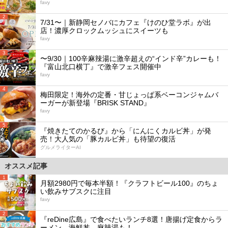
favy
2
7/31〜｜新静岡セノバにカフェ『けのひ堂ラボ』が出
店！濃厚クロックムッシュにスイーツも
favy
3
〜9/30｜100辛麻辣湯に激辛超えの“インド辛”カレーも！
『富山北口横丁』で激辛フェス開催中
favy
4
梅田限定！海外の定番・甘じょっぱ系ベーコンジャムバ
ーガーが新登場『BRISK STAND』
favy
5
『焼きたてのかるび』から「にんにくカルビ丼」が発
売！大人気の「豚カルビ丼」も待望の復活
グルメライターAI
オススメ記事
1
月額2980円で毎本半額！『クラフトビール100』のちょ
い飲みサブスクに注目
favy
2
『reDine広島』で食べたいランチ8選！唐揚げ定食からラ
ーメン、海鮮丼、麻辣湯も！