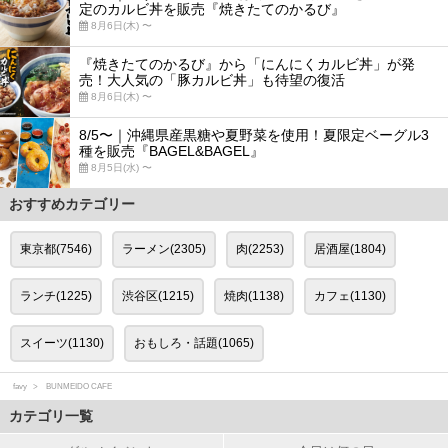
定のカルビ丼を販売『焼きたてのかるび』
8月6日(木) 〜
『焼きたてのかるび』から「にんにくカルビ丼」が発
売！大人気の「豚カルビ丼」も待望の復活
8月6日(木) 〜
8/5〜｜沖縄県産黒糖や夏野菜を使用！夏限定ベーグル3
種を販売『BAGEL&BAGEL』
8月5日(水) 〜
おすすめカテゴリー
東京都(7546)
ラーメン(2305)
肉(2253)
居酒屋(1804)
ランチ(1225)
渋谷区(1215)
焼肉(1138)
カフェ(1130)
スイーツ(1130)
おもしろ・話題(1065)
favy
BUNMEIDO CAFE
カテゴリ一覧