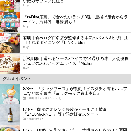
い飲みサブスクに注目
favy
3
『reDine広島』で食べたいランチ8選！唐揚げ定食からラ
ーメン、海鮮丼、麻辣湯も！
favy
4
有明｜食べログ百名店が監修する本気のパスタ&ピザに注
目！穴場ダイニング『LINK table』
favy
5
浜松町駅｜選べるソース×ライスで14通りの味！大会優勝
シェフのふわとろオムライス『Michi』
favy
グルメイベント
8/8〜｜「ダックワーズ」が復刻！ピスタチオ香るパルフ
ェなど限定販売『ヨックモック青山本店』
8月8日(土) 〜 8月30日(日)
8/8〜｜朝食のオレンジ果皮がビールに！横浜
『2416MARKET』等で限定販売スタート
8月8日(土) 〜
8/6〜｜ゆずぽん酢でさっぱり！大根おろしをのせた夏限