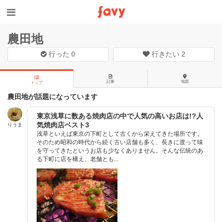
農田地
行った
0
行きたい
2
記事
地図
トップ
農田地が話題になっています
東京浅草に数ある焼肉店の中で人気の高いお店は!?人
気焼肉店ベスト3
りうま
浅草といえば東京の下町として古くから栄えてきた場所です。
そのため昭和の時代から続く古い店舗も多く、長きに渡って味
を守ってきたというお店も少なくありません。そんな伝統のあ
る下町に店を構え、老舗とも...