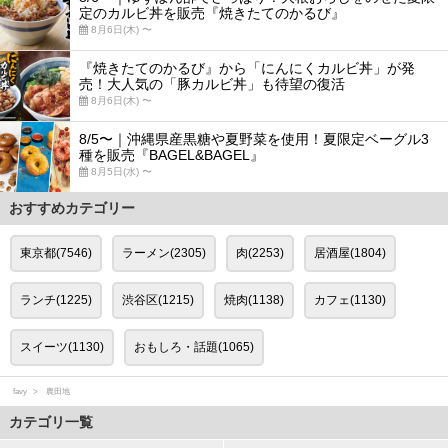
定のカルビ丼を販売『焼きたてのかるび』
8月6日(木) 〜
『焼きたてのかるび』から「にんにくカルビ丼」が発
売！大人気の「豚カルビ丼」も待望の復活
8月6日(木) 〜
8/5〜｜沖縄県産黒糖や夏野菜を使用！夏限定ベーグル3
種を販売『BAGEL&BAGEL』
8月5日(水) 〜
おすすめカテゴリー
東京都(7546)
ラーメン(2305)
肉(2253)
居酒屋(1804)
ランチ(1225)
渋谷区(1215)
焼肉(1138)
カフェ(1130)
スイーツ(1130)
おもしろ・話題(1065)
favy
農田地
カテゴリ一覧