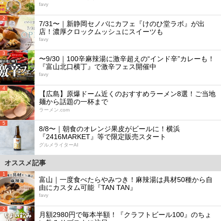
favy
2
7/31〜｜新静岡セノバにカフェ『けのひ堂ラボ』が出
店！濃厚クロックムッシュにスイーツも
favy
3
〜9/30｜100辛麻辣湯に激辛超えの“インド辛”カレーも！
『富山北口横丁』で激辛フェス開催中
favy
4
【広島】原爆ドーム近くのおすすめラーメン8選！ご当地
麺から話題の一杯まで
ラーメン.com
5
8/8〜｜朝食のオレンジ果皮がビールに！横浜
『2416MARKET』等で限定販売スタート
グルメライターAI
オススメ記事
1
富山｜一度食べたらやみつき！麻辣湯は具材50種から自
由にカスタム可能『TAN TAN』
favy
2
月額2980円で毎本半額！『クラフトビール100』のちょ