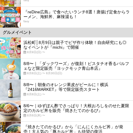
favy
5
『reDine広島』で食べたいランチ8選！唐揚げ定食からラ
ーメン、海鮮丼、麻辣湯も！
favy
グルメイベント
浜松町│8月9日は親子でピザ作り体験！自由研究にも◎
なイベントが『michi』で開催
8月9日(日) 〜
8/8〜｜「ダックワーズ」が復刻！ピスタチオ香るパルフ
ェなど限定販売『ヨックモック青山本店』
8月8日(土) 〜 8月30日(日)
8/8〜｜朝食のオレンジ果皮がビールに！横浜
『2416MARKET』等で限定販売スタート
8月8日(土) 〜
8/6〜｜ゆずぽん酢でさっぱり！大根おろしをのせた夏限
定のカルビ丼を販売『焼きたてのかるび』
8月6日(木) 〜
『焼きたてのかるび』から「にんにくカルビ丼」が発
売！大人気の「豚カルビ丼」も待望の復活