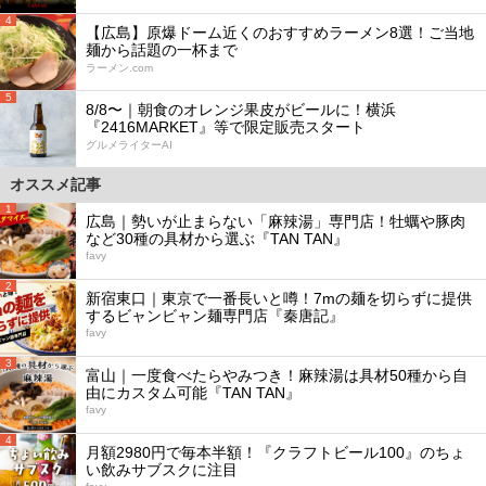
4
【広島】原爆ドーム近くのおすすめラーメン8選！ご当地
麺から話題の一杯まで
ラーメン.com
5
8/8〜｜朝食のオレンジ果皮がビールに！横浜
『2416MARKET』等で限定販売スタート
グルメライターAI
オススメ記事
1
広島｜勢いが止まらない「麻辣湯」専門店！牡蠣や豚肉
など30種の具材から選ぶ『TAN TAN』
favy
2
新宿東口｜東京で一番長いと噂！7mの麺を切らずに提供
するビャンビャン麺専門店『秦唐記』
favy
3
富山｜一度食べたらやみつき！麻辣湯は具材50種から自
由にカスタム可能『TAN TAN』
favy
4
月額2980円で毎本半額！『クラフトビール100』のちょ
い飲みサブスクに注目