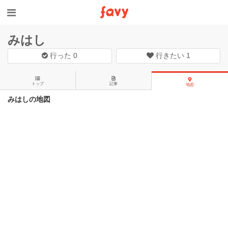
みはし
行った
0
行きたい
1
トップ
記事
地図
みはしの地図