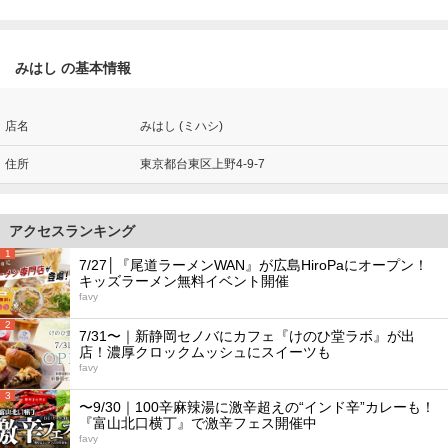
みはし の基本情報
店名
みはし (ミハシ)
住所
東京都台東区上野4-9-7
アクセスランキング
1
7/27│『尾道ラーメンWAN』が広島HiroPaにオープン！
キッズラーメン無料イベント開催
favy
2
7/31〜｜新静岡セノバにカフェ『けのひ堂ラボ』が出
店！濃厚クロックムッシュにスイーツも
favy
3
〜9/30｜100辛麻辣湯に激辛超えの“インド辛”カレーも！
『富山北口横丁』で激辛フェス開催中
favy