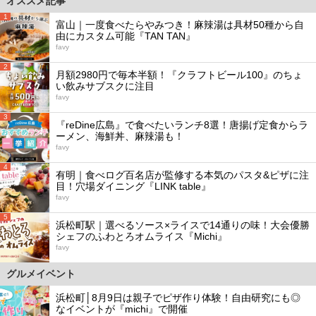
オススメ記事
1
富山｜一度食べたらやみつき！麻辣湯は具材50種から自
由にカスタム可能『TAN TAN』
favy
2
月額2980円で毎本半額！『クラフトビール100』のちょ
い飲みサブスクに注目
favy
3
『reDine広島』で食べたいランチ8選！唐揚げ定食からラ
ーメン、海鮮丼、麻辣湯も！
favy
4
有明｜食べログ百名店が監修する本気のパスタ&ピザに注
目！穴場ダイニング『LINK table』
favy
5
浜松町駅｜選べるソース×ライスで14通りの味！大会優勝
シェフのふわとろオムライス『Michi』
favy
グルメイベント
浜松町│8月9日は親子でピザ作り体験！自由研究にも◎
なイベントが『michi』で開催