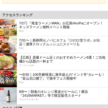
アクセスランキング
1
7/27│『尾道ラーメンWAN』が広島HiroPaにオープン！
キッズラーメン無料イベント開催
favy
2
7/31〜｜新静岡セノバにカフェ『けのひ堂ラボ』が出
店！濃厚クロックムッシュにスイーツも
favy
3
【広島】原爆ドーム近くのおすすめラーメン8選！ご当地
麺から話題の一杯まで
ラーメン.com
4
〜9/30｜100辛麻辣湯に激辛超えの“インド辛”カレーも！
『富山北口横丁』で激辛フェス開催中
favy
5
8/8〜｜朝食のオレンジ果皮がビールに！横浜
『2416MARKET』等で限定販売スタート
グルメライターAI