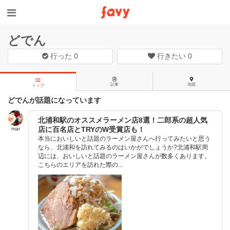
どでん
行った
0
行きたい
0
記事
地図
トップ
どでんが話題になっています
北浦和駅のオススメラーメン店8選！二郎系の超人気
店に百名店とTRYのW受賞店も！
mar
本当においしいと話題のラーメン屋さんへ行ってみたいと思う
なら、北浦和を訪れてみるのはいかがでしょうか?北浦和駅周
辺には、おいしいと話題のラーメン屋さんが数多くあります。
こちらのエリアを訪れた際の...