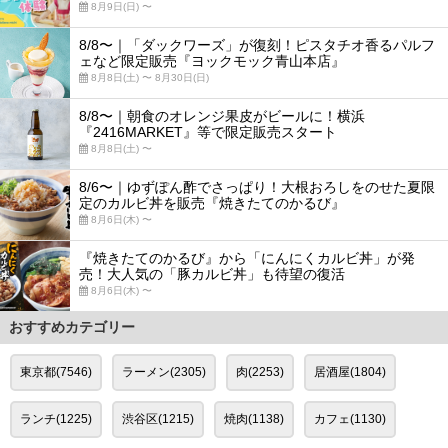
8月9日(日) 〜
8/8〜｜「ダックワーズ」が復刻！ピスタチオ香るパルフ
ェなど限定販売『ヨックモック青山本店』
8月8日(土) 〜 8月30日(日)
8/8〜｜朝食のオレンジ果皮がビールに！横浜
『2416MARKET』等で限定販売スタート
8月8日(土) 〜
8/6〜｜ゆずぽん酢でさっぱり！大根おろしをのせた夏限
定のカルビ丼を販売『焼きたてのかるび』
8月6日(木) 〜
『焼きたてのかるび』から「にんにくカルビ丼」が発
売！大人気の「豚カルビ丼」も待望の復活
8月6日(木) 〜
おすすめカテゴリー
東京都(7546)
ラーメン(2305)
肉(2253)
居酒屋(1804)
ランチ(1225)
渋谷区(1215)
焼肉(1138)
カフェ(1130)