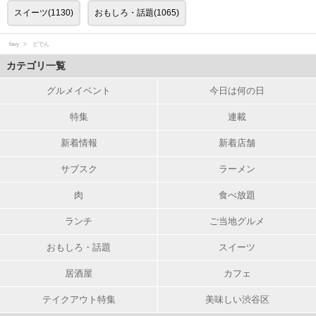
スイーツ(1130)
おもしろ・話題(1065)
favy
どでん
カテゴリ一覧
グルメイベント
今日は何の日
特集
連載
新着情報
新着店舗
サブスク
ラーメン
肉
食べ放題
ランチ
ご当地グルメ
おもしろ・話題
スイーツ
居酒屋
カフェ
テイクアウト特集
美味しい渋谷区