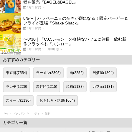
種を販売『BAGEL&BAGEL』
8月5日(水) 〜
8/5〜｜ハラペーニョの辛さが癖になる！限定バーガー＆
フライが登場『Shake Shack』
8月5日(水) 〜
〜8/30｜「C.C.レモン」の爽快なパフェに注目！飲む新
作フラッペも『スシロー』
8月5日(水) 〜 8月30日(日)
おすすめカテゴリー
東京都(7554)
ラーメン(2305)
肉(2252)
居酒屋(1804)
ランチ(1226)
渋谷区(1215)
焼肉(1138)
カフェ(1131)
スイーツ(1130)
おもしろ・話題(1064)
favy
イタリアンバル ロティ
記事
カテゴリ一覧