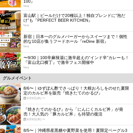
100』
favy
3
富山駅｜ビールだけで20種以上！独自ブレンドに“泡だ
け”も『PERFECT BEER KITCHEN』
favy
4
新宿｜日本一のグルメバーガーからスイーツまで！個性
的な10店が集うフードホール『reDine 新宿』
favy
5
〜9/30｜100辛麻辣湯に激辛超えの“インド辛”カレーも！
『富山北口横丁』で激辛フェス開催中
favy
グルメイベント
8/6〜｜ゆずぽん酢でさっぱり！大根おろしをのせた夏限
定のカルビ丼を販売『焼きたてのかるび』
8月6日(木) 〜
『焼きたてのかるび』から「にんにくカルビ丼」が発
売！大人気の「豚カルビ丼」も待望の復活
8月6日(木) 〜
8/5〜｜沖縄県産黒糖や夏野菜を使用！夏限定ベーグル3