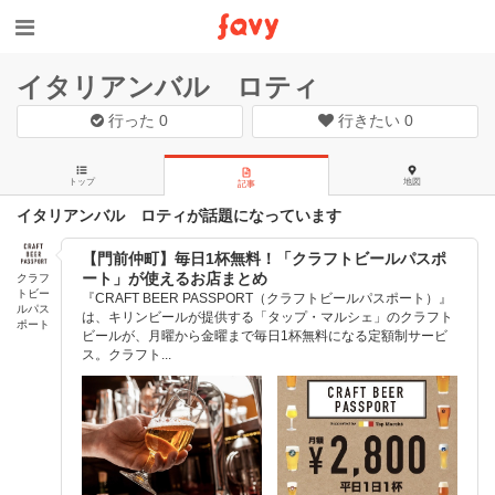
イタリアンバル ロティ
行った
0
行きたい
0
トップ
地図
記事
イタリアンバル ロティが話題になっています
【門前仲町】毎日1杯無料！「クラフトビールパスポ
ート」が使えるお店まとめ
クラフ
トビー
『CRAFT BEER PASSPORT（クラフトビールパスポート）』
ルパス
は、キリンビールが提供する「タップ・マルシェ」のクラフト
ポート
ビールが、月曜から金曜まで毎日1杯無料になる定額制サービ
ス。クラフト...