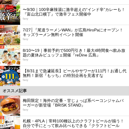
2
〜9/30｜100辛麻辣湯に激辛超えの“インド辛”カレーも！
『富山北口横丁』で激辛フェス開催中
favy
3
7/27│『尾道ラーメンWAN』が広島HiroPaにオープン！
キッズラーメン無料イベント開催
favy
4
8/10〜19｜事前予約で500円引き！最大4時間食べ飲み放
題の夏休みビュッフェ開催『reDine 広島』
favy
5
【8/31まで急遽延長】ビールやサワーが111円！お通し代
無料！新宿『もッち』の特別企画を見逃すな
favy
オススメ記事
1
梅田限定！海外の定番・甘じょっぱ系ベーコンジャムバ
ーガーが新登場『BRISK STAND』
favy
2
札幌・4PLA｜常時100種以上のクラフトビールが揃う！
自分で手にとって飲み比べもできる『クラフトビール