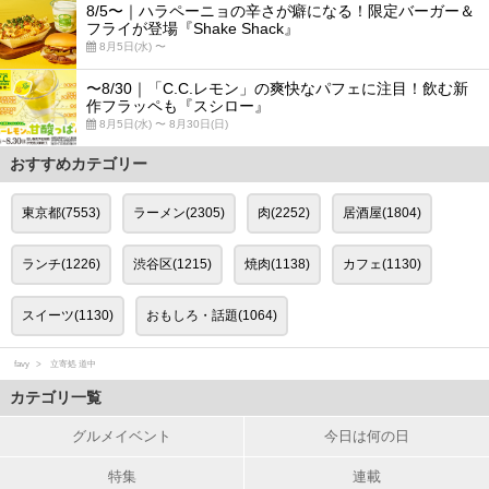
8/5〜｜ハラペーニョの辛さが癖になる！限定バーガー＆
フライが登場『Shake Shack』
8月5日(水) 〜
〜8/30｜「C.C.レモン」の爽快なパフェに注目！飲む新
作フラッペも『スシロー』
8月5日(水) 〜 8月30日(日)
おすすめカテゴリー
東京都(7553)
ラーメン(2305)
肉(2252)
居酒屋(1804)
ランチ(1226)
渋谷区(1215)
焼肉(1138)
カフェ(1130)
スイーツ(1130)
おもしろ・話題(1064)
favy
立寄処 道中
カテゴリ一覧
グルメイベント
今日は何の日
特集
連載