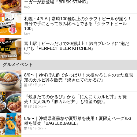
ーガーが新登場『BRISK STAND』
favy
4
札幌・4PLA｜常時100種以上のクラフトビールが揃う！
自分で手にとって飲み比べもできる『クラフトビール
100』
favy
5
富山駅｜ビールだけで20種以上！独自ブレンドに“泡だ
け”も『PERFECT BEER KITCHEN』
favy
グルメイベント
8/6〜｜ゆずぽん酢でさっぱり！大根おろしをのせた夏限
定のカルビ丼を販売『焼きたてのかるび』
8月6日(木) 〜
『焼きたてのかるび』から「にんにくカルビ丼」が発
売！大人気の「豚カルビ丼」も待望の復活
8月6日(木) 〜
8/5〜｜沖縄県産黒糖や夏野菜を使用！夏限定ベーグル3
種を販売『BAGEL&BAGEL』
8月5日(水) 〜