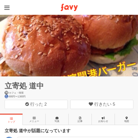
立寄処 道中
カフェ・喫茶
600円〜1,500円
行った
2
行きたい
5
メニュー
写真
記事
お知らせ
地図
トップ
立寄処 道中が話題になっています