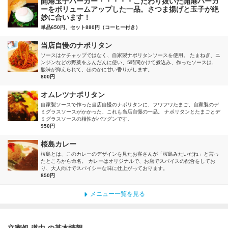
開港玉子バーガー・・・・・こだわり抜いた開港バーガ
ーをボリュームアップした一品。さつま揚げと玉子が絶
妙に合います！
単品650円、セット880円（コーヒー付き）
当店自慢のナポリタン
ソースはケチャップではなく、自家製ナポリタンソースを使用。 たまねぎ、ニ
ンジンなどの野菜をふんだんに使い、5時間かけて煮込み、作ったソースは、
酸味が抑えられて、ほのかに甘い香りがします。
800円
オムレツナポリタン
自家製ソースで作った当店自慢のナポリタンに、フワフワたまご、自家製のデ
ミグラスソースがかかった、これも当店自慢の一品。 ナポリタンとたまごとデ
ミグラスソースの相性がバツグンです。
950円
桜島カレー
桜島とは、このカレーのデザインを見たお客さんが「桜島みたいだね」と言っ
たところから命名。 カレーはオリジナルで、お店でスパイスの配合をしてお
り、大人向けでスパイシーな味に仕上がっております。
850円
メニュー一覧を見る