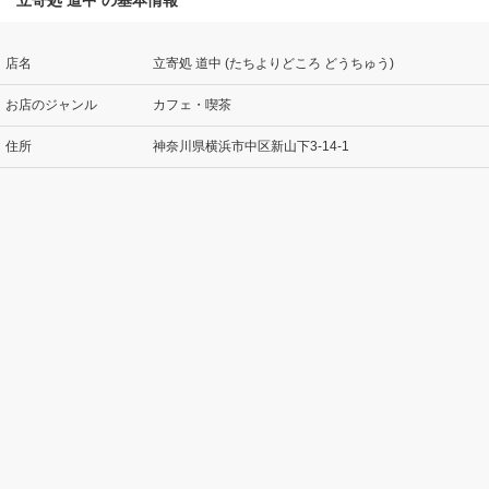
立寄処 道中 の基本情報
店名
立寄処 道中 (たちよりどころ どうちゅう)
お店のジャンル
カフェ・喫茶
住所
神奈川県横浜市中区新山下3-14-1