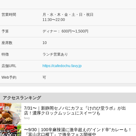
営業時間
月・水・木・金・土・日・祝日
11:30〜22:00
予算
ディナー：
600円〜1,500円
座席数
10
特徴
ランチ営業あり
店舗URL
https://cafedochu.favy.jp
Web予約
可
アクセスランキング
1
7/31〜｜新静岡セノバにカフェ『けのひ堂ラボ』が出
店！濃厚クロックムッシュにスイーツも
favy
2
〜9/30｜100辛麻辣湯に激辛超えの“インド辛”カレーも！
『富山北口横丁』で激辛フェス開催中