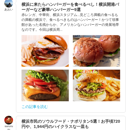
横浜に来たらハンバーガーを食べるべし！横浜開港バ
ーガーなど豪華ハンバーガー9選
あおい
赤レンガ、中華街、横浜スタジアム...見どころ満載の食べるも
の満載の横浜で、食べるべきものはハンバーガー！かつて領事
館があった名残からか、アメリカンなハンバーガーの発展地帯
なのです。今回は横浜周...
この記事を読む
横浜市民のソウルフード・ナポリタン5選！お手頃720
円や、1,944円のハイクラスな一皿も
saruru
ru