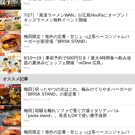
favy
3
7/27│『尾道ラーメンWAN』が広島HiroPaにオープン！
キッズラーメン無料イベント開催
favy
4
梅田限定！海外の定番・甘じょっぱ系ベーコンジャムバ
ーガーが新登場『BRISK STAND』
favy
5
8/10〜19｜事前予約で500円引き！最大4時間食べ飲み放
題の夏休みビュッフェ開催『reDine 広島』
favy
オススメ記事
1
梅田│切ったやつの次はこれ。極みのてりやきバーガーが
『BRISK STAND』の新定番！
favyグルメニュース
2
梅田│喧騒を離れソファで寛ぐ穴場イタリアンバル
『pasta stand』。長居もOKで使い勝手抜群
favy
3
梅田限定！海外の定番・甘じょっぱ系ベーコンジャムバ