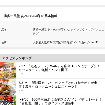
博多一風堂 あべのnini店 の基本情報
店名
博多一風堂 あべのnini店 (ハカタイップウドウアベノニニ
テン)
住所
大阪府大阪市阿倍野区阿倍野筋1-5-10 あべのnini1F
アクセスランキング
1
7/27│『尾道ラーメンWAN』が広島HiroPaにオープン！
キッズラーメン無料イベント開催
favy
2
7/31〜｜新静岡セノバにカフェ『けのひ堂ラボ』が出
店！濃厚クロックムッシュにスイーツも
favy
3
〜9/30｜100辛麻辣湯に激辛超えの“インド辛”カレーも！
『富山北口横丁』で激辛フェス開催中