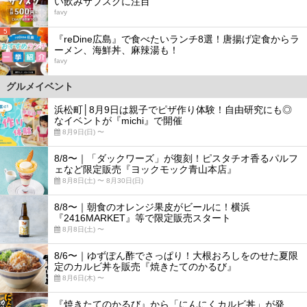
い飲みサブスクに注目
favy
5
『reDine広島』で食べたいランチ8選！唐揚げ定食からラ
ーメン、海鮮丼、麻辣湯も！
favy
グルメイベント
浜松町│8月9日は親子でピザ作り体験！自由研究にも◎
なイベントが『michi』で開催
8月9日(日) 〜
8/8〜｜「ダックワーズ」が復刻！ピスタチオ香るパルフ
ェなど限定販売『ヨックモック青山本店』
8月8日(土) 〜 8月30日(日)
8/8〜｜朝食のオレンジ果皮がビールに！横浜
『2416MARKET』等で限定販売スタート
8月8日(土) 〜
8/6〜｜ゆずぽん酢でさっぱり！大根おろしをのせた夏限
定のカルビ丼を販売『焼きたてのかるび』
8月6日(木) 〜
『焼きたてのかるび』から「にんにくカルビ丼」が発