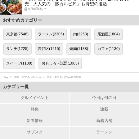
売！大人気の「豚カルビ丼」も待望の復活
8月6日(木) 〜
おすすめカテゴリー
東京都(7546)
ラーメン(2305)
肉(2253)
居酒屋(1804)
ランチ(1225)
渋谷区(1215)
焼肉(1138)
カフェ(1130)
スイーツ(1130)
おもしろ・話題(1065)
favy
博多一風堂 あべのnini店
博多一風堂 あべのnini店の地図
カテゴリ一覧
グルメイベント
今日は何の日
特集
連載
新着情報
新着店舗
サブスク
ラーメン