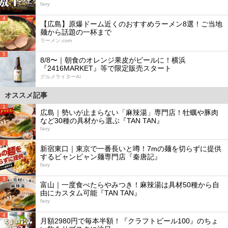
favy
4
【広島】原爆ドーム近くのおすすめラーメン8選！ご当地
麺から話題の一杯まで
ラーメン.com
5
8/8〜｜朝食のオレンジ果皮がビールに！横浜
『2416MARKET』等で限定販売スタート
グルメライターAI
オススメ記事
1
広島｜勢いが止まらない「麻辣湯」専門店！牡蠣や豚肉
など30種の具材から選ぶ『TAN TAN』
favy
2
新宿東口｜東京で一番長いと噂！7mの麺を切らずに提供
するビャンビャン麺専門店『秦唐記』
favy
3
富山｜一度食べたらやみつき！麻辣湯は具材50種から自
由にカスタム可能『TAN TAN』
favy
4
月額2980円で毎本半額！『クラフトビール100』のちょ